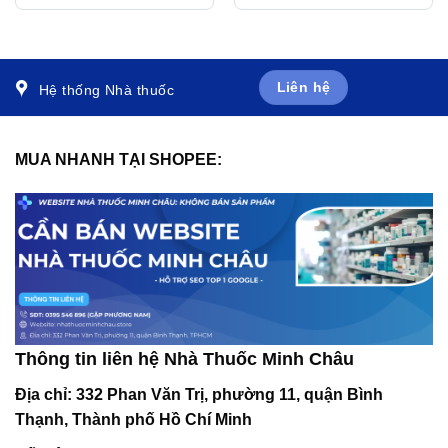
thắt ngực ổn định mạn
Thiên điều trị triệu chứng
tính (3 vỉ x 10 viên)
của hội chứng tâm thần
(60ml)
Liên hệ
Hệ thống Nhà thuốc
MUA NHANH TẠI SHOPEE:
Thông tin liên hệ Nhà Thuốc Minh Châu
Địa chỉ:
332 Phan Văn Trị, phường 11, quận Bình
Thạnh, Thành phố Hồ Chí Minh