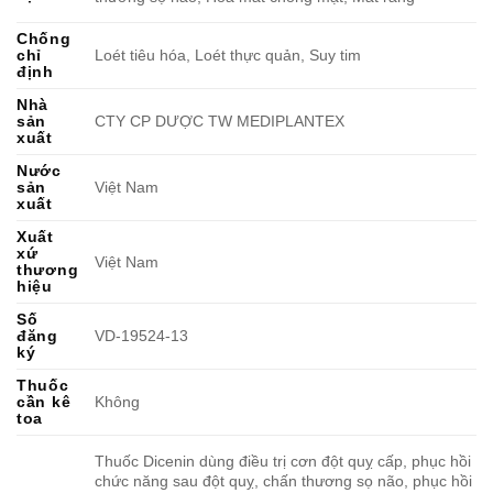
Chống
chỉ
Loét tiêu hóa, Loét thực quản, Suy tim
định
Nhà
sản
CTY CP DƯỢC TW MEDIPLANTEX
xuất
Nước
sản
Việt Nam
xuất
Xuất
xứ
Việt Nam
thương
hiệu
Số
đăng
VD-19524-13
ký
Thuốc
cần kê
Không
toa
Thuốc Dicenin dùng điều trị cơn đột quỵ cấp, phục hồi
chức năng sau đột quỵ, chấn thương sọ não, phục hồi