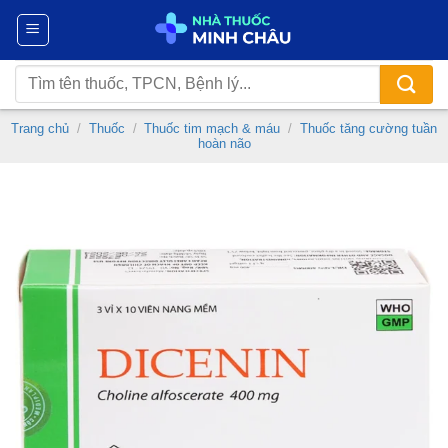
Chuyển
đến
nội
Tìm
dung
kiếm:
Trang chủ
/
Thuốc
/
Thuốc tim mạch & máu
/
Thuốc tăng cường tuần
hoàn não