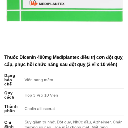
Thuốc Dicenin 400mg Mediplantex điều trị cơn đột quỵ
cấp, phục hồi chức năng sau đột quỵ (3 vỉ x 10 viên)
Dạng
bào
Viên nang mềm
chế
Quy
Hộp 3 Vỉ x 10 Viên
cách
Thành
Cholin alfoscerat
phần
Suy giảm trí nhớ, Đột quỵ, Nhức đầu, Alzheimer, Chấn
Chỉ
định
thương sọ não, Hoa mắt chóng mặt, Mất răng