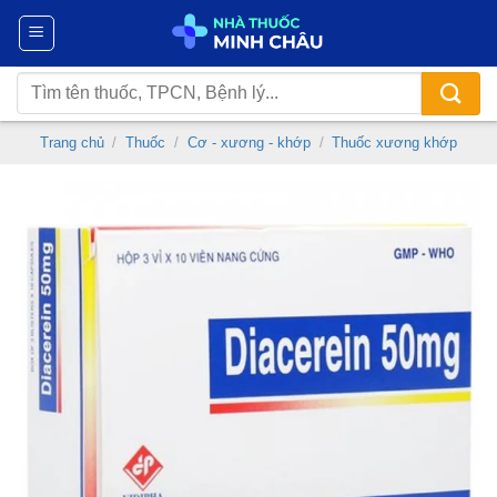
Chuyển
đến
nội
Tìm
dung
kiếm:
Trang chủ
/
Thuốc
/
Cơ - xương - khớp
/
Thuốc xương khớp