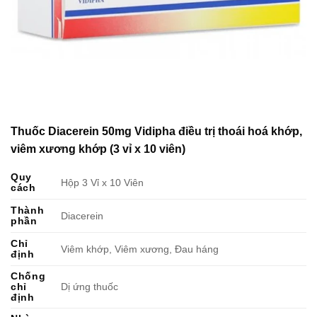
Thuốc Diacerein 50mg Vidipha điều trị thoái hoá khớp,
viêm xương khớp (3 vỉ x 10 viên)
Quy
Hộp 3 Vỉ x 10 Viên
cách
Thành
Diacerein
phần
Chỉ
Viêm khớp, Viêm xương, Đau háng
định
Chống
chỉ
Dị ứng thuốc
định