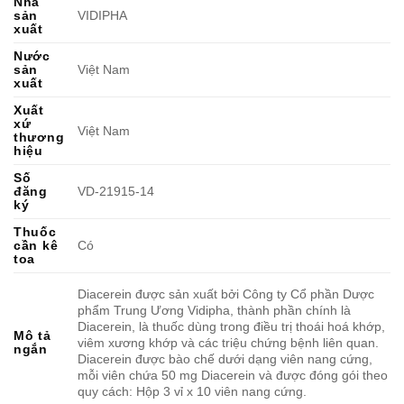
Nhà
sản
VIDIPHA
xuất
Nước
sản
Việt Nam
xuất
Xuất
xứ
Việt Nam
thương
hiệu
Số
đăng
VD-21915-14
ký
Thuốc
cần kê
Có
toa
Diacerein được sản xuất bởi Công ty Cổ phần Dược
phẩm Trung Ương Vidipha, thành phần chính là
Diacerein, là thuốc dùng trong điều trị thoái hoá khớp,
Mô tả
viêm xương khớp và các triệu chứng bệnh liên quan.
ngắn
Diacerein được bào chế dưới dạng viên nang cứng,
mỗi viên chứa 50 mg Diacerein và được đóng gói theo
quy cách: Hộp 3 vỉ x 10 viên nang cứng.