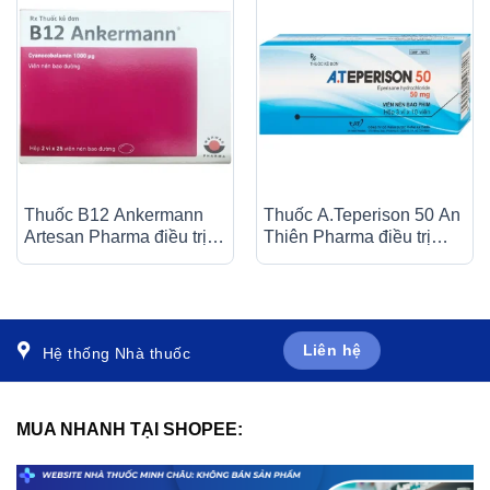
Thuốc B12 Ankermann
Thuốc A.Teperison 50 An
Artesan Pharma điều trị
Thiên Pharma điều trị
các bệnh thiếu máu, đau
thoái hóa cột sống cổ,
dây thần kinh (2 vỉ x 25
bệnh mạch máu não (3 vỉ
viên)
x 10 viên)
Liên hệ
Hệ thống Nhà thuốc
MUA NHANH TẠI SHOPEE: