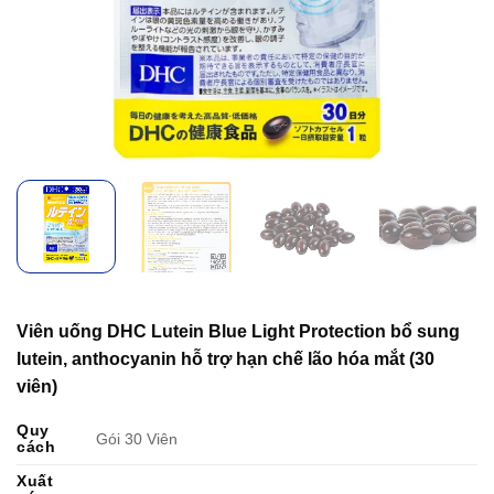
Viên uống DHC Lutein Blue Light Protection bổ sung
lutein, anthocyanin hỗ trợ hạn chế lão hóa mắt (30
viên)
Quy
Gói 30 Viên
cách
Xuất