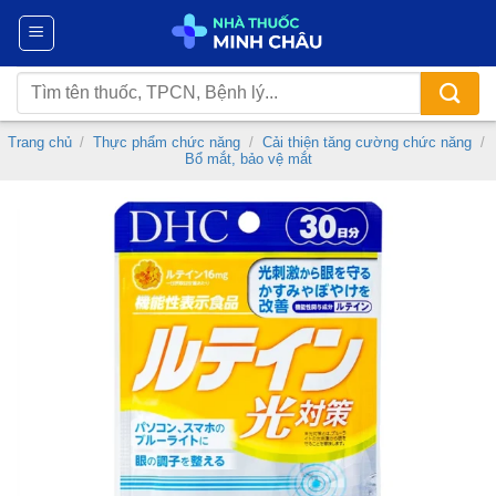
Chuyển
đến
nội
Tìm
dung
kiếm:
Trang chủ
/
Thực phẩm chức năng
/
Cải thiện tăng cường chức năng
/
Bổ mắt, bảo vệ mắt