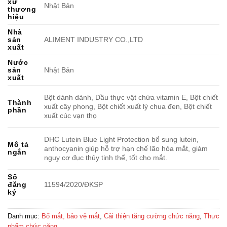
xứ
Nhật Bản
thương
hiệu
Nhà
sản
ALIMENT INDUSTRY CO.,LTD
xuất
Nước
sản
Nhật Bản
xuất
Bột dành dành, Dầu thực vật chứa vitamin E, Bột chiết
Thành
xuất cây phong, Bột chiết xuất lý chua đen, Bột chiết
phần
xuất cúc vạn thọ
DHC Lutein Blue Light Protection bổ sung lutein,
Mô tả
anthocyanin giúp hỗ trợ hạn chế lão hóa mắt, giảm
ngắn
nguy cơ đục thủy tinh thể, tốt cho mắt.
Số
đăng
11594/2020/ĐKSP
ký
Danh mục:
Bổ mắt, bảo vệ mắt
,
Cải thiện tăng cường chức năng
,
Thực
phẩm chức năng