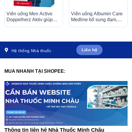
Viên uống Men Active
Viên uống Albumin Care
Doppelherz Aktiv giúp
Medline bổ sung đạm,
tăng cường chức năng
acid amin, vitamin, hỗ trợ
sinh lý nam (30 viên)
phục hồi sức khỏe (60
viên)
Liên hệ
Hệ thống Nhà thuốc
MUA NHANH TẠI SHOPEE:
Thông tin liên hệ Nhà Thuốc Minh Châu