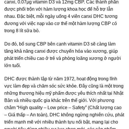
canxi, 0.07μg vitamin D3 và 12mg CBP. Các thành phần
được phối trộn với hàm lượng khoa học để hỗ trợ lẫn
nhau. Đặc biệt, mỗi ngày uống 4 viên canxi DHC tương
đương với việc nạp vào cơ thể một hàm lượng CBP có
trong 8 lít sữa bò.
Do đó, bổ sung CBP bên cạnh vitamin D3 sẽ càng làm
tăng khả năng canxi được chuyển hóa vào xương, giúp
phát triển chiều cao ở trẻ và phòng loãng xương ở người
lớn tuổi.
DHC được thành lập từ năm 1972, hoạt động trong lĩnh
vực làm đẹp và chăm sóc sức khỏe. Đây cũng là một trong
những thương hiệu mỹ phẩm được yêu thích nhất tại Nhật
Bản và nhiều quốc gia khác trên thế giới. Với phương
châm “High quality – Low price – Safety” (Chất lượng cao
– Giá thấp – An toàn), DHC không ngừng nghiên cứu, phát
triển mạnh mẽ với nhiều thành tựu nổi bật, mang lại cho