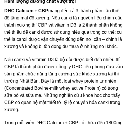
Hàm lượng dưỡng chất vượt trội
DHC Calcium + CBP
mang đến cả 3 thành phần cần thiết
để tăng mật độ xương. Nếu canxi là nguyên liệu chính cấu
thành xương thì CBP và vitamin D3 là 2 thành phần không
thể thiếu để canxi được sử dụng hiệu quả trong cơ thể; cụ
thể là canxi được vận chuyển đúng đến nơi cần – chính là
xương và không bị tồn đọng dư thừa ở những nơi khác.
Nếu canxi và vitamin D3 là bộ đôi được biết đến nhiều thì
CBP là thành phần được công ty DHC tiên phong đưa vào
sản phẩm chức năng tăng cường sức khỏe xương tại thị
trường Nhật Bản. Đây là một loại whey protein tự nhiên
(Concentrated Bovine-milk whey active Protein) có trong
sữa bò và sữa mẹ. Những nghiên cứu khoa học cho thấy
CBP có quan hệ mật thiết tới tỷ lệ chuyển hóa canxi trong
xương.
Trong mỗi viên DHC Calcium + CBP có chứa đến 1800mg