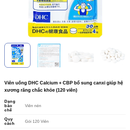
Viên uống DHC Calcium + CBP bổ sung canxi giúp hệ
xương răng chắc khỏe (120 viên)
Dạng
bào
Viên nén
chế
Quy
Gói 120 Viên
cách