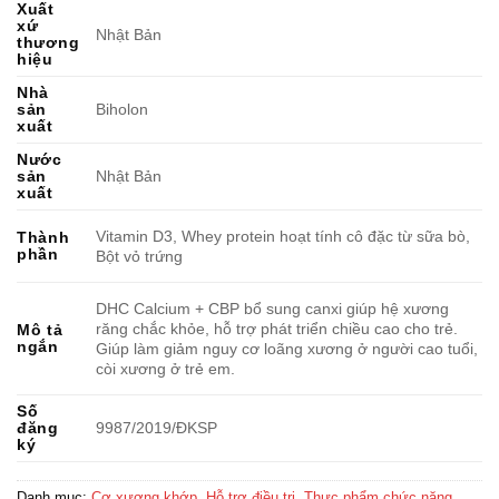
Xuất
xứ
Nhật Bản
thương
hiệu
Nhà
sản
Biholon
xuất
Nước
sản
Nhật Bản
xuất
Vitamin D3, Whey protein hoạt tính cô đặc từ sữa bò,
Thành
phần
Bột vỏ trứng
DHC Calcium + CBP bổ sung canxi giúp hệ xương
răng chắc khỏe, hỗ trợ phát triển chiều cao cho trẻ.
Mô tả
ngắn
Giúp làm giảm nguy cơ loãng xương ở người cao tuổi,
còi xương ở trẻ em.
Số
đăng
9987/2019/ĐKSP
ký
Danh mục:
Cơ xương khớp
,
Hỗ trợ điều trị
,
Thực phẩm chức năng