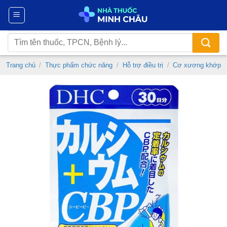
Chuyển
đến
nội
Tìm
dung
kiếm:
Trang chủ
/
Thực phẩm chức năng
/
Hỗ trợ điều trị
/
Cơ xương khớp