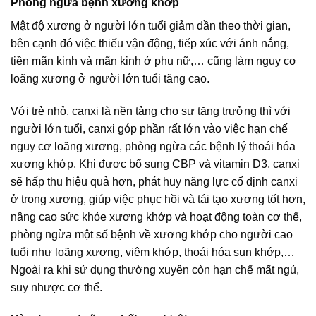
Phòng ngừa bệnh xương khớp
Mật độ xương ở người lớn tuổi giảm dần theo thời gian,
bên cạnh đó việc thiếu vận động, tiếp xúc với ánh nắng,
tiền mãn kinh và mãn kinh ở phụ nữ,… cũng làm nguy cơ
loãng xương ở người lớn tuổi tăng cao.
Với trẻ nhỏ, canxi là nền tảng cho sự tăng trưởng thì với
người lớn tuổi, canxi góp phần rất lớn vào việc hạn chế
nguy cơ loãng xương, phòng ngừa các bệnh lý thoái hóa
xương khớp. Khi được bổ sung CBP và vitamin D3, canxi
sẽ hấp thu hiệu quả hơn, phát huy năng lực cố định canxi
ở trong xương, giúp việc phục hồi và tái tạo xương tốt hơn,
nâng cao sức khỏe xương khớp và hoạt động toàn cơ thể,
phòng ngừa một số bệnh về xương khớp cho người cao
tuổi như loãng xương, viêm khớp, thoái hóa sụn khớp,…
Ngoài ra khi sử dụng thường xuyên còn hạn chế mất ngủ,
suy nhược cơ thể.