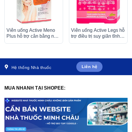
Viên uống Active Meno
Viên uống Active Legs hỗ
Plus hỗ trợ cân bằng nội
trợ điều trị suy giãn tĩnh
tiết nữ (4 vỉ x 15 viên)
mạch chân (15 viên)
Liên hệ
Hệ thống Nhà thuốc
MUA NHANH TẠI SHOPEE: