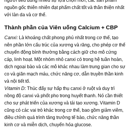
người tiêu dùng nhiều sự lựa chọn mới, các sản phẩm
nguồn gốc thiên nhiên đạt phẩm chất tốt và thân thiện nhất
với làn da và cơ thể.
Thành phần của Viên uống Calcium + CBP
Canxi:
Là khoáng chất phong phú nhất trong cơ thể, tạo
nên phần lớn cấu trúc của xương và răng, cho phép cơ thể
chuyển động bình thường bằng cách giữ cho mô cứng
cáp, linh hoạt. Một nhóm nhỏ canxi có trong hệ tuần hoàn,
dịch ngoại bào và các mô khác nhau làm trung gian cho sự
co và giãn mạch máu, chức năng cơ, dẫn truyền thần kinh
và nội tiết tố.
Vitamin D:
Thúc đẩy sự hấp thụ canxi ở ruột và duy trì
nồng độ canxi và phốt pho trong huyết thanh. Nó cần thiết
cho sự phát triển của xương và tái tạo xương. Vitamin D
cũng có các vai trò khác trong cơ thể, bao gồm giảm viêm,
điều chỉnh quá trình tăng trưởng tế bào, chức năng thần
kinh cơ và miễn dịch, chuyển hóa glucose.