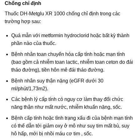
Chống chỉ định
Thuốc DH-Metglu XR 1000 chống chỉ định trong các
trường hợp sau:
Quá mẫn với metformin hydroclorid hoặc bất kỳ thành
phần nào của thuốc.
Bệnh nhân toan chuyển hóa cấp tính hoặc mạn tính
(bao gồm cả nhiễm toan lactic, nhiễm toan ceton do đái
tháo đường), tiền hôn mê đái tháo đường.
Bệnh nhân suy thận nặng (eGFR dưới 30
ml/phút/1,73m2).
Các bệnh lý cấp tính có nguy cơ làm thay đổi chức
năng thận như mất nước, nhiễm khuẩn nặng, sốc.
Bệnh cấp tính hoặc tình trạng xấu đi của bệnh mạn tính
có thể dẫn tới giảm oxy ở mô như suy tim mất bù, suy
hô hấp, mới bị nhồi máu cơ tim , sốc.