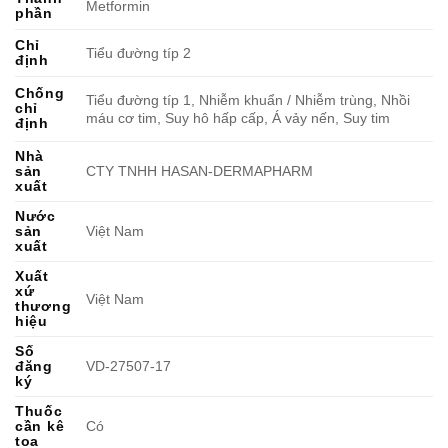
Metformin
phần
Chỉ
Tiểu đường típ 2
định
Chống
Tiểu đường típ 1, Nhiễm khuẩn / Nhiễm trùng, Nhồi
chỉ
máu cơ tim, Suy hô hấp cấp, Á vảy nến, Suy tim
định
Nhà
sản
CTY TNHH HASAN-DERMAPHARM
xuất
Nước
sản
Việt Nam
xuất
Xuất
xứ
Việt Nam
thương
hiệu
Số
đăng
VD-27507-17
ký
Thuốc
cần kê
Có
toa