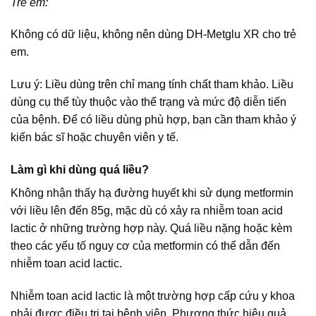
Trẻ em:
Không có dữ liệu, không nên dùng DH-Metglu XR cho trẻ
em.
Lưu ý: Liều dùng trên chỉ mang tính chất tham khảo. Liều
dùng cụ thể tùy thuộc vào thể trạng và mức độ diễn tiến
của bệnh. Để có liều dùng phù hợp, bạn cần tham khảo ý
kiến bác sĩ hoặc chuyên viên y tế.
Làm gì khi dùng quá liều?
Không nhận thấy hạ đường huyết khi sử dụng metformin
với liều lên đến 85g, mặc dù có xảy ra nhiễm toan acid
lactic ở những trường hợp này. Quá liều nặng hoặc kèm
theo các yếu tố nguy cơ của metformin có thể dẫn đến
nhiễm toan acid lactic.
Nhiễm toan acid lactic là một trường hợp cấp cứu y khoa
phải được điều trị tại bệnh viện. Phương thức hiệu quả