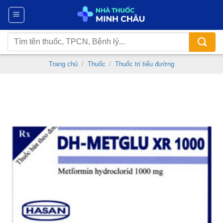
Chuyển
đến
nội
Tìm
dung
kiếm:
Trang chủ
/
Thuốc
/
Thuốc trị tiểu đường