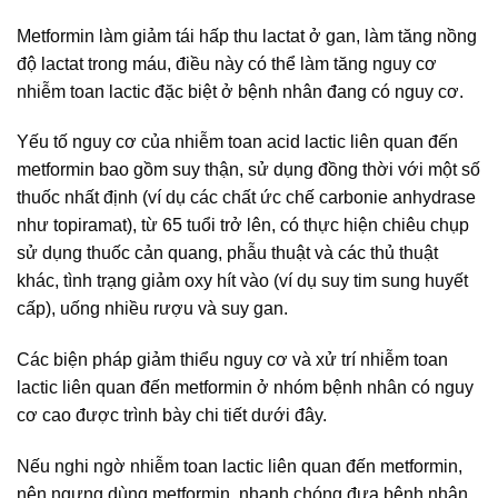
Metformin làm giảm tái hấp thu lactat ở gan, làm tăng nồng
độ lactat trong máu, điều này có thể làm tăng nguy cơ
nhiễm toan lactic đặc biệt ở bệnh nhân đang có nguy cơ.
Yếu tố nguy cơ của nhiễm toan acid lactic liên quan đến
metformin bao gồm suy thận, sử dụng đồng thời với một số
thuốc nhất định (ví dụ các chất ức chế carbonie anhydrase
như topiramat), từ 65 tuổi trở lên, có thực hiện chiêu chụp
sử dụng thuốc cản quang, phẫu thuật và các thủ thuật
khác, tình trạng giảm oxy hít vào (ví dụ suy tim sung huyết
cấp), uống nhiều rượu và suy gan.
Các biện pháp giảm thiểu nguy cơ và xử trí nhiễm toan
lactic liên quan đến metformin ở nhóm bệnh nhân có nguy
cơ cao được trình bày chi tiết dưới đây.
Nếu nghi ngờ nhiễm toan lactic liên quan đến metformin,
nên ngưng dùng metformin, nhanh chóng đưa bệnh nhân