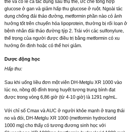
thể và có lẽ cả tác dụng sau thụ thể, ức chế tổng hợp
glucose ở gan và giảm hấp thu glucose ở ruột. Ngoài tác
dụng chống đái tháo đường, metformin phần nào có ảnh
hưởng tốt trên chuyển hóa lipoprotein, thường bị rối loạn ở
bệnh nhân đái tháo đường týp 2. Trái với các sulfonylure,
thể trọng của người được điều trị bằng metformin có xu
hướng ổn định hoặc có thể hơi giảm.
Dược động học
Hấp thu:
Sau khi uống liều đơn một viên DH-Metglu XR 1000 vào
lúc no, nồng độ đỉnh trong huyết tương trung bình đạt
được trong vòng 6,86 giờ (từ 4-10 giờ) là 1291 ng/mL.
Với chỉ số Cmax và AUC ở người khỏe mạnh ở trạng thái
no và đói, DH-Metglu XR 1000 (metformin hydroclorid
1000 mg) cho thấy có tương đương sinh học với