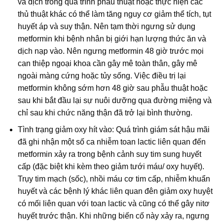
và dịch trong quá trình phẫu thuật hoặc thực hiện các
thủ thuật khác có thể làm tăng nguy cơ giảm thể tích, tụt
huyết áp và suy thận. Nên tạm thời ngưng sử dụng
metformin khi bệnh nhân bị giới hạn lượng thức ăn và
dịch nạp vào. Nên ngưng metformin 48 giờ trước mọi
can thiệp ngoại khoa cần gây mê toàn thân, gây mê
ngoài màng cứng hoặc tủy sống. Việc điều trị lại
metformin không sớm hơn 48 giờ sau phẫu thuật hoặc
sau khi bắt đầu lại sự nuôi dưỡng qua đường miệng và
chỉ sau khi chức năng thận đã trở lại bình thường.
Tình trạng giảm oxy hít vào: Quá trình giám sát hậu mãi
đã ghi nhận một số ca nhiễm toan lactic liên quan đến
metformin xảy ra trong bệnh cảnh suy tim sung huyết
cấp (đặc biệt khi kèm theo giảm tưới máu/ oxy huyết).
Trụy tim mạch (sốc), nhồi máu cơ tim cấp, nhiễm khuẩn
huyết và các bệnh lý khác liên quan đên giảm oxy huyệt
có mối liên quan với toan lactic và cũng có thể gây nitơ
huyết trước thận. Khi những biến cố này xảy ra, ngưng