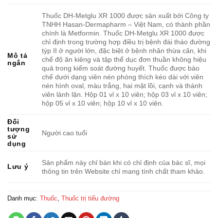
Thuốc DH-Metglu XR 1000 được sản xuất bởi Công ty
TNHH Hasan-Dermapharm – Việt Nam, có thành phần
chính là Metformin. Thuốc DH-Metglu XR 1000 được
chỉ định trong trường hợp điều trị bệnh đái tháo đường
týp II ở người lớn, đặc biệt ở bệnh nhân thừa cân, khi
Mô tả
chế độ ăn kiêng và tập thể dục đơn thuần không hiệu
ngắn
quả trong kiểm soát đường huyết. Thuốc được bào
chế dưới dạng viên nén phóng thích kéo dài với viên
nén hình oval, màu trắng, hai mặt lồi, cạnh và thành
viên lành lặn. Hộp 01 vỉ x 10 viên; hộp 03 vỉ x 10 viên;
hộp 05 vỉ x 10 viên; hộp 10 vỉ x 10 viên.
Đối
tượng
Người cao tuổi
sử
dụng
Sản phẩm này chỉ bán khi có chỉ định của bác sĩ, mọi
Lưu ý
thông tin trên Website chỉ mang tính chất tham khảo.
Danh mục:
Thuốc
,
Thuốc trị tiểu đường