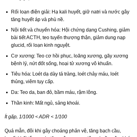
Rối loạn điện giải: Hạ kali huyết, giữ natri và nước gây
tăng huyết áp và phù nề.
Nội tiết và chuyển hóa: Hội chứng dạng Cushing, giảm
bài tiết ACTH, teo tuyến thượng thận, giảm dung nạp
glucid, rối loạn kinh nguyệt.
Cơ xương: Teo cơ hồi phục, loãng xương, gãy xương
bệnh lý, nứt đốt sống, hoại tử xương vô khuẩn.
Tiêu hóa: Loét dạ dày tá tràng, loét chảy máu, loét
thủng, viêm tụy cấp.
Da: Teo da, ban đỏ, bầm máu, rậm lông.
Thần kinh: Mất ngủ, sảng khoái.
Ít gặp, 1/1000 < ADR < 1/100
Quá mẫn, đôi khi gây choáng phản vệ, tăng bạch cầu,