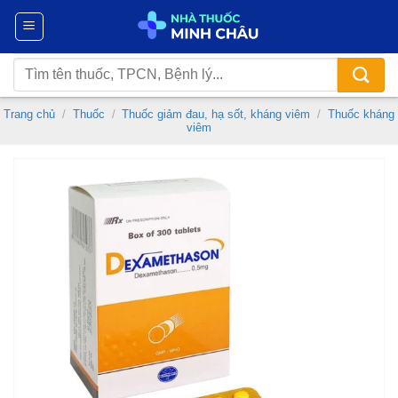
Chuyển
đến
nội
Tìm
dung
kiếm:
Trang chủ
/
Thuốc
/
Thuốc giảm đau, hạ sốt, kháng viêm
/
Thuốc kháng
viêm