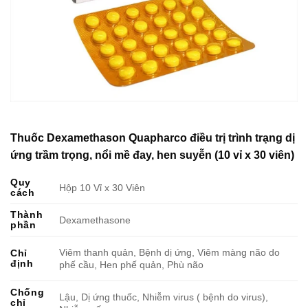
Thuốc Dexamethason Quapharco điều trị trình trạng dị
ứng trầm trọng, nổi mề đay, hen suyễn (10 vỉ x 30 viên)
Quy
Hộp 10 Vỉ x 30 Viên
cách
Thành
Dexamethasone
phần
Viêm thanh quản, Bệnh dị ứng, Viêm màng não do
Chỉ
định
phế cầu, Hen phế quản, Phù não
Chống
Lậu, Dị ứng thuốc, Nhiễm virus ( bệnh do virus),
chỉ