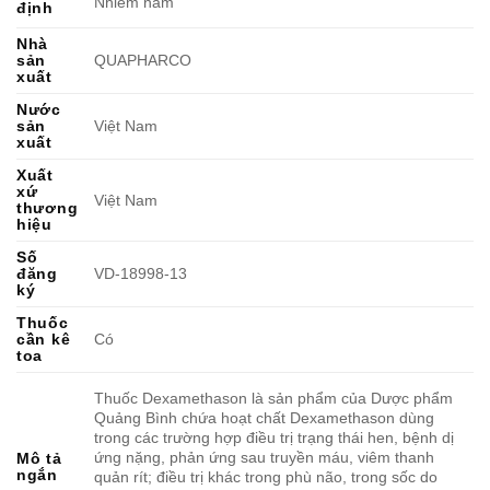
Nhiễm nấm
định
Nhà
sản
QUAPHARCO
xuất
Nước
sản
Việt Nam
xuất
Xuất
xứ
Việt Nam
thương
hiệu
Số
đăng
VD-18998-13
ký
Thuốc
cần kê
Có
toa
Thuốc Dexamethason là sản phẩm của Dược phẩm
Quảng Bình chứa hoạt chất Dexamethason dùng
trong các trường hợp điều trị trạng thái hen, bệnh dị
ứng nặng, phản ứng sau truyền máu, viêm thanh
Mô tả
ngắn
quản rít; điều trị khác trong phù não, trong sốc do