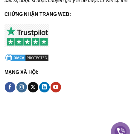
bác sĩ, dược sĩ hoặc chuyên gia y tế để được tư vấn cụ thể.
CHỨNG NHẬN TRANG WEB:
MẠNG XÃ HỘI: