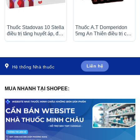
Thuốc Stadovas 10 Stella
Thuốc A.T Domperidon
điều trị tăng huyết áp, đau
5mg An Thiên điều trị các
thắt ngực ổn định mạn
trường hợp buồn nôn và
tính (3 vỉ x 10 viên)
nôn (30 ống)
Liên hệ
Hệ thống Nhà thuốc
MUA NHANH TẠI SHOPEE: