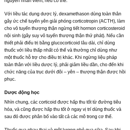
nguyên nhân viêm, nếu có thể.
Với liều tác dụng dược lý, dexamethason dùng toàn thân
gây ức chế tuyến yên giải phóng corticotropin (ACTH), làm
cho vỏ tuyến thượng thận ngừng tiết hormon corticosteroid
nội sinh (gây suy vỏ tuyến thượng thận thứ phát). Nếu cần
thiết phải điểu trị bằng glucocorticoid lâu dài, chỉ dùng
thuốc với liều thấp nhất có thể và thường chỉ dùng như
một thuốc hỗ trợ cho điều trị khác. Khi ngừng liệu pháp
toàn thân với liều dược lý, phải giảm liều dần, cho đến khi
chức năng của trục dưới đôi – yên – thượng thận được hồi
phục.
Dược động học
Nhìn chung, các corticoid được hấp thu tốt từ đường tiêu
hóa, và cũng được hấp thu tốt ở ngay vị trí dùng thuốc và
sau đó được phân bố vào tất cả các mô trong cơ thể.
Thuốc qua nhau thai và một lượng nhỏ qua sữa. Sau khi