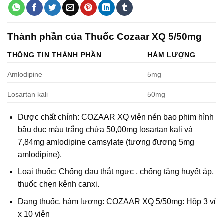
Thành phần của Thuốc Cozaar XQ 5/50mg
THÔNG TIN THÀNH PHẦN
HÀM LƯỢNG
Amlodipine
5mg
Losartan kali
50mg
Dược chất chính: COZAAR XQ viên nén bao phim hình
bầu dục màu trắng chứa 50,00mg losartan kali và
7,84mg amlodipine camsylate (tương đương 5mg
amlodipine).
Loại thuốc: Chống đau thắt ngực , chống tăng huyết áp,
thuốc chẹn kênh canxi.
Dạng thuốc, hàm lượng: COZAAR XQ 5/50mg: Hộp 3 vỉ
x 10 viên