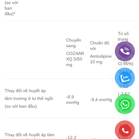
(so với
ban
đầu)*
Trị số
trung
Chuyển
Chuẩn độ
bình
sang
với
(khoảng
COZAAR
Amlodipine
tin cậy
XQ 5/50
10 mg
Cl 95%)
mg
Giá trip
-0,52
Thay đổi về huyết áp
(-2,52;
-8,9
tâm trương ở tư thế ngồi
-9,4 mmHg
1,48; p
mmHg
=
(so với ban đầu)
0,6095
-1,17
(-4,42;
Thay đổi về huyết áp tâm
-12,2
2,08)