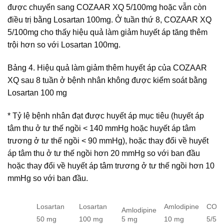
được chuyển sang COZAAR XQ 5/100mg hoặc vẫn còn
điều trị bằng Losartan 100mg. Ở tuần thứ 8, COZAAR XQ
5/100mg cho thấy hiệu quả làm giảm huyết áp tăng thêm
trội hơn so với Losartan 100mg.
Bảng 4. Hiệu quả làm giảm thêm huyết áp của COZAAR
XQ sau 8 tuần ở bệnh nhân không được kiểm soát bằng
Losartan 100 mg
* Tỷ lệ bệnh nhân đạt được huyết áp mục tiêu (huyết áp
tâm thu ở tư thế ngồi < 140 mmHg hoặc huyết áp tâm
trương ở tư thế ngồi < 90 mmHg), hoặc thay đổi về huyết
áp tâm thu ở tư thế ngồi hơn 20 mmHg so với ban đầu
hoặc thay đổi về huyết áp tâm trương ở tư thế ngồi hơn 10
mmHg so với ban đầu.
Losartan
Losartan
Amlodipine
COZ
Amlodipine
5 mg
50 mg
100 mg
10 mg
5/50