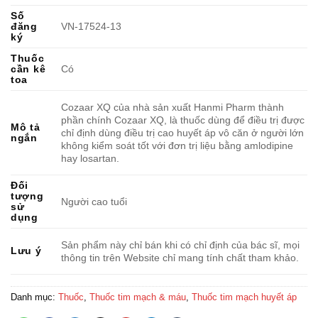
Số
đăng
VN-17524-13
ký
Thuốc
cần kê
Có
toa
Cozaar XQ của nhà sản xuất Hanmi Pharm thành
phần chính Cozaar XQ, là thuốc dùng để điều trị được
Mô tả
chỉ định dùng điều trị cao huyết áp vô căn ở người lớn
ngắn
không kiểm soát tốt với đơn trị liệu bằng amlodipine
hay losartan.
Đối
tượng
Người cao tuổi
sử
dụng
Sản phẩm này chỉ bán khi có chỉ định của bác sĩ, mọi
Lưu ý
thông tin trên Website chỉ mang tính chất tham khảo.
Danh mục:
Thuốc
,
Thuốc tim mạch & máu
,
Thuốc tim mạch huyết áp