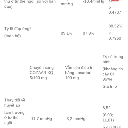
thu ở tư thế ngồi (so với ban
-13,4mmHg
mmHg
đàu)
p =
0,4787
88,52%
Tỷ lệ đáp ứng*
89,1%
87,9%
P =
(toàn bộ)
0,7960
Trị số trung
bình
Chuyển sang
Vẫn còn điều trị
(khoảng tin
COZAAR XQ
bằng Losartan
cậy Cl
5/100 mg
100 mg
95%)
Giá trị p
Thay đổi về
huyết áp
8,52
tâm trương
(6,03;
ở tư thế
-11,7 mmHg
-3,2 mmHg
11,01)
ngồi
p < 0,0001