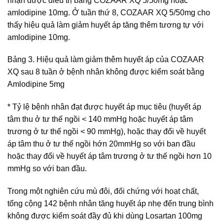
nhận được điều trị bằng COZAAR XQ 5/50mg hoặc
amlodipine 10mg. Ở tuần thứ 8, COZAAR XQ 5/50mg cho
thấy hiệu quả làm giảm huyết áp tăng thêm tương tự với
amlodipine 10mg.
Bảng 3. Hiệu quả làm giảm thêm huyết áp của COZAAR
XQ sau 8 tuần ở bệnh nhân không được kiểm soát bằng
Amlodipine 5mg
* Tỷ lệ bệnh nhân đạt được huyết áp mục tiêu (huyết áp
tâm thu ở tư thế ngồi < 140 mmHg hoặc huyết áp tâm
trương ở tư thế ngồi < 90 mmHg), hoặc thay đổi về huyết
áp tâm thu ở tư thế ngồi hớn 20mmHg so với ban đầu
hoặc thay đổi về huyết áp tâm trương ở tư thế ngồi hơn 10
mmHg so với ban đầu.
Trong một nghiên cứu mù đôi, đối chứng với hoạt chất,
tổng cộng 142 bệnh nhân tăng huyết áp nhẹ đến trung bình
không được kiểm soát đầy đủ khi dùng Losartan 100mg