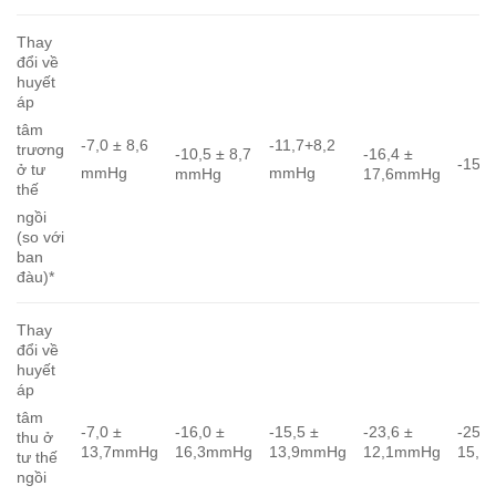
Thay
đổi về
huyết
áp
tâm
-7,0 ± 8,6
-11,7+8,2
trương
-10,5 ± 8,7
-16,4 ±
-15,
ở tư
mmHg
mmHg
mmHg
17,6mmHg
thế
ngồi
(so với
ban
đàu)*
Thay
đổi về
huyết
áp
tâm
-7,0 ±
-16,0 ±
-15,5 ±
-23,6 ±
-25,7
thu ở
13,7mmHg
16,3mmHg
13,9mmHg
12,1mmHg
15,
tư thế
ngồi