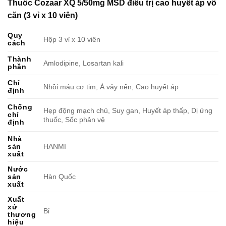
Thuốc Cozaar XQ 5/50mg MSD điều trị cao huyết áp vô
căn (3 vỉ x 10 viên)
Quy
Hộp 3 vỉ x 10 viên
cách
Thành
Amlodipine, Losartan kali
phần
Chỉ
Nhồi máu cơ tim, Á vảy nến, Cao huyết áp
định
Chống
Hẹp động mạch chủ, Suy gan, Huyết áp thấp, Dị ứng
chỉ
thuốc, Sốc phản vệ
định
Nhà
sản
HANMI
xuất
Nước
sản
Hàn Quốc
xuất
Xuất
xứ
Bỉ
thương
hiệu