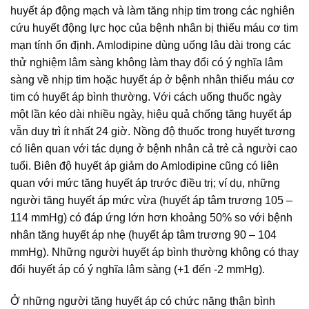
huyết áp động mạch và làm tăng nhịp tim trong các nghiên
cứu huyết động lực học của bệnh nhân bị thiếu máu cơ tim
mạn tính ổn định. Amlodipine dùng uống lâu dài trong các
thử nghiệm lâm sàng không làm thay đổi có ý nghĩa lâm
sàng về nhịp tim hoặc huyết áp ở bệnh nhân thiếu máu cơ
tim có huyết áp bình thường. Với cách uống thuốc ngày
một lần kéo dài nhiều ngày, hiệu quả chống tăng huyết áp
vẫn duy trì ít nhất 24 giờ. Nồng độ thuốc trong huyết tương
có liên quan với tác dụng ở bệnh nhân cả trẻ cả người cao
tuổi. Biên độ huyết áp giảm do Amlodipine cũng có liên
quan với mức tăng huyết áp trước điều trị; ví dụ, những
người tăng huyết áp mức vừa (huyết áp tâm trương 105 –
114 mmHg) có đáp ứng lớn hơn khoảng 50% so với bệnh
nhân tăng huyết áp nhẹ (huyết áp tâm trương 90 – 104
mmHg). Những người huyết áp bình thường không có thay
đổi huyết áp có ý nghĩa lâm sàng (+1 đến -2 mmHg).
Ở những người tăng huyết áp có chức năng thận bình