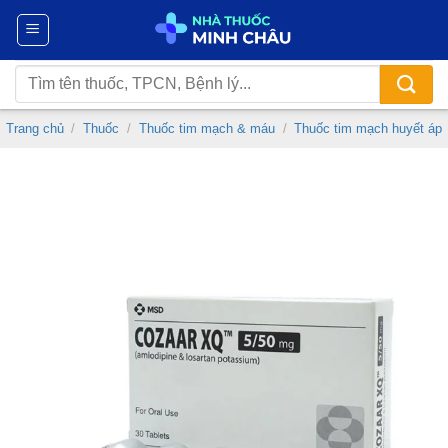
Chuyển
đến
nội
Tìm
dung
kiếm:
Trang chủ
/
Thuốc
/
Thuốc tim mạch & máu
/
Thuốc tim mạch huyết áp