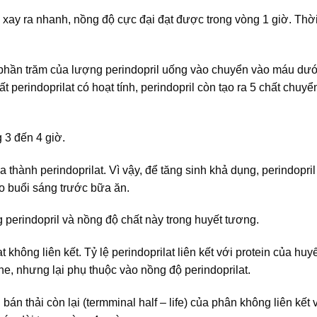
 xay ra nhanh, nồng độ cực đại đạt được trong vòng 1 giờ. Thờ
y phần trăm của lượng perindopril uống vào chuyển vào máu dư
ất perindoprilat có hoạt tính, perindopril còn tạo ra 5 chất chuy
 3 đến 4 giờ.
thành perindoprilat. Vì vậy, để tăng sinh khả dụng, perindopril
 buổi sáng trước bữa ăn.
 perindopril và nồng độ chất này trong huyết tương.
 không liên kết. Tỷ lệ perindoprilat liên kết với protein của huy
, nhưng lại phụ thuộc vào nồng độ perindoprilat.
bán thải còn lại (termminal half – life) của phân không liên kết 