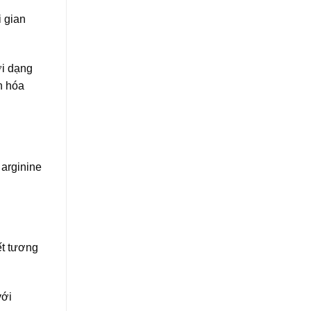
i gian
ới dạng
ển hóa
 arginine
ết tương
với