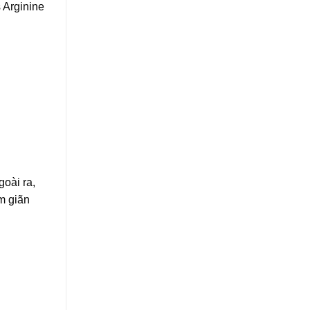
 Arginine
oài ra,
àm giãn