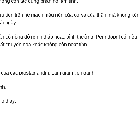
không còn tác dụng phản hồi âm tính.
u tiên trên hệ mạch máu nền của cơ và của thận, mà không kèm
ài ngày.
 có nồng độ renin thấp hoặc bình thường. Perindopril có hiệu 
hất chuyển hoá khác không còn hoạt tính.
 của các prostaglandin: Làm giảm tiền gánh.
nh.
ho thấy: