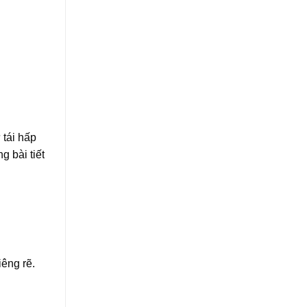
 tái hấp
g bài tiết
iêng rẽ.