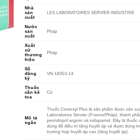
Nhà
sản
LES LABORATOIRES SERVIER INDUSTRIE
xuất
Nước
sản
Pháp
xuất
Xuất
xứ
Pháp
thương
hiệu
Số
đăng
VN-18353-14
ký
Thuốc
cần kê
Có
toa
Thuốc Coversyl Plus là sản phẩm được sản xuấ
Laboratoires Servier (France/Pháp), thành phầ
Mô tả
perindopril arginin và indapamid. Đây là thuốc
ngắn
dùng để điều trị tăng huyết áp và được dùng t
trường hợp huyết áp cao (tăng huyết áp).