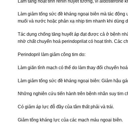
Làm tăng hoạt tính renin huyết tương, vì aldosterone 
Làm giảm tổng sức đề kháng ngoại biên mà tác động ư
muối và nước hoặc phản xạ nhịp tim nhanh khi dùng d
Tác dụng chống tăng huyết áp đạt được cả ở bệnh nhân
nhờ chất chuyển hoá perindoprilat có hoạt tính. Các c
Perindopril làm giảm công tim do:
Làm giãn tỉnh mạch có thể do làm thay đổi chuyển hoá
Làm giảm tổng sức đề kháng ngoại biên: Giảm hậu gá
Những nghiên cứu tiến hành trên bệnh nhân suy tim c
Có giảm áp lực đỗ đầy của tâm thất phải và trái.
Giảm tổng kháng lực của các mạch máu ngoại biên.