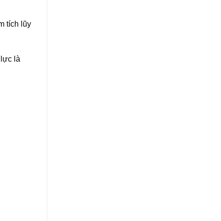
 tích lũy
lực là