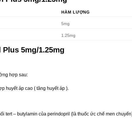
HÀM LƯỢNG
5mg
1.25mg
l Plus 5mg/1.25mg
ường hợp sau:
p huyết áp cao ( tăng huyết áp ).
 tert – butylamin của perindopril (là thuốc ức chế men chuyển