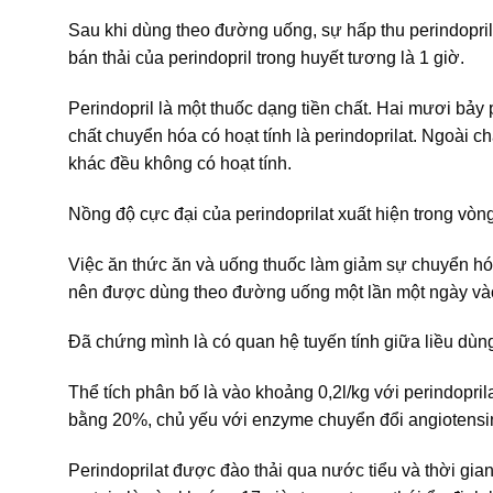
Sau khi dùng theo đường uống, sự hấp thu perindopril
bán thải của perindopril trong huyết tương là 1 giờ.
Perindopril là một thuốc dạng tiền chất. Hai mươi bả
chất chuyển hóa có hoạt tính là perindoprilat. Ngoài ch
khác đều không có hoạt tính.
Nồng độ cực đại của perindoprilat xuất hiện trong vòng
Việc ăn thức ăn và uống thuốc làm giảm sự chuyển hóa 
nên được dùng theo đường uống một lần một ngày vào
Đã chứng mình là có quan hệ tuyến tính giữa liều dùng
Thể tích phân bố là vào khoảng 0,2l/kg với perindoprilat
bằng 20%, chủ yếu với enzyme chuyển đổi angiotensine
Perindoprilat được đào thải qua nước tiểu và thời gian 