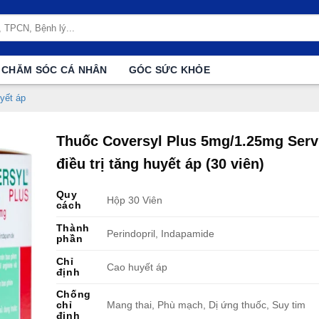
CHĂM SÓC CÁ NHÂN
GÓC SỨC KHỎE
yết áp
Thuốc Coversyl Plus 5mg/1.25mg Serv
điều trị tăng huyết áp (30 viên)
Quy
Hộp 30 Viên
cách
Thành
Perindopril, Indapamide
phần
Chỉ
Cao huyết áp
định
Chống
chỉ
Mang thai, Phù mạch, Dị ứng thuốc, Suy tim
định