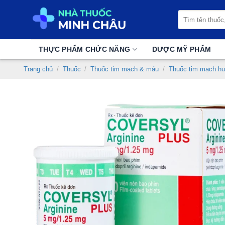
Chuyển
Tìm
đến
kiếm:
nội
dung
THỰC PHẨM CHỨC NĂNG
DƯỢC MỸ PHẨM
Trang chủ
/
Thuốc
/
Thuốc tim mạch & máu
/
Thuốc tim mạch hu