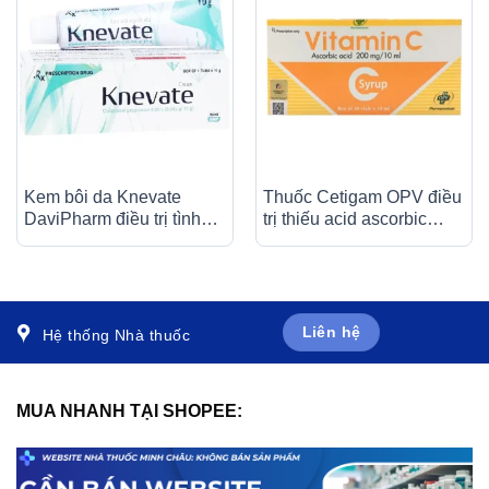
Kem bôi da Knevate
Thuốc Cetigam OPV điều
DaviPharm điều trị tình
trị thiếu acid ascorbic
trạng ngứa, vẩy nến, da
(bệnh Scorbut), tăng
đóng vảy, mẩn đỏ (10g)
cường sức đề kháng cho
cơ thể (20 ống x 10ml)
Liên hệ
Hệ thống Nhà thuốc
MUA NHANH TẠI SHOPEE: