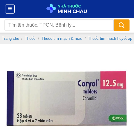
Chuyển
đến
nội
Tìm
dung
kiếm:
Trang chủ
/
Thuốc
/
Thuốc tim mạch & máu
/
Thuốc tim mạch huyết áp