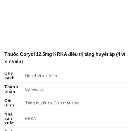
Thuốc Coryol 12.5mg KRKA điều trị tăng huyết áp (4 vỉ
x 7 viên)
Quy
Hộp 4 Vỉ x 7 Viên
cách
Thành
Carvedilol
phần
Chỉ
Tăng huyết áp, Đau thắt lưng
định
Nhà
sản
KRKA
xuất