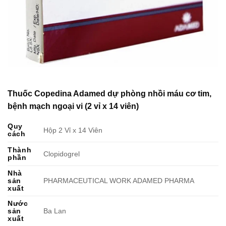
Thuốc Copedina Adamed dự phòng nhồi máu cơ tim,
bệnh mạch ngoại vi (2 vỉ x 14 viên)
Quy
Hộp 2 Vỉ x 14 Viên
cách
Thành
Clopidogrel
phần
Nhà
sản
PHARMACEUTICAL WORK ADAMED PHARMA
xuất
Nước
sản
Ba Lan
xuất