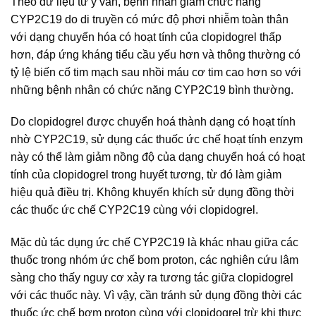
Theo dữ liệu từ y văn, bệnh nhân giảm chức năng
CYP2C19 do di truyền có mức độ phơi nhiễm toàn thân
với dạng chuyển hóa có hoạt tính của clopidogrel thấp
hơn, đáp ứng kháng tiểu cầu yếu hơn và thông thường có
tỷ lệ biến cố tim mạch sau nhồi máu cơ tim cao hơn so với
những bệnh nhân có chức năng CYP2C19 bình thường.
Do clopidogrel được chuyển hoá thành dạng có hoạt tính
nhờ CYP2C19, sử dụng các thuốc ức chế hoạt tính enzym
này có thể làm giảm nồng độ của dạng chuyển hoá có hoạt
tính của clopidogrel trong huyết tương, từ đó làm giảm
hiệu quả điều trị. Không khuyến khích sử dụng đồng thời
các thuốc ức chế CYP2C19 cùng với clopidogrel.
Mặc dù tác dụng ức chế CYP2C19 là khác nhau giữa các
thuốc trong nhóm ức chế bom proton, các nghiên cứu lâm
sàng cho thấy nguy cơ xảy ra tương tác giữa clopidogrel
với các thuốc này. Vì vậy, cần tránh sử dụng đồng thời các
thuốc ức chế bơm proton cùng với clopidogrel trừ khi thực