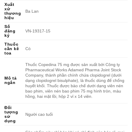
Xuất
xứ
Ba Lan
thương
hiệu
Số
đăng
VN-19317-15
ký
Thuốc
cần kê
Có
toa
Thuốc Copedina 75 mg được sản xuất bởi Công ty
Pharmaceutical Works Adamed Pharma Joint Stock
Company, thành phần chính chứa clopidogrel (dưới
Mô tả
dạng clopidogrel bisulphate), là thuốc dùng để chống
ngắn
huyết khối. Thuốc được bào chế dưới dạng viên nén
bao phim, viên nén bao phim 75 mg hình tròn, màu
hồng, hai mặt lồi, hộp 2 vỉ x 14 viên.
Đối
tượng
Người cao tuổi
sử
dụng