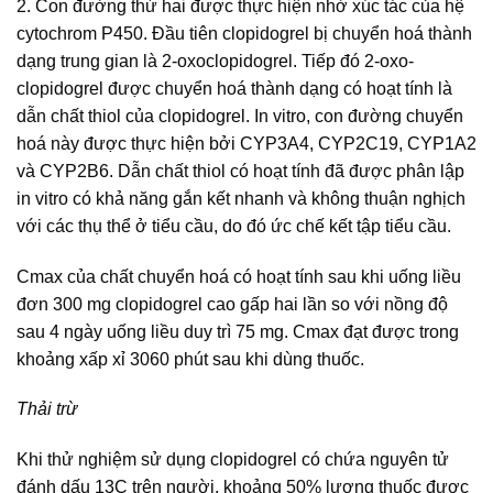
2. Con đường thứ hai được thực hiện nhờ xúc tác của hệ
cytochrom P450. Đầu tiên clopidogrel bị chuyển hoá thành
dạng trung gian là 2-oxoclopidogrel. Tiếp đó 2-oxo-
clopidogrel được chuyển hoá thành dạng có hoạt tính là
dẫn chất thiol của clopidogrel. In vitro, con đường chuyển
hoá này được thực hiện bởi CYP3A4, CYP2C19, CYP1A2
và CYP2B6. Dẫn chất thiol có hoạt tính đã được phân lập
in vitro có khả năng gắn kết nhanh và không thuận nghịch
với các thụ thể ở tiểu cầu, do đó ức chế kết tập tiểu cầu.
Cmax của chất chuyển hoá có hoạt tính sau khi uống liều
đơn 300 mg clopidogrel cao gấp hai lần so với nồng độ
sau 4 ngày uống liều duy trì 75 mg. Cmax đạt được trong
khoảng xấp xỉ 3060 phút sau khi dùng thuốc.
Thải trừ
Khi thử nghiệm sử dụng clopidogrel có chứa nguyên tử
đánh dấu 13C trên người, khoảng 50% lượng thuốc được