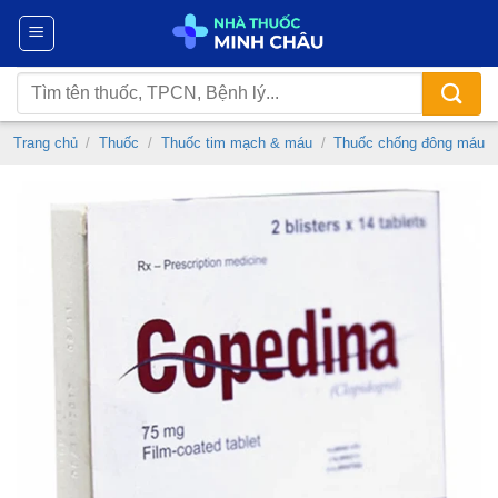
Chuyển
đến
nội
Tìm
dung
kiếm:
Trang chủ
/
Thuốc
/
Thuốc tim mạch & máu
/
Thuốc chống đông máu