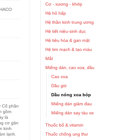
Cơ - xương - khớp
PHACO
Hệ hô hấp
Hệ thần kinh trung ương
Hệ tiết niệu-sinh dục
Hệ tiêu hóa & gan mật
Hệ tim mạch & tạo máu
Mắt
Miếng dán, cao xoa, dầu
Cao xoa
Dầu gió
Dầu nóng xoa bóp
Miếng dán giảm đau
y Cổ phần
nh gồm
Miếng dán say tàu xe
ây là
ng cơ gân
Thuốc bổ & vitamin
n kinh
Thuốc chống ung thư
ảm lạnh.