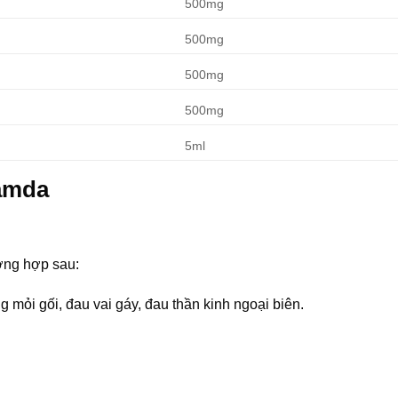
500mg
500mg
500mg
500mg
5ml
amda
ờng hợp sau:
mỏi gối, đau vai gáy, đau thần kinh ngoại biên.