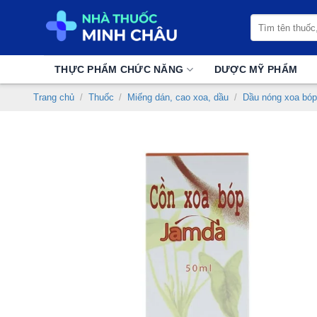
Chuyển
Tìm
đến
kiếm:
nội
dung
THỰC PHẨM CHỨC NĂNG
DƯỢC MỸ PHẨM
Trang chủ
/
Thuốc
/
Miếng dán, cao xoa, dầu
/
Dầu nóng xoa bóp