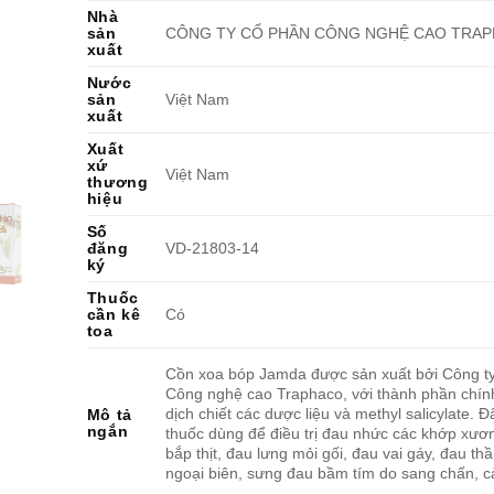
Nhà
sản
CÔNG TY CỔ PHẦN CÔNG NGHỆ CAO TRA
xuất
Nước
sản
Việt Nam
xuất
Xuất
xứ
Việt Nam
thương
hiệu
Số
đăng
VD-21803-14
ký
Thuốc
cần kê
Có
toa
Cồn xoa bóp Jamda được sản xuất bởi Công t
Công nghệ cao Traphaco, với thành phần chí
dịch chiết các dược liệu và methyl salicylate. Đ
Mô tả
ngắn
thuốc dùng để điều trị đau nhức các khớp xươ
bắp thịt, đau lưng mỏi gối, đau vai gáy, đau thầ
ngoại biên, sưng đau bầm tím do sang chấn, c