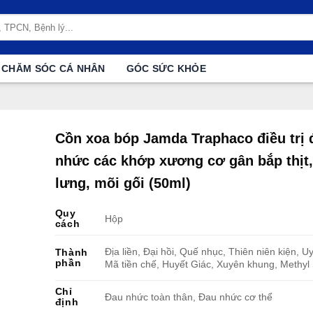
CHĂM SÓC CÁ NHÂN
GÓC SỨC KHỎE
Cồn xoa bóp Jamda Traphaco điều trị 
nhức các khớp xương cơ gân bắp thịt,
lưng, mõi gối (50ml)
Quy
Hộp
cách
Địa liền, Đại hồi, Quế nhục, Thiên niên kiện, Uy 
Thành
phần
Mã tiền chế, Huyết Giác, Xuyên khung, Methyl S
Chỉ
Đau nhức toàn thân, Đau nhức cơ thể
định