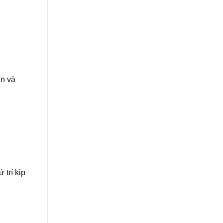
ên và
trí kịp