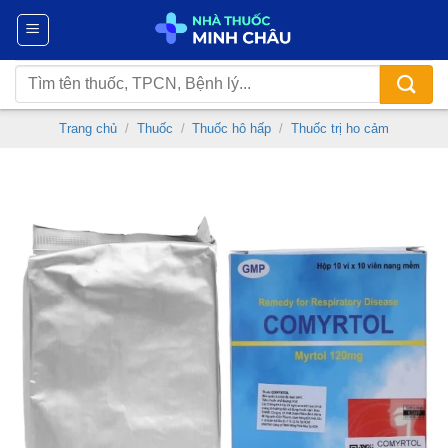
Chuyển
đến
nội
Tìm
dung
kiếm:
Trang chủ
/
Thuốc
/
Thuốc hô hấp
/
Thuốc trị ho cảm