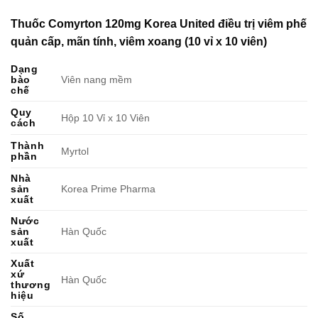
Thuốc Comyrton 120mg Korea United điều trị viêm phế
quản cấp, mãn tính, viêm xoang (10 vỉ x 10 viên)
Dạng
bào
Viên nang mềm
chế
Quy
Hộp 10 Vỉ x 10 Viên
cách
Thành
Myrtol
phần
Nhà
sản
Korea Prime Pharma
xuất
Nước
sản
Hàn Quốc
xuất
Xuất
xứ
Hàn Quốc
thương
hiệu
Số