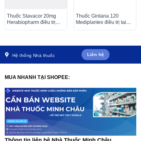
Thuốc Stavacor 20mg
Thuốc Gintana 120
Herabiopharm điều trị
Mediplantex điều trị tai
tăng cholesterol máu (3 vỉ
biến mạch máu não, thiểu
x 10 viên)
năng tuần hoàn não (6 vỉ
x 10 viên)
Liên hệ
Hệ thống Nhà thuốc
MUA NHANH TẠI SHOPEE:
Thông tin liên hệ Nhà Thuốc Minh Châu