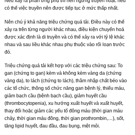
Nếu xảy ra phản ứng phụ thì nên ngừng truyền hoặc nếu
có thể việc truyền nên được tiếp tục ở mức thấp nhất.
Nên chú ý khả năng triệu chứng quá tải. Điều này có thể
xảy ra trên từng người khác nhau, điều kiện chuyển hoá
được xác định là di truyền và có thể xảy ra với tỷ lệ khác
nhau và sau liều khác nhau phụ thuộc vào rối loạn trước
đó.
Triệu chứng quá tải kết hợp với các triệu chứng sau: To
gan (chứng to gan) kèm và không kèm vàng da (chứng
vàng da), to lách (chứng to lách), thâm nhập chất béo vào
các tổ chức, thông số chức năng gan bệnh lý, thiếu máu,
giảm bạch cầu (bệnh bạch cầu), giảm huyết cầu
(thrombocytopenia), xu hướng xuất huyết và xuất huyết,
thay đổi hoặc giảm các yếu tố đông máu (thời gian máu
chảy, thời gian máu đông, thời gian prothrombin,…), sốt,
tăng lipid huyết, đau đầu, đau bụng, mệt mỏi.