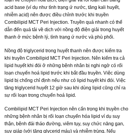
acid base (ví dụ như tình trạng ứ nước, tăng kali huyết,
nhiễm acid) nên được điều chỉnh trước khi truyền
Combilipid MCT Peri Injection. Truyền quá nhanh có thể
dẫn đến quá tải về dịch với nồng độ điện giải trong huyết
thanh ở mức bệnh lý, tình trạng ứ nước và phù phổi.
Nồng độ triglycerid trong huyết thanh nên được kiểm tra
khi truyền Combilipid MCT Peri Injection. Nên kiểm tra cả
lipid huyết khi đói ở những bệnh nhân bị nghi ngờ có rối
loạn chuyển hoá lipid trước khi bắt đầu truyền. Việc dùng
lipid bị chống chỉ định nếu như có lipid huyết khi đói. Việc
tăng triglycerid huyết 12 giờ sau khi dùng lipid cũng chỉ ra
sự rối loạn trong chuyển hoá lipid.
Combilipid MCT Peri Injection nên cẩn trọng khi truyền cho
những bệnh nhân bị rối loạn chuyển hóa lipid ví dụ suy
thận, bệnh đái tháo đường, viêm tụy, suy chức năng gan,
suy giáp (với tăng glycerid máu) và nhiễm trùng. Nếu