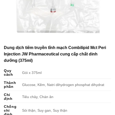
Dung dịch tiêm truyền tĩnh mạch Combilipid Mct Peri
Injection JW Pharmaceutical cung cấp chất dinh
dưỡng (375ml)
Quy
Gói x 375ml
cách
Thành
Glucose, Kẽm, Natri dihydrogen phosphat dihydrat
phần
Chỉ
Tiêu chảy, Chán ăn
định
Chống
chỉ
Sỏi thận, Suy gan, Suy thận
định