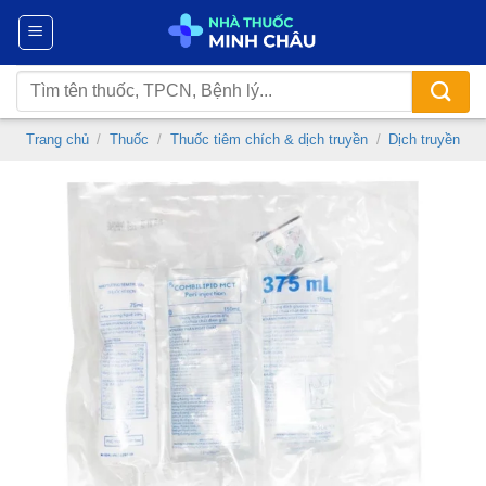
Chuyển
đến
nội
Tìm
dung
kiếm:
Trang chủ
/
Thuốc
/
Thuốc tiêm chích & dịch truyền
/
Dịch truyền