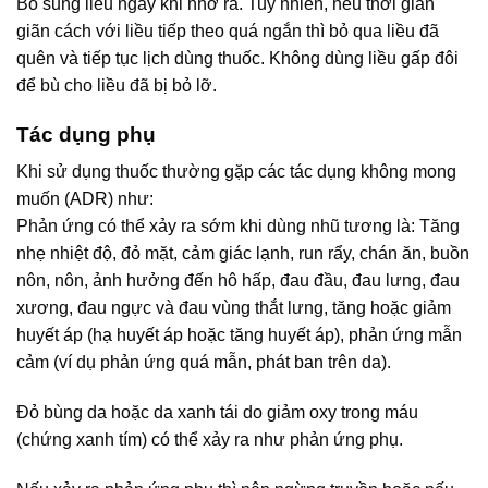
Bổ sung liều ngay khi nhớ ra. Tuy nhiên, nếu thời gian
giãn cách với liều tiếp theo quá ngắn thì bỏ qua liều đã
quên và tiếp tục lịch dùng thuốc. Không dùng liều gấp đôi
để bù cho liều đã bị bỏ lỡ.
Tác dụng phụ
Khi sử dụng thuốc thường gặp các tác dụng không mong
muốn (ADR) như:
Phản ứng có thể xảy ra sớm khi dùng nhũ tương là: Tăng
nhẹ nhiệt độ, đỏ mặt, cảm giác lạnh, run rẩy, chán ăn, buồn
nôn, nôn, ảnh hưởng đến hô hấp, đau đầu, đau lưng, đau
xương, đau ngực và đau vùng thắt lưng, tăng hoặc giảm
huyết áp (hạ huyết áp hoặc tăng huyết áp), phản ứng mẫn
cảm (ví dụ phản ứng quá mẫn, phát ban trên da).
Đỏ bùng da hoặc da xanh tái do giảm oxy trong máu
(chứng xanh tím) có thể xảy ra như phản ứng phụ.