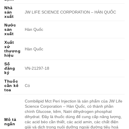
Nhà
sản
JW LIFE SCIENCE CORPORATION – HÀN QUỐC
xuất
Nước
sản
Hàn Quốc
xuất
Xuất
xứ
Hàn Quốc
thương
hiệu
Số
đăng
VN-21297-18
ký
Thuốc
cần kê
Có
toa
Combilipid Mct Peri Injection là sản phẩm của JW Life
Science Corporation – Hàn Quốc, có thành phần
chính Glucose, kẽm, Natri dihydrogen phosphat
dihydrat. Đây là thuốc dùng để cung cấp năng lượng,
Mô tả
các acid béo cần thiết, các acid amin, các chất điện
ngắn
giải và dịch trong nuôi dưỡng ngoài đường tiêu hoá