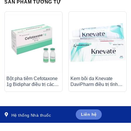
SẢN PHẨM TƯƠNG TỰ
Bột pha tiêm Cefotaxone
Kem bôi da Knevate
1g Bidiphar điều trị các
DaviPharm điều trị tình
bệnh nhiễm khuẩn nặng
trạng ngứa, vẩy nến, da
(10 lọ)
đóng vảy, mẩn đỏ (10g)
Liên hệ
Hệ thống Nhà thuốc