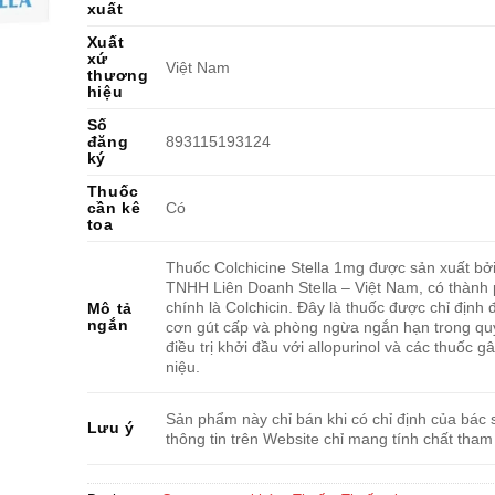
xuất
Xuất
xứ
Việt Nam
thương
hiệu
Số
đăng
893115193124
ký
Thuốc
cần kê
Có
toa
Thuốc Colchicine Stella 1mg được sản xuất bở
TNHH Liên Doanh Stella – Việt Nam, có thành
chính là Colchicin. Đây là thuốc được chỉ định đ
Mô tả
ngắn
cơn gút cấp và phòng ngừa ngắn hạn trong quy
điều trị khởi đầu với allopurinol và các thuốc gâ
niệu.
Sản phẩm này chỉ bán khi có chỉ định của bác s
Lưu ý
thông tin trên Website chỉ mang tính chất tham