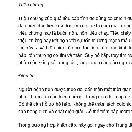
Triệu chứng
Triệu chứng của quá liều cấp tính do dùng colchicin 
dấu hiệu đầu tiên của độc tính có thể là cảm giác nón
triệu chứng này là buồn nôn, nôn, tiêu chảy. Tiêu ch
triệu chứng này kết hợp với sự tổn thương mạch máu c
thể xảy ra và biểu hiện rõ như độc tính trên thần kinh
hấp, tổn thương cơ tim và thận. Suy hô hấp, trụy tim
nhân còn sống sót, rụng tóc , tăng bạch cầu đảo ngược
Điều trị
Người bệnh nên được theo dõi cẩn thận một thời gian s
phát chậm của các triệu chứng. Trong ngộ độc cấp nên 
Có thể cần hỗ trợ hô hấp. Không thể thẩm tách colchic
cân bằng dịch và chất điện giải. Có thể tiêm bắp mor
Trong trường hợp khẩn cấp, hãy gọi ngay cho Trung t