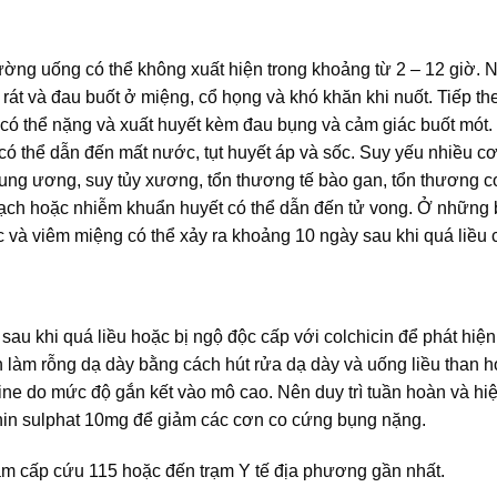
đường uống có thể không xuất hiện trong khoảng từ 2 – 12 giờ.
g rát và đau buốt ở miệng, cổ họng và khó khăn khi nuốt. Tiếp t
ảy có thể nặng và xuất huyết kèm đau bụng và cảm giác buốt mót
ó thể dẫn đến mất nước, tụt huyết áp và sốc. Suy yếu nhiều c
 trung ương, suy tủy xương, tổn thương tế bào gan, tổn thương c
 mạch hoặc nhiễm khuẩn huyết có thể dẫn đến tử vong. Ở những
 và viêm miệng có thể xảy ra khoảng 10 ngày sau khi quá liều c
au khi quá liều hoặc bị ngộ độc cấp với colchicin để phát hiện
làm rỗng dạ dày bằng cách hút rửa dạ dày và uống liều than ho
ine do mức độ gắn kết vào mô cao. Nên duy trì tuần hoàn và hi
phin sulphat 10mg để giảm các cơn co cứng bụng nặng.
âm cấp cứu 115 hoặc đến trạm Y tế địa phương gần nhất.