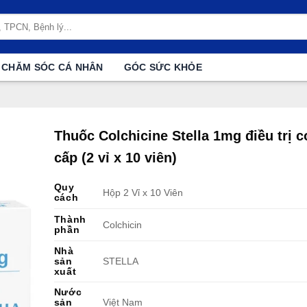
CHĂM SÓC CÁ NHÂN
GÓC SỨC KHỎE
Thuốc Colchicine Stella 1mg điều trị c
cấp (2 vỉ x 10 viên)
Quy
Hộp 2 Vỉ x 10 Viên
cách
Thành
Colchicin
phần
Nhà
sản
STELLA
xuất
Nước
sản
Việt Nam