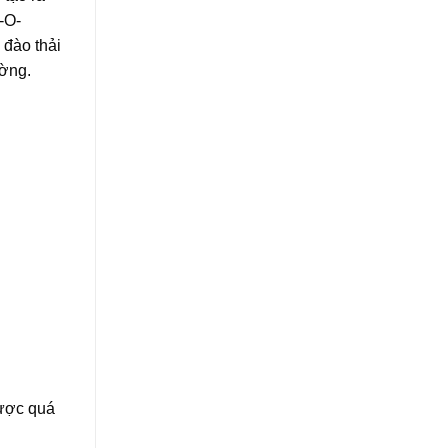
-O-
 đào thải
ường.
được quá