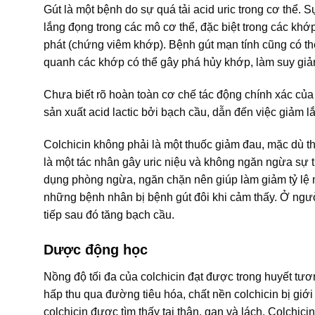
Gút là một bệnh do sự quá tải acid uric trong cơ thể. S
lắng đọng trong các mô cơ thể, đặc biệt trong các khớp
phát (chứng viêm khớp). Bệnh gút mạn tính cũng có th
quanh các khớp có thể gây phá hủy khớp, làm suy giả
Chưa biết rõ hoàn toàn cơ chế tác động chính xác của 
sản xuất acid lactic bởi bạch cầu, dẫn đến việc giảm 
Colchicin không phải là một thuốc giảm đau, mặc dù t
là một tác nhân gây uric niệu và không ngăn ngừa sự t
dụng phòng ngừa, ngăn chặn nên giúp làm giảm tỷ lệ 
những bệnh nhân bị bệnh gút đôi khi cảm thấy. Ở ngườ
tiếp sau đó tăng bạch cầu.
Dược động học
Nồng độ tối đa của colchicin đạt được trong huyết tư
hấp thu qua đường tiêu hóa, chất nền colchicin bị giớ
colchicin được tìm thấy tại thận, gan và lách. Colch