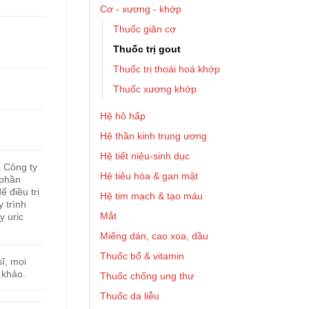
Cơ - xương - khớp
Thuốc giãn cơ
Thuốc trị gout
Thuốc trị thoái hoá khớp
Thuốc xương khớp
Hệ hô hấp
Hệ thần kinh trung ương
Hệ tiết niệu-sinh dục
i Công ty
Hệ tiêu hóa & gan mật
 phần
ể điều trị
Hệ tim mạch & tạo máu
 trình
Mắt
y uric
Miếng dán, cao xoa, dầu
Thuốc bổ & vitamin
ĩ, mọi
 khảo.
Thuốc chống ung thư
Thuốc da liễu