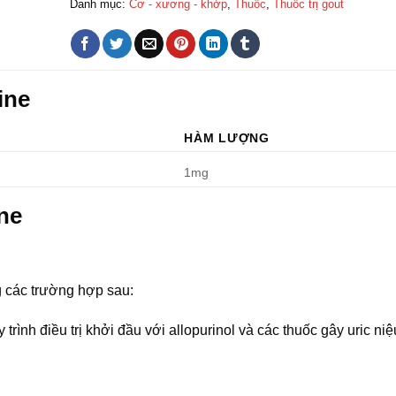
Danh mục:
Cơ - xương - khớp
,
Thuốc
,
Thuốc trị gout
ine
HÀM LƯỢNG
1mg
ne
g các trường hợp sau:
rình điều trị khởi đầu với allopurinol và các thuốc gây uric niệ