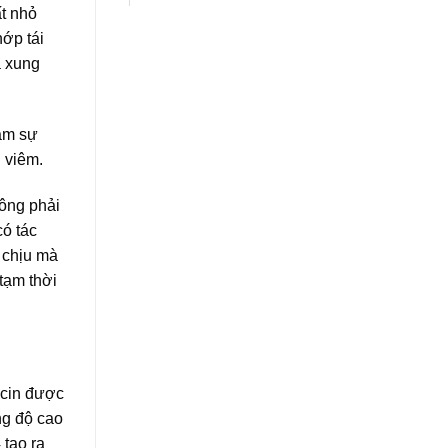
ất nhỏ
hớp tái
à xung
iảm sự
 viêm.
hông phải
có tác
 chịu mà
tạm thời
icin được
ng độ cao
 tạo ra