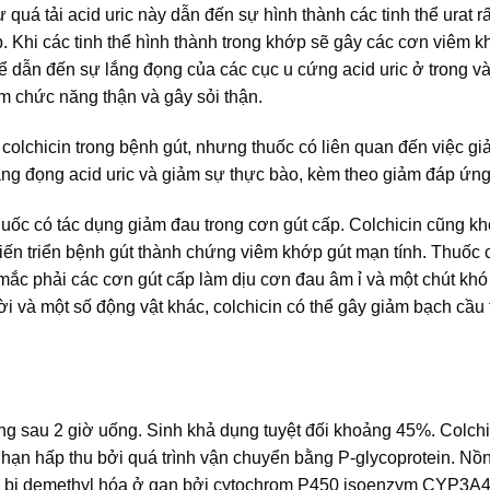
ự quá tải acid uric này dẫn đến sự hình thành các tinh thể urat r
. Khi các tinh thể hình thành trong khớp sẽ gây các cơn viêm k
ể dẫn đến sự lắng đọng của các cục u cứng acid uric ở trong v
m chức năng thận và gây sỏi thận.
colchicin trong bệnh gút, nhưng thuốc có liên quan đến việc g
lắng đọng acid uric và giảm sự thực bào, kèm theo giảm đáp ứng
huốc có tác dụng giảm đau trong cơn gút cấp. Colchicin cũng k
iến triển bệnh gút thành chứng viêm khớp gút mạn tính. Thuốc 
mắc phải các cơn gút cấp làm dịu cơn đau âm ỉ và một chút khó
i và một số động vật khác, colchicin có thể gây giảm bạch cầu 
ơng sau 2 giờ uống. Sinh khả dụng tuyệt đối khoảng 45%. Colch
i hạn hấp thu bởi quá trình vận chuyển bằng P-glycoprotein. Nồ
icin bị demethyl hóa ở gan bởi cytochrom P450 isoenzym CYP3A4