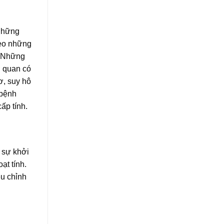
 Những
heo những
. Những
ơ quan có
ơ, suy hô
 bệnh
ấp tính.
 sự khởi
ạt tính.
ệu chỉnh