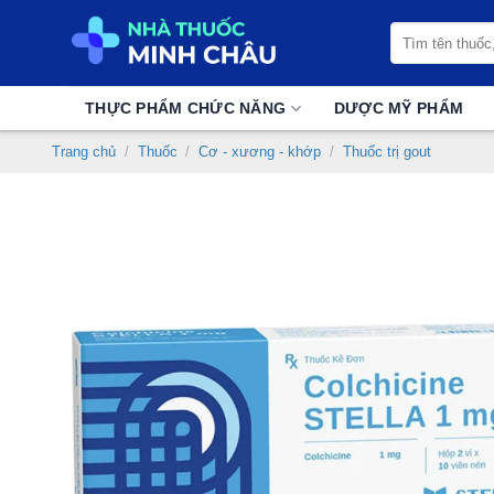
Chuyển
Tìm
đến
kiếm:
nội
dung
THỰC PHẨM CHỨC NĂNG
DƯỢC MỸ PHẨM
Trang chủ
/
Thuốc
/
Cơ - xương - khớp
/
Thuốc trị gout