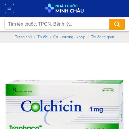
Chuyển
đến
nội
Tìm
dung
kiếm:
Trang chủ
/
Thuốc
/
Cơ - xương - khớp
/
Thuốc trị gout