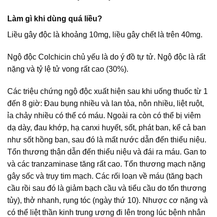
Làm gì khi dùng quá liều?
Liều gây độc là khoảng 10mg, liều gây chết là trên 40mg.
Ngộ độc Colchicin chủ yếu là do ý đồ tự tử. Ngộ độc là rất
nặng và tỷ lệ tử vong rất cao (30%).
Các triệu chứng ngộ độc xuất hiện sau khi uống thuốc từ 1
đến 8 giờ: Đau bụng nhiều và lan tỏa, nôn nhiều, liệt ruột,
ỉa chảy nhiều có thể có máu. Ngoài ra còn có thể bị viêm
dạ dày, đau khớp, hạ canxi huyết, sốt, phát ban, kể cả ban
như sốt hồng ban, sau đó là mất nước dẫn đến thiểu niệu.
Tổn thương thận dẫn đến thiểu niệu và đái ra máu. Gan to
và các tranzaminase tăng rất cao. Tổn thương mạch nặng
gây sốc và trụy tim mạch. Các rối loạn về máu (tăng bạch
cầu rồi sau đó là giảm bạch cầu và tiểu cầu do tổn thương
tủy), thở nhanh, rụng tóc (ngày thứ 10). Nhược cơ nặng và
có thể liệt thần kinh trung ương đi lên trong lúc bệnh nhân