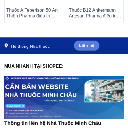
Thuốc A.Teperison 50 An
Thuốc B12 Ankermann
Thiên Pharma điều trị
Artesan Pharma điều trị
thoái hóa cột sống cổ,
các bệnh thiếu máu, đau
bệnh mạch máu não (3 vỉ
dây thần kinh (2 vỉ x 25
x 10 viên)
viên)
Liên hệ
Hệ thống Nhà thuốc
MUA NHANH TẠI SHOPEE:
Thông tin liên hệ Nhà Thuốc Minh Châu