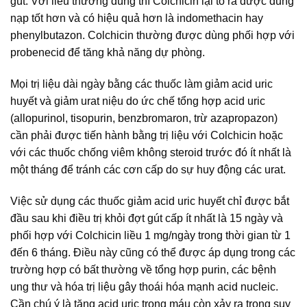
gút: Với liều thường dùng thì Colchicin lại tỏ ra được dung
nạp tốt hơn và có hiệu quả hơn là indomethacin hay
phenylbutazon. Colchicin thường được dùng phối hợp với
probenecid để tăng khả năng dự phòng.
Mọi trị liệu dài ngày bằng các thuốc làm giảm acid uric
huyết và giảm urat niệu do ức chế tổng hợp acid uric
(allopurinol, tisopurin, benzbromaron, trừ azapropazon)
cần phải được tiến hành bằng trị liệu với Colchicin hoặc
với các thuốc chống viêm không steroid trước đó ít nhất là
một tháng để tránh các cơn cấp do sự huy động các urat.
Việc sử dụng các thuốc giảm acid uric huyết chỉ được bắt
đầu sau khi điều trị khỏi đợt gút cấp ít nhất là 15 ngày và
phối hợp với Colchicin liều 1 mg/ngày trong thời gian từ 1
đến 6 tháng. Điều này cũng có thể được áp dụng trong các
trường hợp có bất thường về tổng hợp purin, các bệnh
ung thư và hóa trị liệu gây thoái hóa mạnh acid nucleic.
Cần chú ý là tăng acid uric trong máu còn xảy ra trong suy