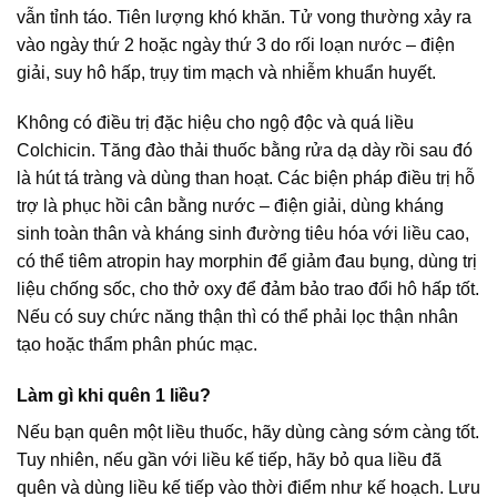
vẫn tỉnh táo. Tiên lượng khó khăn. Tử vong thường xảy ra
vào ngày thứ 2 hoặc ngày thứ 3 do rối loạn nước – điện
giải, suy hô hấp, trụy tim mạch và nhiễm khuẩn huyết.
Không có điều trị đặc hiệu cho ngộ độc và quá liều
Colchicin. Tăng đào thải thuốc bằng rửa dạ dày rồi sau đó
là hút tá tràng và dùng than hoạt. Các biện pháp điều trị hỗ
trợ là phục hồi cân bằng nước – điện giải, dùng kháng
sinh toàn thân và kháng sinh đường tiêu hóa với liều cao,
có thể tiêm atropin hay morphin để giảm đau bụng, dùng trị
liệu chống sốc, cho thở oxy để đảm bảo trao đổi hô hấp tốt.
Nếu có suy chức năng thận thì có thể phải lọc thận nhân
tạo hoặc thẩm phân phúc mạc.
Làm gì khi quên 1 liều?
Nếu bạn quên một liều thuốc, hãy dùng càng sớm càng tốt.
Tuy nhiên, nếu gần với liều kế tiếp, hãy bỏ qua liều đã
quên và dùng liều kế tiếp vào thời điểm như kế hoạch. Lưu