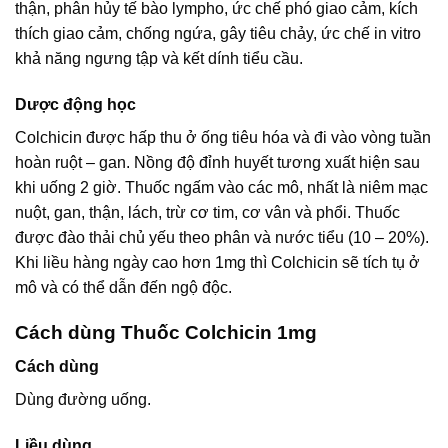
thận, phân hủy tế bào lympho, ức chế phó giao cảm, kích
thích giao cảm, chống ngứa, gây tiêu chảy, ức chế in vitro
khả năng ngưng tập và kết dính tiểu cầu.
Dược động học
Colchicin được hấp thu ở ống tiêu hóa và đi vào vòng tuần
hoàn ruột – gan. Nồng độ đỉnh huyết tương xuất hiện sau
khi uống 2 giờ. Thuốc ngấm vào các mô, nhất là niêm mạc
nuột, gan, thận, lách, trừ cơ tim, cơ vân và phổi. Thuốc
được đào thải chủ yếu theo phân và nước tiểu (10 – 20%).
Khi liều hàng ngày cao hơn 1mg thì Colchicin sẽ tích tụ ở
mô và có thể dẫn đến ngộ độc.
Cách dùng Thuốc Colchicin 1mg
Cách dùng
Dùng đường uống.
Liều dùng