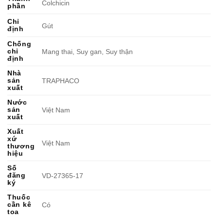
Colchicin
phần
Chỉ
Gút
định
Chống
chỉ
Mang thai, Suy gan, Suy thận
định
Nhà
sản
TRAPHACO
xuất
Nước
sản
Việt Nam
xuất
Xuất
xứ
Việt Nam
thương
hiệu
Số
đăng
VD-27365-17
ký
Thuốc
cần kê
Có
toa