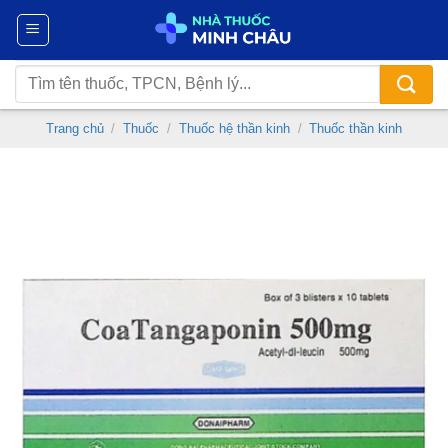
Chuyển
đến
nội
Tìm
dung
kiếm:
Trang chủ
/
Thuốc
/
Thuốc hệ thần kinh
/
Thuốc thần kinh