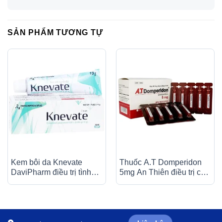
SẢN PHẨM TƯƠNG TỰ
Kem bôi da Knevate
Thuốc A.T Domperidon
DaviPharm điều trị tình
5mg An Thiên điều trị các
trạng ngứa, vẩy nến, da
trường hợp buồn nôn và
đóng vảy, mẩn đỏ (10g)
nôn (30 ống)