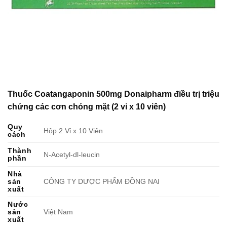
Thuốc Coatangaponin 500mg Donaipharm điều trị triệu
chứng các cơn chóng mặt (2 vỉ x 10 viên)
Quy
Hộp 2 Vỉ x 10 Viên
cách
Thành
N-Acetyl-dl-leucin
phần
Nhà
sản
CÔNG TY DƯỢC PHẨM ĐỒNG NAI
xuất
Nước
sản
Việt Nam
xuất