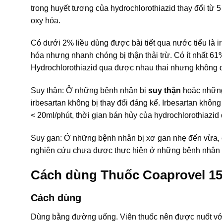
trong huyết tương của hydrochlorothiazid thay đổi từ 
oxy hóa.
Có dưới 2% liều dùng được bài tiết qua nước tiểu là 
hóa nhưng nhanh chóng bị thận thải trừ. Có ít nhất 61
Hydrochlorothiazid qua được nhau thai nhưng không 
Suy thận: Ở những bệnh nhân bị
suy thận
hoặc những
irbesartan không bị thay đổi đáng kể. Irbesartan không
< 20ml/phút, thời gian bán hủy của hydrochlorothiazid
Suy gan: Ở những bệnh nhân bị xơ gan nhẹ đến vừa, c
nghiên cứu chưa được thực hiện ở những bệnh nhân 
Cách dùng Thuốc Coaprovel 1
Cách dùng
Dùng bằng đường uống. Viên thuốc nên được nuốt với 