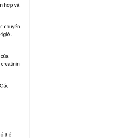
ên hợp và
ợc chuyển
24giờ.
 của
creatinin
 Các
ó thể