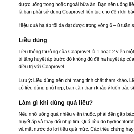
được uống trong hoặc ngoài bữa ăn. Bạn nên uống liề
là bạn phải sử dụng Coaprovel liên tục cho đến khi b
Hiệu quả hạ áp tối đa đạt được trong vòng 6 – 8 tuần sa
Liều dùng
Liều thông thường của Coaprovel là 1 hoặc 2 viên mộ
trị tăng huyết áp trước đó không đủ để hạ huyết áp củ
điều trị với Coaprovel.
Lưu ý: Liều dùng trên chỉ mang tính chất tham khảo. L
có liều dùng phù hợp, bạn cần tham khảo ý kiến bác sĩ
Làm gì khi dùng quá liều?
Nếu nhỡ uống quá nhiều viên thuốc, phải đến gặp bác s
huyết áp và thay đổi nhịp tim. Quá liều do hydrochloro
và mất nước do lợi tiểu quá mức. Các triệu chứng ha