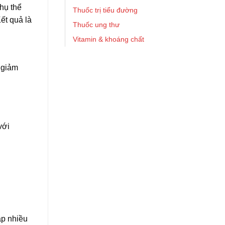
thụ thể
Thuốc trị tiểu đường
ết quả là
Thuốc ung thư
Vitamin & khoáng chất
m giảm
với
áp nhiều