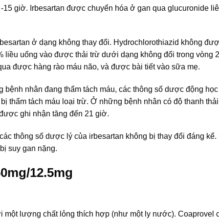
5 -15 giờ. Irbesartan được chuyển hóa ở gan qua glucuronide li
irbesartan ở dạng không thay đổi. Hydrochlorothiazid không đư
% liều uống vào được thải trừ dưới dạng không đổi trong vòng 
qua được hàng rào máu não, và được bài tiết vào sữa mẹ.
 bệnh nhân đang thẩm tách máu, các thông số dược động học
 bị thẩm tách máu loại trừ. Ở những bệnh nhân có độ thanh thải 
 được ghi nhận tăng đến 21 giờ.
ác thông số dược lý của irbesartan không bị thay đổi đáng kể.
bị suy gan nặng.
50mg/12.5mg
một lượng chất lỏng thích hợp (như một ly nước). Coaprovel c