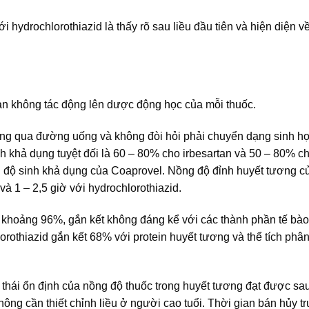
i hydrochlorothiazid là thấy rõ sau liều đầu tiên và hiện diện v
tan không tác động lên dược động học của mỗi thuốc.
động qua đường uống và không đòi hỏi phải chuyển dạng sinh h
h khả dụng tuyệt đối là 60 – 80% cho irbesartan và 50 – 80% c
 độ sinh khả dụng của Coaprovel. Nồng độ đỉnh huyết tương c
và 1 – 2,5 giờ với hydrochlorothiazid.
là khoảng 96%, gắn kết không đáng kể với các thành phần tế bà
hlorothiazid gắn kết 68% với protein huyết tương và thể tích phâ
g thái ổn định của nồng độ thuốc trong huyết tương đạt được sa
hông cần thiết chỉnh liều ở người cao tuổi. Thời gian bán hủy t