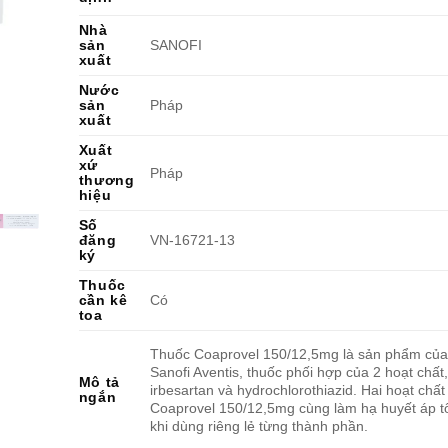
Nhà
sản
SANOFI
xuất
Nước
sản
Pháp
xuất
Xuất
xứ
Pháp
thương
hiệu
Số
đăng
VN-16721-13
ký
Thuốc
cần kê
Có
toa
Thuốc Coaprovel 150/12,5mg là sản phẩm của
Sanofi Aventis, thuốc phối hợp của 2 hoạt chất,
Mô tả
irbesartan và hydrochlorothiazid. Hai hoạt chất
ngắn
Coaprovel 150/12,5mg cùng làm hạ huyết áp tố
khi dùng riêng lẻ từng thành phần.