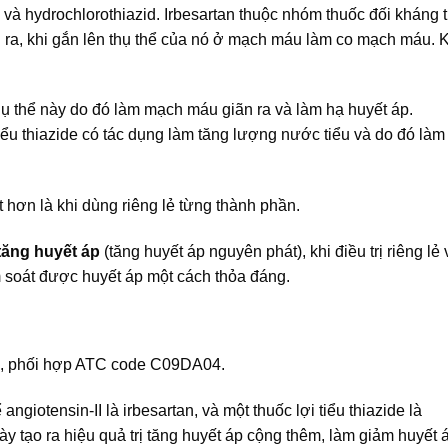
n
và hydrochlorothiazid. Irbesartan thuộc nhóm thuốc đối kháng 
inh ra, khi gắn lên thụ thể của nó ở mạch máu làm co mạch máu. K
thụ thể này do đó làm mạch máu giãn ra và làm hạ huyết áp.
tiểu thiazide có tác dụng làm tăng lượng nước tiểu và do đó là
 hơn là khi dùng riêng lẻ từng thành phần.
tăng huyết áp
(tăng huyết áp nguyên phát), khi điều trị riêng lẻ 
m soát được huyết áp một cách thỏa đáng.
 II, phối hợp ATC code C09DA04.
ngiotensin-II là irbesartan, và một thuốc lợi tiểu thiazide là
y tạo ra hiệu quả trị tăng huyết áp cộng thêm, làm giảm huyết 