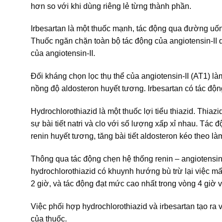
hơn so với khi dùng riêng lẻ từng thành phần.
Irbesartan là một thuốc mạnh, tác động qua đường uống
Thuốc ngăn chặn toàn bộ tác động của angiotensin-II 
của angiotensin-II.
Đối kháng chọn lọc thụ thể của angiotensin-II (AT­1) l
nồng độ aldosteron huyết tương. Irbesartan có tác độ
Hydrochlorothiazid là một thuốc lợi tiểu thiazid. Thiazid
sự bài tiết natri và clo với số lượng xấp xỉ nhau. Tác 
renin huyết tương, tăng bài tiết aldosteron kéo theo là
Thông qua tác động chẹn hệ thống renin – angiotensin 
hydrochlorothiazid có khuynh hướng bù trừ lại việc mất
2 giờ, và tác động đạt mức cao nhất trong vòng 4 giờ v
Việc phối hợp hydrochlorothiazid và irbesartan tạo ra 
của thuốc.