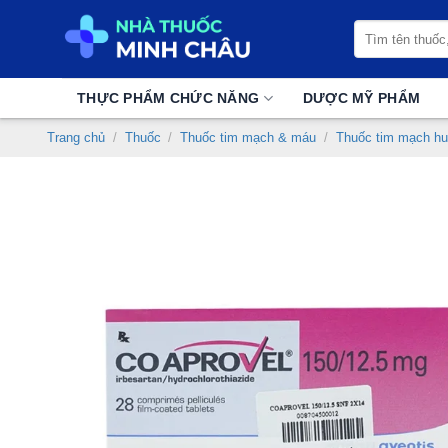
Chuyển
Tìm
đến
kiếm:
nội
dung
THỰC PHẨM CHỨC NĂNG
DƯỢC MỸ PHẨM
Trang chủ
/
Thuốc
/
Thuốc tim mạch & máu
/
Thuốc tim mạch hu