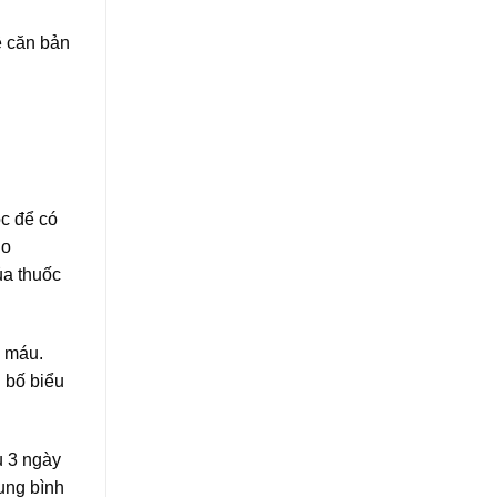
ề căn bản
ọc để có
ho
ủa thuốc
o máu.
n bố biểu
u 3 ngày
rung bình