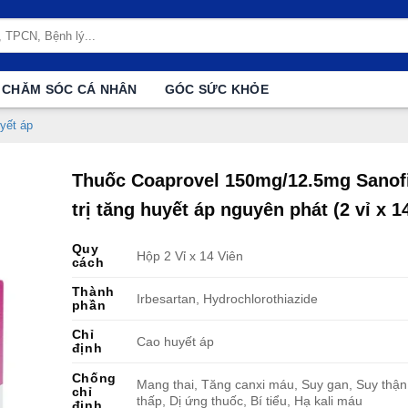
CHĂM SÓC CÁ NHÂN
GÓC SỨC KHỎE
yết áp
Thuốc Coaprovel 150mg/12.5mg Sanofi
trị tăng huyết áp nguyên phát (2 vỉ x 1
Quy
Hộp 2 Vỉ x 14 Viên
cách
Thành
Irbesartan, Hydrochlorothiazide
phần
Chỉ
Cao huyết áp
định
Chống
Mang thai, Tăng canxi máu, Suy gan, Suy thận
chỉ
thấp, Dị ứng thuốc, Bí tiểu, Hạ kali máu
định