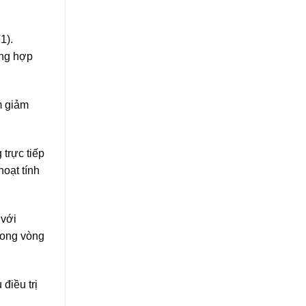
1).
ổng hợp
m giảm
 trực tiếp
hoạt tính
 với
trong vòng
điều trị