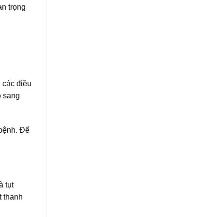
an trọng
 các điều
ó sang
 bệnh. Để
 tụt
t thanh