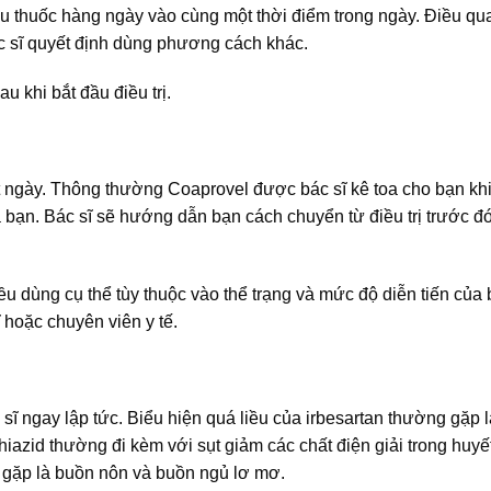
u thuốc hàng ngày vào cùng một thời điểm trong ngày. Điều qu
ác sĩ quyết định dùng phương cách khác.
u khi bắt đầu điều trị.
t ngày. Thông thường Coaprovel được bác sĩ kê toa cho bạn khi
a bạn. Bác sĩ sẽ hướng dẫn bạn cách chuyển từ điều trị trước đ
iều dùng cụ thể tùy thuộc vào thể trạng và mức độ diễn tiến của
 hoặc chuyên viên y tế.
ĩ ngay lập tức. Biểu hiện quá liều của irbesartan thường gặp là
thiazid thường đi kèm với sụt giảm các chất điện giải trong huyế
y gặp là buồn nôn và buồn ngủ lơ mơ.