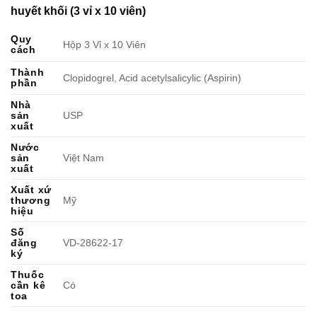
huyết khối (3 vỉ x 10 viên)
Quy
Hộp 3 Vỉ x 10 Viên
cách
Thành
Clopidogrel, Acid acetylsalicylic (Aspirin)
phần
Nhà
sản
USP
xuất
Nước
sản
Việt Nam
xuất
Xuất xứ
thương
Mỹ
hiệu
Số
đăng
VD-28622-17
ký
Thuốc
cần kê
Có
toa