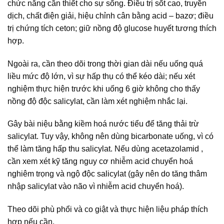
chức năng cần thiết cho sự sống. Điều trị sốt cao, truyền
dịch, chất điện giải, hiệu chỉnh cân bằng acid – bazơ; điều
trị chứng tích ceton; giữ nồng độ glucose huyết tương thích
hợp.
Ngoài ra, cần theo dõi trong thời gian dài nếu uống quá
liều mức độ lớn, vì sự hấp thụ có thể kéo dài; nếu xét
nghiệm thực hiện trước khi uống 6 giờ không cho thấy
nồng độ độc salicylat, cần làm xét nghiệm nhắc lại.
Gây bài niệu bằng kiềm hoá nước tiểu để tăng thải trừ
salicylat. Tuy vậy, không nên dùng bicarbonate uống, vì có
thể làm tăng hấp thu salicylat. Nếu dùng acetazolamid ,
cần xem xét kỹ tăng nguy cơ nhiễm acid chuyển hoá
nghiêm trọng và ngộ độc salicylat (gây nên do tăng thâm
nhập salicylat vào não vì nhiễm acid chuyển hoá).
Theo dõi phù phổi và co giật và thực hiện liệu pháp thích
hợp nếu cần.