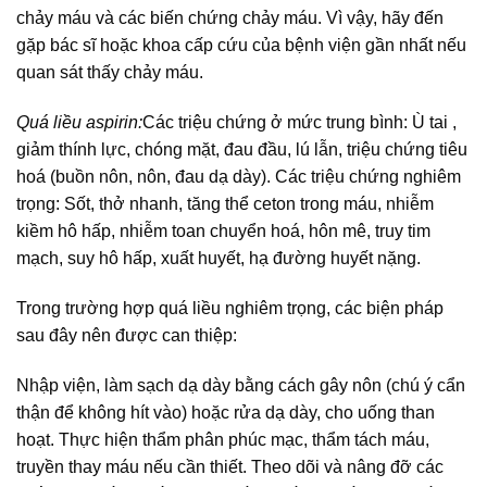
chảy máu và các biến chứng chảy máu. Vì vậy, hãy đến
gặp bác sĩ hoặc khoa cấp cứu của bệnh viện gần nhất nếu
quan sát thấy chảy máu.
Quá liều aspirin:
Các triệu chứng ở mức trung bình: Ù tai ,
giảm thính lực, chóng mặt, đau đầu, lú lẫn, triệu chứng tiêu
hoá (buồn nôn, nôn, đau dạ dày). Các triệu chứng nghiêm
trọng: Sốt, thở nhanh, tăng thể ceton trong máu, nhiễm
kiềm hô hấp, nhiễm toan chuyển hoá, hôn mê, truy tim
mạch, suy hô hấp, xuất huyết, hạ đường huyết nặng.
Trong trường hợp quá liều nghiêm trọng, các biện pháp
sau đây nên được can thiệp:
Nhập viện, làm sạch dạ dày bằng cách gây nôn (chú ý cẩn
thận để không hít vào) hoặc rửa dạ dày, cho uống than
hoạt. Thực hiện thẩm phân phúc mạc, thẩm tách máu,
truyền thay máu nếu cần thiết. Theo dõi và nâng đỡ các