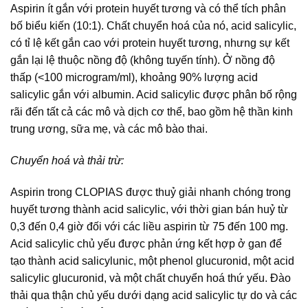
Aspirin ít gắn với protein huyết tương và có thể tích phân
bố biểu kiến (10:1). Chất chuyển hoá của nó, acid salicylic,
có tỉ lệ kết gắn cao với protein huyết tương, nhưng sự kết
gắn lại lệ thuộc nồng độ (không tuyến tính). Ở nồng độ
thấp (<100 microgram/ml), khoảng 90% lượng acid
salicylic gắn với albumin. Acid salicylic được phân bố rộng
rãi đến tất cả các mô và dịch cơ thể, bao gồm hệ thần kinh
trung ương, sữa mẹ, và các mô bào thai.
Chuyển hoá và thải trừ:
Aspirin trong CLOPIAS được thuỷ giải nhanh chóng trong
huyết tương thành acid salicylic, với thời gian bán huỷ từ
0,3 đến 0,4 giờ đối với các liều aspirin từ 75 đến 100 mg.
Acid salicylic chủ yếu được phản ứng kết hợp ở gan để
tạo thành acid salicylunic, một phenol glucuronid, một acid
salicylic glucuronid, và một chất chuyển hoá thứ yếu. Đào
thải qua thận chủ yếu dưới dạng acid salicylic tự do và các