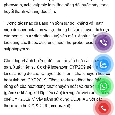
phenytoin, acid valproic làm tăng nồng độ thuốc này trong
huyết thanh và tăng độc tính.
Tương tác khác của aspirin gồm sự đối kháng với natri
niệu do spironolacton và sự phong bế vận chuyển tích cực
của penicillin từ dịch não – tuỷ vào máu. Aspirin làm giảm
tác dụng các thuốc acid uric niệu như probenecid và
sulphinpyrazol.
Clopidogrel ảnh hưởng đến sự chuyển hoá các enzym ở
gan. Xuất hiện sự ức chế isoenzym CYP2C9 trên in vitro
tại các nồng độ cao. Chuyển đổi thành chất chuyển hoá có
hoạt tính bởi CYP2C19. Tiềm lực dược động học (giảm
nồng độ của hoạt động chất chuyển hoá) và dược lực học
(giảm sự kháng kết tập tiểu cầu) tương tác với các chất ức
chế CYP2C19, vì vậy tránh sử dụng CLOPIAS với các
thuốc ức chế CYP2C19 (omeprazol).