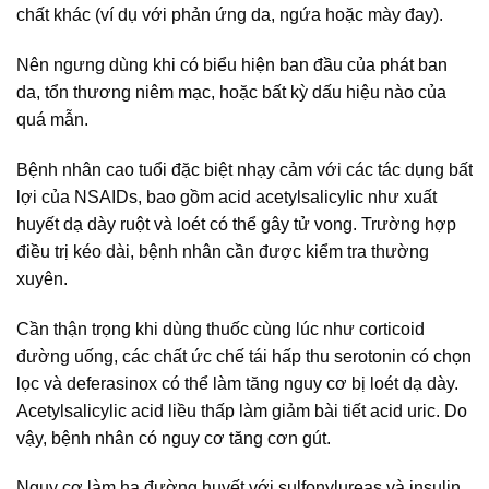
chất khác (ví dụ với phản ứng da, ngứa hoặc mày đay).
Nên ngưng dùng khi có biểu hiện ban đầu của phát ban
da, tổn thương niêm mạc, hoặc bất kỳ dấu hiệu nào của
quá mẫn.
Bệnh nhân cao tuổi đặc biệt nhạy cảm với các tác dụng bất
lợi của NSAIDs, bao gồm acid acetylsalicylic như xuất
huyết dạ dày ruột và loét có thể gây tử vong. Trường hợp
điều trị kéo dài, bệnh nhân cần được kiểm tra thường
xuyên.
Cần thận trọng khi dùng thuốc cùng lúc như corticoid
đường uống, các chất ức chế tái hấp thu serotonin có chọn
lọc và deferasinox có thể làm tăng nguy cơ bị loét dạ dày.
Acetylsalicylic acid liều thấp làm giảm bài tiết acid uric. Do
vậy, bệnh nhân có nguy cơ tăng cơn gút.
Nguy cơ làm hạ đường huyết với sulfonylureas và insulin