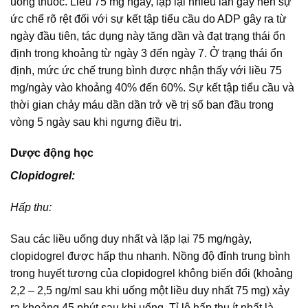
uống thuốc. Liều 75 mg ngày, lặp lại nhiều lần gây nên sự
ức chế rõ rệt đối với sự kết tập tiểu cầu do ADP gây ra từ
ngày đầu tiên, tác dụng này tăng dần và đạt trạng thái ổn
định trong khoảng từ ngày 3 đến ngày 7. Ở trạng thái ổn
định, mức ức chế trung bình được nhận thấy với liều 75
mg/ngày vào khoảng 40% đến 60%. Sự kết tập tiểu cầu và
thời gian chảy máu dần dần trở về trị số ban đầu trong
vòng 5 ngày sau khi ngưng điều trị.
Dược động học
Clopidogrel:
Hấp thu:
Sau các liều uống duy nhất và lặp lại 75 mg/ngày,
clopidogrel được hấp thu nhanh. Nồng độ đỉnh trung bình
trong huyết tương của clopidogrel không biến đổi (khoảng
2,2 – 2,5 ng/ml sau khi uống một liều duy nhất 75 mg) xảy
ra khoảng 45 phút sau khi uống. Tỉ lệ hấp thu ít nhất là