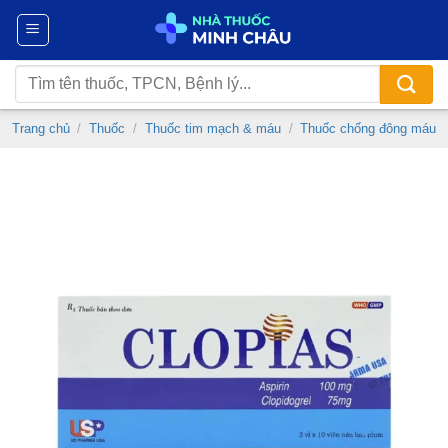
Chuyển
đến
nội
Tìm
dung
kiếm:
Trang chủ
/
Thuốc
/
Thuốc tim mạch & máu
/
Thuốc chống đông máu