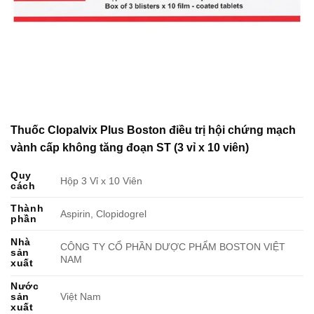
Thuốc Clopalvix Plus Boston điều trị hội chứng mạch
vành cấp không tăng đoạn ST (3 vỉ x 10 viên)
Quy
Hộp 3 Vỉ x 10 Viên
cách
Thành
Aspirin, Clopidogrel
phần
Nhà
CÔNG TY CỔ PHẦN DƯỢC PHẨM BOSTON VIỆT
sản
NAM
xuất
Nước
sản
Việt Nam
xuất