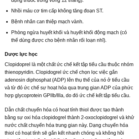
dụng thuốc trong vòng 12 tháng).
Nhồi máu cơ tim cấp không tăng đoạn ST.
Bệnh nhân can thiệp mạch vành.
Phòng ngừa huyết khối và huyết khối động mạch (có
thể dùng được cho bệnh nhân rối loạn nhĩ).
Dược lực học
Clopidoprel là một chất ức chế kết tập tiểu cầu thuộc nhóm
thienopyridin. Clopidogrel ức chế chọn lọc việc gắn
adenosin diphosphat (ADP) lên thụ thể của nó ở tiểu cầu
và từ đó ức chế sự hoạt hóa qua trung gian ADP của phức
hợp glycoprotein GPIIb/IIIa, do đó ức chế kết tập tiểu cầu.
Dẫn chất chuyển hóa có hoạt tính thiol được tạo thành
bằng sự oxi hóa clopidogrel thành 2-oxoclopidogrel và khử
nước chất chuyển hóa trung gian này. Dạng chuyển hóa
thiol có hoạt tính sẽ gắn kết nhanh chóng và không hồi