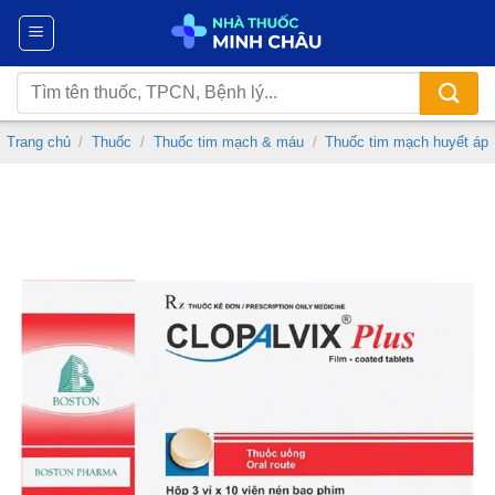
Chuyển
đến
nội
Tìm
dung
kiếm:
Trang chủ
/
Thuốc
/
Thuốc tim mạch & máu
/
Thuốc tim mạch huyết áp