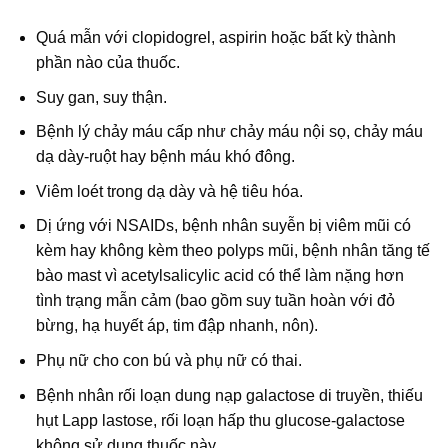
Quá mẫn với clopidogrel, aspirin hoặc bất kỳ thành
phần nào của thuốc.
Suy gan, suy thận.
Bệnh lý chảy máu cấp như chảy máu nội sọ, chảy máu
dạ dày-ruột hay bệnh máu khó đông.
Viêm loét trong dạ dày và hệ tiêu hóa.
Dị ứng với NSAIDs, bệnh nhân suyễn bị viêm mũi có
kèm hay không kèm theo polyps mũi, bệnh nhân tăng tế
bào mast vì acetylsalicylic acid có thể làm nặng hơn
tình trạng mẫn cảm (bao gồm suy tuần hoàn với đỏ
bừng, hạ huyết áp, tim đập nhanh, nôn).
Phụ nữ cho con bú và phụ nữ có thai.
Bệnh nhân rối loạn dung nạp galactose di truyền, thiếu
hụt Lapp lastose, rối loạn hấp thu glucose-galactose
không sử dụng thuốc này.