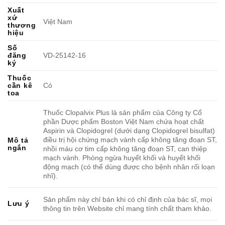
Xuất
xứ
Việt Nam
thương
hiệu
Số
đăng
VD-25142-16
ký
Thuốc
cần kê
Có
toa
Thuốc Clopalvix Plus là sản phẩm của Công ty Cổ
phần Dược phẩm Boston Việt Nam chứa hoạt chất
Aspirin và Clopidogrel (dưới dạng Clopidogrel bisulfat)
điều trị hội chứng mạch vành cấp không tăng đoạn ST,
Mô tả
ngắn
nhồi máu cơ tim cấp không tăng đoạn ST, can thiệp
mạch vành. Phòng ngừa huyết khối và huyết khối
động mạch (có thể dùng được cho bệnh nhân rối loạn
nhĩ).
Sản phẩm này chỉ bán khi có chỉ định của bác sĩ, mọi
Lưu ý
thông tin trên Website chỉ mang tính chất tham khảo.