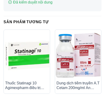
Đã kiểm duyệt nội dung
SẢN PHẨM TƯƠNG TỰ
Thuốc Statinagi 10
Dung dịch tiêm truyền A.T
Agimexpharm điều trị
Cetam 200mg/ml An
tăng cholesterol máu,
Thiên điều trị triệu chứng
giảm nguy cơ nhồi máu
của hội chứng tâm thần
cơ tim (6 vỉ x 10 viên)
(60ml)