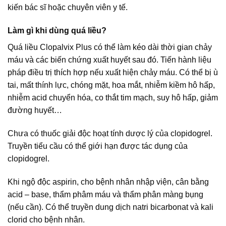
kiến bác sĩ hoặc chuyên viên y tế.
Làm gì khi dùng quá liều?
Quá liều Clopalvix Plus có thể làm kéo dài thời gian chảy
máu và các biến chứng xuất huyết sau đó. Tiến hành liệu
pháp điều trị thích hợp nếu xuất hiện chảy máu. Có thể bị ù
tai, mất thính lực, chóng mặt, hoa mắt, nhiễm kiềm hô hấp,
nhiễm acid chuyển hóa, co thắt tim mạch, suy hô hấp, giảm
đường huyết…
Chưa có thuốc giải độc hoạt tính dược lý của clopidogrel.
Truyền tiểu cầu có thể giới hạn được tác dụng của
clopidogrel.
Khi ngộ độc aspirin, cho bệnh nhân nhập viện, cân bằng
acid – base, thẩm phâm máu và thẩm phân màng bụng
(nếu cần). Có thể truyền dung dịch natri bicarbonat và kali
clorid cho bệnh nhân.