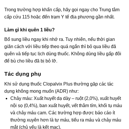
Trong trường hợp khẩn cấp, hãy gọi ngay cho Trung tâm
cấp cứu 115 hoặc đến trạm Y tế địa phương gần nhất.
Làm gì khi quên 1 liều?
Bổ sung liều ngay khi nhớ ra. Tuy nhiên, nếu thời gian
giãn cách với liều tiếp theo quá ngắn thì bỏ qua liều đã
quên và tiếp tục lịch dùng thuốc. Không dùng liều gấp đôi
để bù cho liều đã bị bỏ lỡ.
Tác dụng phụ
Khi sử dụng thuốc Clopalvix Plus thường gặp các tác
dụng không mong muốn (ADR) như:
Chảy máu: Xuất huyết dạ dày – ruột (2,0%), xuất huyết
nội sọ (0,4%), ban xuất huyết, vết thâm tím, khối tụ máu
và chảy máu cam. Các trường hợp được báo cáo ít
thường xuyên hơn là tự máu, tiểu ra máu và chảy máu
mắt (chủ yếu là kết mạc).