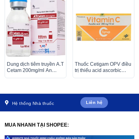
Dung dịch tiêm truyền A.T
Thuốc Cetigam OPV điều
Cetam 200mg/ml An
trị thiếu acid ascorbic
Thiên điều trị triệu chứng
(bệnh Scorbut), tăng
của hội chứng tâm thần
cường sức đề kháng cho
(60ml)
cơ thể (20 ống x 10ml)
Liên hệ
Hệ thống Nhà thuốc
MUA NHANH TẠI SHOPEE: