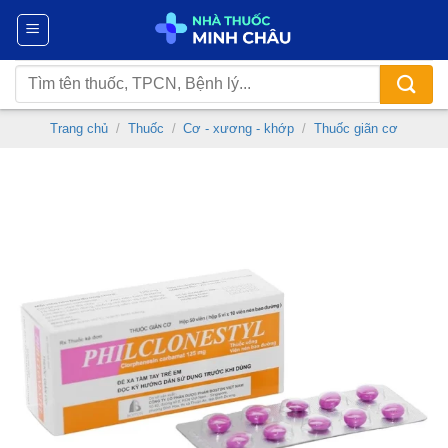
Chuyển
đến
nội
Tìm
dung
kiếm:
Trang chủ
/
Thuốc
/
Cơ - xương - khớp
/
Thuốc giãn cơ