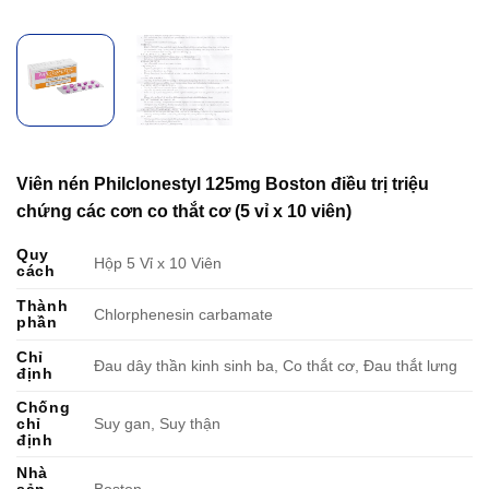
Viên nén Philclonestyl 125mg Boston điều trị triệu
chứng các cơn co thắt cơ (5 vỉ x 10 viên)
Quy
Hộp 5 Vỉ x 10 Viên
cách
Thành
Chlorphenesin carbamate
phần
Chỉ
Đau dây thần kinh sinh ba, Co thắt cơ, Đau thắt lưng
định
Chống
chỉ
Suy gan, Suy thận
định
Nhà
sản
Boston