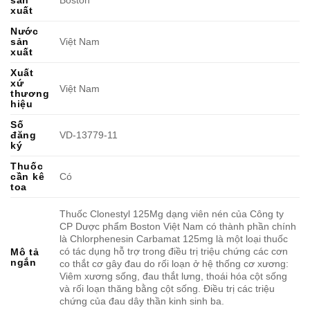
xuất
Nước
sản
Việt Nam
xuất
Xuất
xứ
Việt Nam
thương
hiệu
Số
đăng
VD-13779-11
ký
Thuốc
cần kê
Có
toa
Thuốc Clonestyl 125Mg dạng viên nén của Công ty
CP Dược phẩm Boston Việt Nam có thành phần chính
là Chlorphenesin Carbamat 125mg là một loại thuốc
có tác dụng hỗ trợ trong điều trị triệu chứng các cơn
Mô tả
ngắn
co thắt cơ gây đau do rối loạn ở hệ thống cơ xương:
Viêm xương sống, đau thắt lưng, thoái hóa cột sống
và rối loạn thăng bằng cột sống. Điều trị các triệu
chứng của đau dây thần kinh sinh ba.