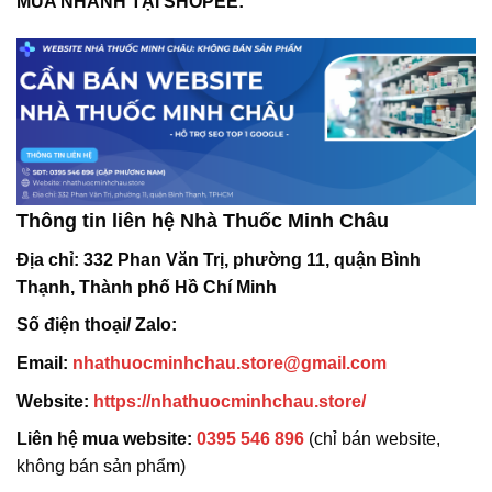
MUA NHANH TẠI SHOPEE:
Thông tin liên hệ Nhà Thuốc Minh Châu
Địa chỉ:
332 Phan Văn Trị, phường 11, quận Bình
Thạnh, Thành phố Hồ Chí Minh
Số điện thoại/ Zalo:
Email:
nhathuocminhchau.store@gmail.com
Website:
https://nhathuocminhchau.store/
Liên hệ mua website:
0395 546 896
(chỉ bán website,
không bán sản phẩm)