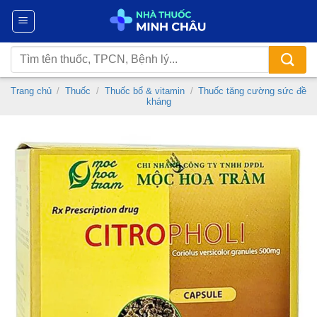
Chuyển
đến
nội
Tìm
dung
kiếm:
Trang chủ
/
Thuốc
/
Thuốc bổ & vitamin
/
Thuốc tăng cường sức đề
kháng