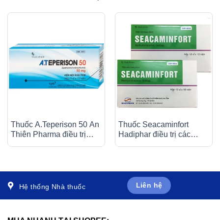
Thuốc A.Teperison 50 An
Thuốc Seacaminfort
Thiên Pharma điều trị
Hadiphar điều trị các
thoái hóa cột sống cổ,
bệnh lý thần kinh ngoại
bệnh mạch máu não (3 vỉ
biên (10 vỉ x 10 viên)
x 10 viên)
Liên hệ
Hệ thống Nhà thuốc