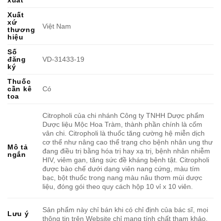
Xuất
xứ
Việt Nam
thương
hiệu
Số
đăng
VD-31433-19
ký
Thuốc
cần kê
Có
toa
Citropholi của chi nhánh Công ty TNHH Dược phẩm
Dược liệu Mộc Hoa Tràm, thành phần chính là cốm
vân chi. Citropholi là thuốc tăng cường hệ miễn dịch
cơ thể như nâng cao thể trạng cho bệnh nhân ung thư
Mô tả
đang điều trị bằng hóa trị hay xạ trị, bệnh nhân nhiễm
ngắn
HIV, viêm gan, tăng sức đề kháng bệnh tật. Citropholi
được bào chế dưới dạng viên nang cứng, màu tím
bạc, bột thuốc trong nang màu nâu thơm mùi dược
liệu, đóng gói theo quy cách hộp 10 vỉ x 10 viên.
Sản phẩm này chỉ bán khi có chỉ định của bác sĩ, mọi
Lưu ý
thông tin trên Website chỉ mang tính chất tham khảo.