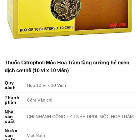
Thuốc Citropholi Mộc Hoa Tràm tăng cường hệ miễn
dịch cơ thể (10 vỉ x 10 viên)
Quy
Hộp 10 Vỉ x 10 Viên
cách
Thành
Cốm Vân chi
phần
Nhà
sản
CHI NHÁNH CÔNG TY TNHH DPDL MỘC HOA TRÀM
xuất
Nước
sản
Việt Nam
xuất