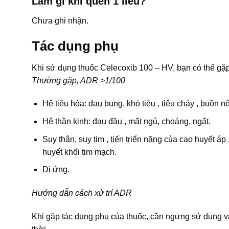
Làm gì khi quên 1 liều?
Chưa ghi nhận.
Tác dụng phụ
Khi sử dụng thuốc Celecoxib 100 – HV, bạn có thể g
Thường gặp, ADR >1/100
Hệ tiêu hóa: đau bụng, khó tiêu , tiêu chảy , buồn nô
Hệ thần kinh: đau đầu , mất ngủ, choáng, ngất.
Suy thận, suy tim , tiến triển nặng của cao huyết á
huyết khối tim mạch.
Dị ứng.
Hướng dẫn cách xử trí ADR
Khi gặp tác dụng phụ của thuốc, cần ngưng sử dụng và