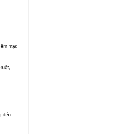
niêm mạc
ruột,
g đến