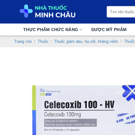
Chuyển
Tìm
đến
kiếm:
nội
dung
THỰC PHẨM CHỨC NĂNG
DƯỢC MỸ PHẨM
Trang chủ
/
Thuốc
/
Thuốc giảm đau, hạ sốt, kháng viêm
/
Thuốc