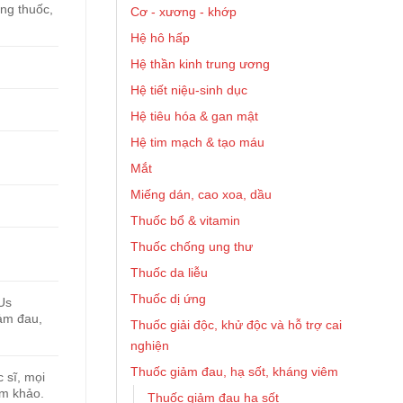
ứng thuốc,
Cơ - xương - khớp
Hệ hô hấp
Hệ thần kinh trung ương
Hệ tiết niệu-sinh dục
Hệ tiêu hóa & gan mật
Hệ tim mạch & tạo máu
Mắt
Miếng dán, cao xoa, dầu
Thuốc bổ & vitamin
Thuốc chống ung thư
Thuốc da liễu
Thuốc dị ứng
Us
ảm đau,
Thuốc giải độc, khử độc và hỗ trợ cai
nghiện
Thuốc giảm đau, hạ sốt, kháng viêm
 sĩ, mọi
am khảo.
Thuốc giảm đau hạ sốt