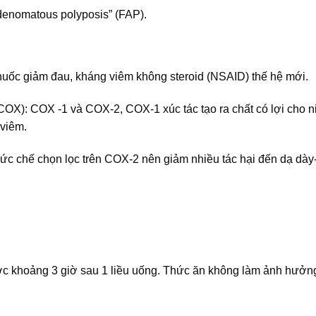
 adenomatous polyposis” (FAP).
huốc giảm đau, kháng viêm không steroid (NSAID) thế hệ mới.
(COX): COX -1 và COX-2, COX-1 xúc tác tạo ra chất có lợi cho 
 viêm.
 ức chế chọn lọc trên COX-2 nên giảm nhiều tác hại đến dạ dày-
ợc khoảng 3 giờ sau 1 liều uống. Thức ăn không làm ảnh hưởn