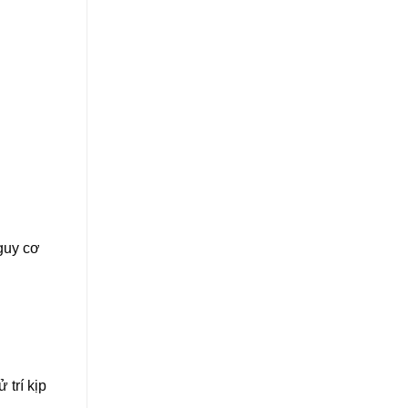
nguy cơ
trí kịp