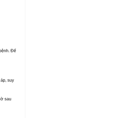
 bệnh. Để
 áp, suy
giờ sau