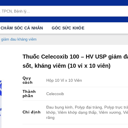
CHĂM SÓC CÁ NHÂN
GÓC SỨC KHỎE
 giảm đau kháng viêm
Thuốc Celecoxib 100 – HV USP giảm đ
sốt, kháng viêm (10 vỉ x 10 viên)
Quy
Hộp 10 Vỉ x 10 Viên
cách
Thành
Celecoxib
phần
Đau bụng kinh, Polyp đại tràng, Polyp trực t
Chỉ định
khớp, Viêm khớp dạng thấp, Viêm xương, Vi
răng