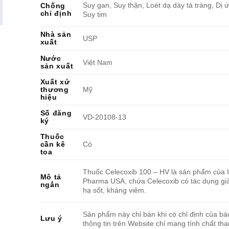
Suy gan, Suy thận, Loét dạ dày tá tràng, Dị 
Chống
chỉ định
Suy tim
Nhà sản
USP
xuất
Nước
Việt Nam
sản xuất
Xuất xứ
thương
Mỹ
hiệu
Số đăng
VD-20108-13
ký
Thuốc
cần kê
Có
toa
Thuốc Celecoxib 100 – HV là sản phẩm của 
Mô tả
Pharma USA, chứa Celecoxib có tác dụng gi
ngắn
hạ sốt, kháng viêm.
Sản phẩm này chỉ bán khi có chỉ định của bác
Lưu ý
thông tin trên Website chỉ mang tính chất th