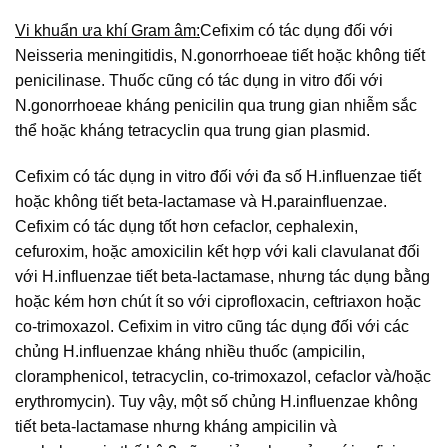
Vi khuẩn ưa khí Gram âm:
Cefixim có tác dụng đối với
Neisseria meningitidis, N.gonorrhoeae tiết hoặc không tiết
penicilinase. Thuốc cũng có tác dụng in vitro đối với
N.gonorrhoeae kháng penicilin qua trung gian nhiễm sắc
thể hoặc kháng tetracyclin qua trung gian plasmid.
Cefixim có tác dụng in vitro đối với đa số H.influenzae tiết
hoặc không tiết beta-lactamase và H.parainfluenzae.
Cefixim có tác dụng tốt hơn cefaclor, cephalexin,
cefuroxim, hoặc amoxicilin kết hợp với kali clavulanat đối
với H.influenzae tiết beta-lactamase, nhưng tác dụng bằng
hoặc kém hơn chút ít so với ciprofloxacin, ceftriaxon hoặc
co-trimoxazol. Cefixim in vitro cũng tác dụng đối với các
chủng H.influenzae kháng nhiều thuốc (ampicilin,
cloramphenicol, tetracyclin, co-trimoxazol, cefaclor và/hoặc
erythromycin). Tuy vậy, một số chủng H.influenzae không
tiết beta-lactamase nhưng kháng ampicilin và