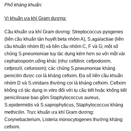
Phổ kháng khuẩn:
Vi khuẩn ưa khí Gram dương:
Cầu khuẩn ưa khí Gram dương: Streptococcus pyogenes
(liên cầu khuẩn tán huyết beta nhóm A), S.agalactiae (liên
cầu khuẩn nhóm B) và liên cầu nhóm C, F và G; một số
chủng S.pneumoniae tuy tác dụng kém hơn so với một vài
cephalosporin uống khác (như cefdinir, cefpodoxim,
cefprozil, cefuroxim); các chủng S.pneumoniae kháng
penicilin được coi là kháng cefixim. Đa số liên cầu khuẩn
nhóm D và S.viridans thường coi là kháng cefixim. Cefixim
không có tác dụng in vitro đối với tụ cầu tiết hoặc không tiết
penicilinase bao gồm Staphylococcus aureus,
S.epidermidis và S.saprophyticus, Staphylococcus kháng
methicilin. Trực khuẩn ưa khí Gram dương:
Corynebacterium, Listeria monocytogenes thường kháng
cefixim.