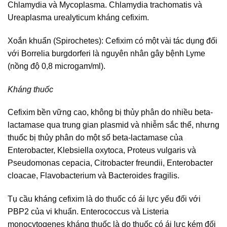
Chlamydia và Mycoplasma. Chlamydia trachomatis và
Ureaplasma urealyticum kháng cefixim.
Xoắn khuẩn (Spirochetes): Cefixim có một vài tác dụng đối
với Borrelia burgdorferi là nguyên nhân gây bệnh Lyme
(nồng độ 0,8 microgam/ml).
Kháng thuốc
Cefixim bền vững cao, không bị thủy phân do nhiều beta-
lactamase qua trung gian plasmid và nhiễm sắc thể, nhưng
thuốc bị thủy phân do một số beta-lactamase của
Enterobacter, Klebsiella oxytoca, Proteus vulgaris và
Pseudomonas cepacia, Citrobacter freundii, Enterobacter
cloacae, Flavobacterium và Bacteroides fragilis.
Tụ cầu kháng cefixim là do thuốc có ái lực yếu đối với
PBP2 của vi khuẩn. Enterococcus và Listeria
monocytogenes kháng thuốc là do thuốc có ái lực kém đối