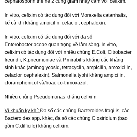
cephalosporin thế hệ 2 cũng giảm nhạy cảm với cefixim.
In vitro, cefixim có tác dụng đối với Moraxella catarrhalis,
kể cả khi kháng ampicilin, cefaclor, cephalexin.
In vitro, cefixim có tác dụng đối với đa số
Enterobacteriaceae quan trọng về lâm sàng. In vitro,
cefixim có tác dụng đối với nhiều chủng E.Coli, Citrobacter
freundii, K.pneumoniae và P.mirabilis kháng các kháng
sinh khác (aminoglycosid, tetracyclin, ampicilin, amoxicilin,
cefaclor, cephalexin), Salmonella typhi kháng ampicilin,
cloramphenicol và/hoặc co-trimoxazol.
Nhiều chủng Pseudomonas kháng cefixim.
Vi khuẩn kỵ khí:
Đa số các chủng Bacteroides fragilis, các
Bacteroides spp. khác, đa số các chủng Clostridium (bao
gồm C.difficile) kháng cefixim.