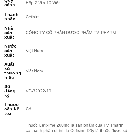
Quy
Hộp 2 Vỉ x 10 Viên
cách
Thành
Cefixim
phần
Nhà
sản
CÔNG TY CỔ PHẦN DƯỢC PHẨM TV. PHARM
xuất
Nước
sản
Việt Nam
xuất
Xuất
xứ
Việt Nam
thương
hiệu
Số
đăng
VD-32922-19
ký
Thuốc
cần kê
Có
toa
Thuốc Cefixime 200mg là sản phẩm của TV. Pharm,
có thành phần chính là Cefixim. Đây là thuốc được sử