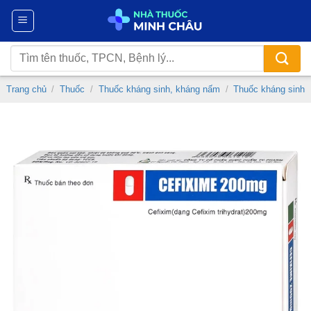
Chuyển
đến
nội
Tìm
dung
kiếm:
Trang chủ
/
Thuốc
/
Thuốc kháng sinh, kháng nấm
/
Thuốc kháng sinh