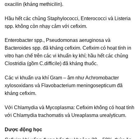
oxacilin (kháng methicilin).
Hầu hết các chủng Staphylococci, Enterococci và Listeria
spp. không còn nhạy cảm với cefixim.
Enterobacter spp., Pseudomonas aeruginosa và
Bacteroides spp. đã kháng cefixim. Cefixim có hoạt tính in
vitro hạn chế trên các vi khuẩn kỵ khí; hầu hết các chủng
Clostridia (gồm C.difficile) đã kháng thuốc.
Các vi khuẩn ưa khí Gram – âm như Achromobacter
xylosoxidans và Flavobacterium meningosepticum đã
kháng cefixim.
Với Chlamydia và Mycoplasma: Cefixim không có hoạt tính
với Chlamydia trachomatis và Ureaplasma urealyticum.
Dược động học