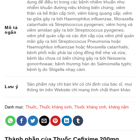
dụng để điều trị trong các bệnh nhiễm khuẩn như
nhiễm khuẩn đường niệu không biến chứng; viêm
thận và bể thận cấp tính, viêm bàng quang cấp; viêm
tai giữa gây ra bởi Haemophilus influenzae, Moraxella
catarrhalis và Streptococcus pyogenes; viêm họng và
Mô tả
viêm amidan gây ra bởi Streptococcus pyogenes;
ngắn
viêm phế quản cấp và các đợt cấp của viêm phế quản
mãn gây ra bởi Streptoccocus Pneumonia hoặc
Haemophilus influenzae hoặc Moraxella catarrhalis;
bệnh phổi mắc phải tại cộng đồng thể nhẹ và vừa;
bệnh lậu chưa có biến chứng gây ra bởi Neisseria
gonorrhoeae; bệnh thương hàn do Salmomella typhi;
bệnh lỵ do Shigella nhạy cảm.
Sản phẩm này chỉ bán khi có chỉ định của bác sĩ, mọi
Lưu ý
thông tin trên Website chỉ mang tính chất tham khảo.
Danh mục:
Thuốc
,
Thuốc kháng sinh
,
Thuốc kháng sinh, kháng nấm
Thành phần của Thuốc Cefixime 200mg