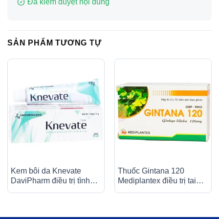
Đã kiểm duyệt nội dung
SẢN PHẨM TƯƠNG TỰ
Kem bôi da Knevate
Thuốc Gintana 120
DaviPharm điều trị tình
Mediplantex điều trị tai
trạng ngứa, vẩy nến, da
biến mạch máu não, thiểu
đóng vảy, mẩn đỏ (10g)
năng tuần hoàn não (6 vỉ
x 10 viên)