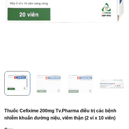
Thuốc Cefixime 200mg Tv.Pharma điều trị các bệnh
nhiễm khuẩn đường niệu, viêm thận (2 vỉ x 10 viên)