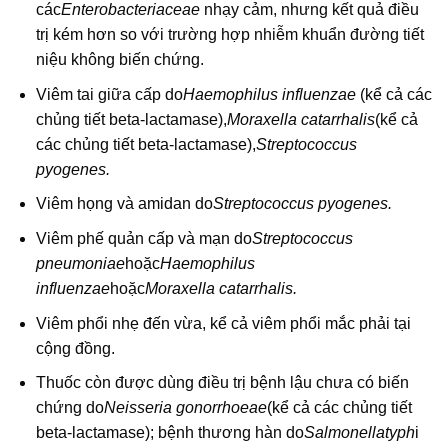
các
Enterobacteriaceae
nhạy cảm, nhưng kết quả điều
trị kém hơn so với trường hợp nhiễm khuẩn đường tiết
niệu không biến chứng.
Viêm tai giữa cấp do
Haemophilus influenzae
(kể cả các
chủng tiết beta-lactamase),
Moraxella catarrhalis
(kể cả
các chủng tiết beta-lactamase),
Streptococcus
pyogenes.
Viêm họng và amidan do
Streptococcus pyogenes.
Viêm phế quản cấp và mạn do
Streptococcus
pneumoniae
hoặc
Haemophilus
influenzae
hoặc
Moraxella catarrhalis.
Viêm phổi nhẹ đến vừa, kể cả viêm phổi mắc phải tại
cộng đồng.
Thuốc còn được dùng điều trị bệnh lậu chưa có biến
chứng do
Neisseria gonorrhoeae
(kể cả các chủng tiết
beta-lactamase); bệnh thương hàn do
Salmonellatyph
i