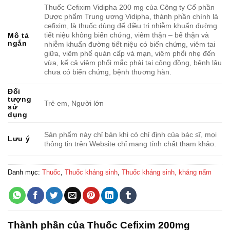
Thuốc Cefixim Vidipha 200 mg của Công ty Cổ phần
Dược phẩm Trung ương Vidipha, thành phần chính là
cefixim, là thuốc dùng để điều trị nhiễm khuẩn đường
tiết niệu không biến chứng, viêm thận – bể thận và
Mô tả
ngắn
nhiễm khuẩn đường tiết niệu có biến chứng, viêm tai
giữa, viêm phế quản cấp và mạn, viêm phổi nhẹ đến
vừa, kể cả viêm phổi mắc phải tại cộng đồng, bệnh lậu
chưa có biến chứng, bệnh thương hàn.
Đối
tượng
Trẻ em, Người lớn
sử
dụng
Sản phẩm này chỉ bán khi có chỉ định của bác sĩ, mọi
Lưu ý
thông tin trên Website chỉ mang tính chất tham khảo.
Danh mục:
Thuốc
,
Thuốc kháng sinh
,
Thuốc kháng sinh, kháng nấm
Thành phần của Thuốc Cefixim 200mg