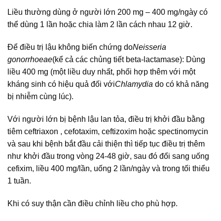
Liều thường dùng ở người lớn 200 mg – 400 mg/ngày có
thể dùng 1 lần hoặc chia làm 2 lần cách nhau 12 giờ.
Để điều trị lậu không biến chứng do
Neisseria
gonorrhoeae
(kể cả các chủng tiết beta-lactamase): Dùng
liều 400 mg (một liều duy nhất, phối hợp thêm với một
kháng sinh có hiệu quả đối với
Chlamydia
do có khả năng
bị nhiễm cùng lúc).
Với người lớn bị bệnh lậu lan tỏa, điều trị khởi đầu bằng
tiêm ceftriaxon , cefotaxim, ceftizoxim hoặc spectinomycin
và sau khi bệnh bắt đầu cải thiện thì tiếp tục điều trị thêm
như khởi đầu trong vòng 24-48 giờ, sau đó đổi sang uống
cefixim, liều 400 mg/lần, uống 2 lần/ngày và trong tối thiểu
1 tuần.
Khi có suy thận cần điều chỉnh liều cho phù hợp.