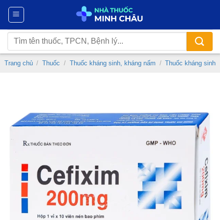
Chuyển
đến
nội
Tìm
dung
kiếm:
Trang chủ
/
Thuốc
/
Thuốc kháng sinh, kháng nấm
/
Thuốc kháng sinh