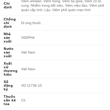
Viêm amidan, Viêm họng, Viêm tai giữa, Viêm cổ tử
Chỉ
cung, Nhiễm trùng tiết niệu, Viêm niệu đạo, Viêm phế
định
quản cấp tính, Lậu, Viêm phế quản mạn tính
Chống
chỉ
Dị ứng thuốc
định
Nhà
sản
VIDIPHA
xuất
Nước
sản
Việt Nam
xuất
Xuất
xứ
Việt Nam
thương
hiệu
Số
đăng
VD-11736-10
ký
Thuốc
cần kê
Có
toa