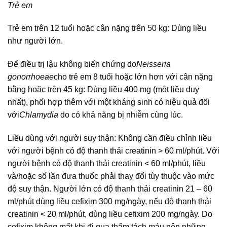
Trẻ em
Trẻ em trên 12 tuổi hoặc cân nặng trên 50 kg: Dùng liều
như người lớn.
Để điều trị lậu không biến chứng do
Neisseria
gonorrhoeae
cho trẻ em 8 tuổi hoặc lớn hơn với cân nặng
bằng hoặc trên 45 kg: Dùng liều 400 mg (một liều duy
nhất), phối hợp thêm với một kháng sinh có hiệu quả đối
với
Chlamydia
do có khả năng bị nhiễm cùng lúc.
Liều dùng với người suy thận: Không cần điều chỉnh liều
với người bệnh có độ thanh thải creatinin > 60 ml/phút. Với
người bệnh có độ thanh thải creatinin < 60 ml/phút, liều
và/hoặc số lần đưa thuốc phải thay đổi tùy thuộc vào mức
độ suy thận. Người lớn có độ thanh thải creatinin 21 – 60
ml/phút dùng liều cefixim 300 mg/ngày, nếu độ thanh thải
creatinin < 20 ml/phút, dùng liều cefixim 200 mg/ngày. Do
cefixim không mất khi đi qua thẩm tách máu nên những