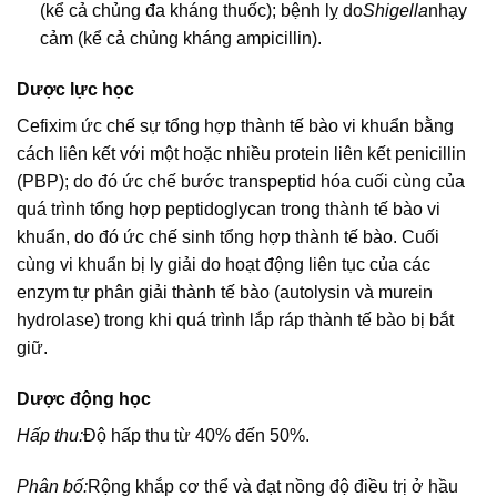
(kể cả chủng đa kháng thuốc); bệnh lỵ do
Shigella
nhạy
cảm (kể cả chủng kháng ampicillin).
Dược lực học
Cefixim ức chế sự tổng hợp thành tế bào vi khuẩn bằng
cách liên kết với một hoặc nhiều protein liên kết penicillin
(PBP); do đó ức chế bước transpeptid hóa cuối cùng của
quá trình tổng hợp peptidoglycan trong thành tế bào vi
khuẩn, do đó ức chế sinh tổng hợp thành tế bào. Cuối
cùng vi khuẩn bị ly giải do hoạt động liên tục của các
enzym tự phân giải thành tế bào (autolysin và murein
hydrolase) trong khi quá trình lắp ráp thành tế bào bị bắt
giữ.
Dược động học
Hấp thu:
Độ hấp thu từ 40% đến 50%.
Phân bố:
Rộng khắp cơ thể và đạt nồng độ điều trị ở hầu