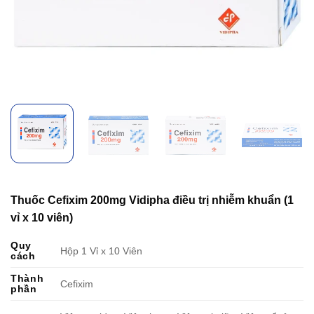
Thuốc Cefixim 200mg Vidipha điều trị nhiễm khuẩn (1
vỉ x 10 viên)
Quy
Hộp 1 Vỉ x 10 Viên
cách
Thành
Cefixim
phần