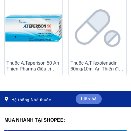
Thuốc A.Teperison 50 An
Thuốc A.T fexofenadin
Thiên Pharma điều trị
60mg/10ml An Thiên điều
thoái hóa cột sống cổ,
trị triệu chứng viêm mũi dị
bệnh mạch máu não (3 vỉ
ứng theo mùa (30 ống x
x 10 viên)
10ml)
Liên hệ
Hệ thống Nhà thuốc
MUA NHANH TẠI SHOPEE: