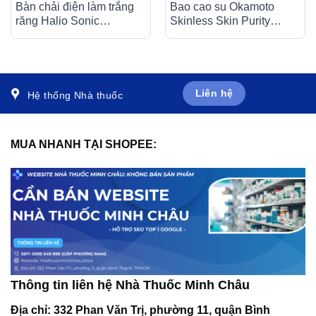
Bàn chải điện làm trắng
Bao cao su Okamoto
răng Halio Sonic
Skinless Skin Purity
Whitening Toothbrush Pro
không mùi, tinh khiết,
Rose Gold
dùng để phòng tránh thai
và ngăn ngừa HIV (10
cái)
Liên hệ
Hệ thống Nhà thuốc
MUA NHANH TẠI SHOPEE:
Thông tin liên hệ Nhà Thuốc Minh Châu
Địa chỉ:
332 Phan Văn Trị, phường 11, quận Bình