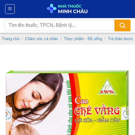
Chuyển
đến
nội
Tìm
dung
kiếm:
Trang chủ
/
Chăm sóc cá nhân
/
Thực phẩm - Đồ uống
/
Trà thảo dược