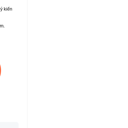
ý kiến
em.