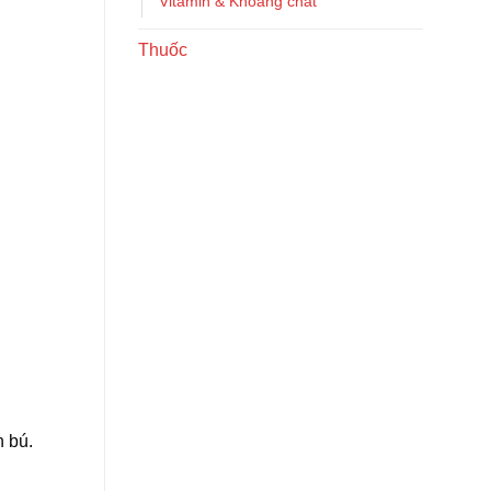
Vitamin & Khoáng chất
Thuốc
n bú.