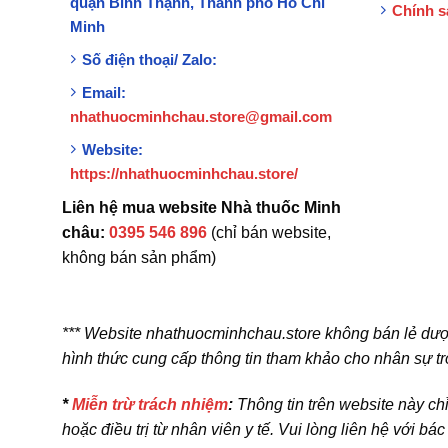
quận Bình Thạnh, Thành phố Hồ Chí
Chính s
Minh
Số điện thoại/ Zalo:
Email:
nhathuocminhchau.store@gmail.com
Website:
https://nhathuocminhchau.store/
Liên hệ mua website Nhà thuốc Minh
châu:
0395 546 896
(chỉ bán website,
không bán sản phẩm)
*** Website nhathuocminhchau.store không bán lẻ dượ
hình thức cung cấp thông tin tham khảo cho nhân sự tr
*
Miễn trừ trách nhiệm
:
Thông tin trên website này ch
hoặc điều trị từ nhân viên y tế. Vui lòng liên hệ với bá