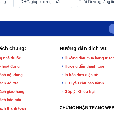
ung
DHG giúp xương chắc
Thái Dương tăng ti
khỏe (3 vỉ x 10 viên)
khớp, giảm đau nh
ể
xương khớp (10 gó
ách chung:
Hướng dẫn dịch vụ:
g nhà thuốc
Hướng dẫn mua hàng trực 
 hoạt động
Hướng dẫn thanh toán
ách nội dung
In hóa đơn điện tử
ách đổi trả
Gửi yêu cầu bảo hành
ách giao hàng
Góp ý, Khiếu Nại
ách bảo mật
CHỨNG NHẬN TRANG WEB
ách thanh toán