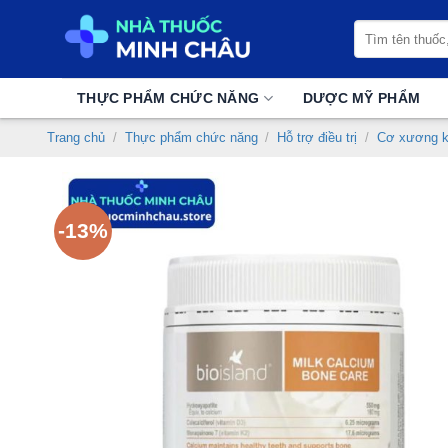
Chuyển
Tìm
đến
kiếm:
nội
dung
THỰC PHẨM CHỨC NĂNG
DƯỢC MỸ PHẨM
Trang chủ
/
Thực phẩm chức năng
/
Hỗ trợ điều trị
/
Cơ xương 
-13%