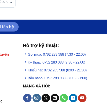
ết dịch
Sanct Bernhard tăng tiết
sung dưỡng chất
ức
dịch nhờn cho khớp, hỗ trợ
khớp, giảm triệu
i)
tái tạo mô sụn khớp (60
viêm thoái hóa kh
viên)
90 viên)
Liên hệ
Hỗ trợ kỹ thuật:
tuyến
Gọi mua: 0792 289 988 (7:30 - 22:00)
Kỹ thuật: 0792 289 988 (7:30 - 22:00)
Khiếu nại: 0792 289 988 (8:00 - 21:30)
Bảo hành: 0792 289 988 (8:00 - 21:00)
MẠNG XÃ HỘI:
: