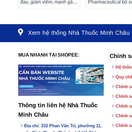
đau, giảm viêm, mạnh gân
Pharmaceutical bổ s
cốt (3 vỉ x 10 viên)
canxi và vitamin K2,
vitamin D3 cho cơ th
Xem hệ thống Nhà Thuốc Minh Châu
MUA NHANH TẠI SHOPEE:
Chính s
Hệ thốn
Quy chế
Chính s
Chính s
Thông tin liên hệ Nhà Thuốc
Chính s
Minh Châu
Chính s
Chính s
Địa chỉ:
332 Phan Văn Trị, phường 11,