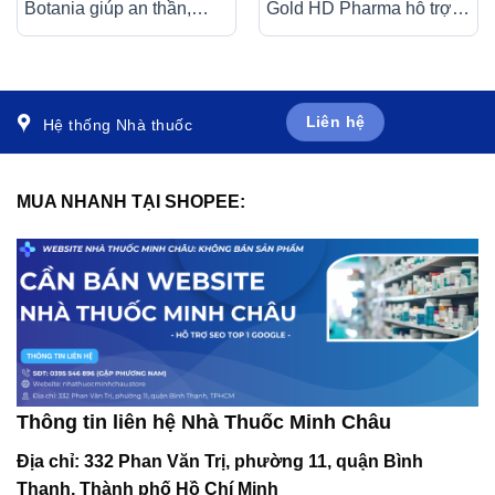
Botania giúp an thần,
Gold HD Pharma hỗ trợ
giảm căng thẳng thần
hoạt huyết, tăng cường
kinh (30 viên)
tuần hoàn máu não (100
viên)
Liên hệ
Hệ thống Nhà thuốc
MUA NHANH TẠI SHOPEE:
Thông tin liên hệ Nhà Thuốc Minh Châu
Địa chỉ:
332 Phan Văn Trị, phường 11, quận Bình
Thạnh, Thành phố Hồ Chí Minh