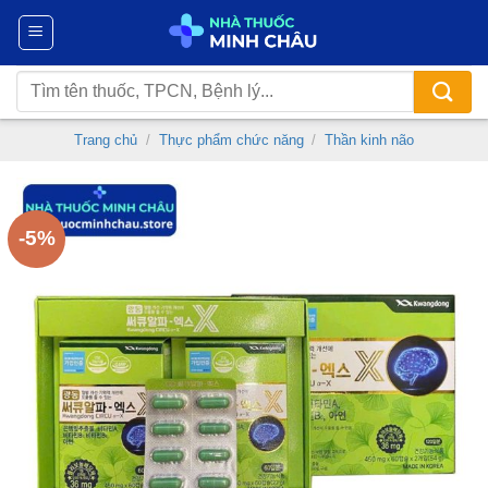
Chuyển
đến
nội
Tìm
dung
kiếm:
Trang chủ
/
Thực phẩm chức năng
/
Thần kinh não
-5%