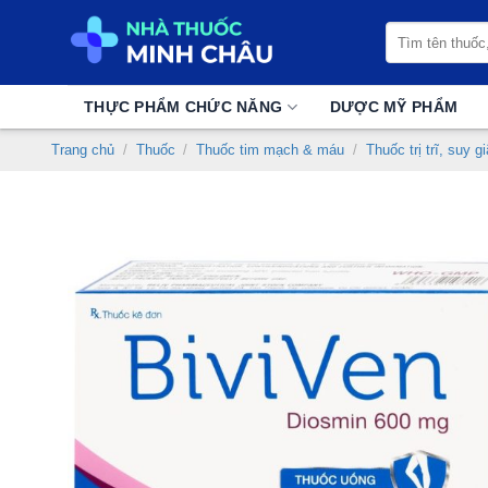
Chuyển
Tìm
đến
kiếm:
nội
dung
THỰC PHẨM CHỨC NĂNG
DƯỢC MỸ PHẨM
Trang chủ
/
Thuốc
/
Thuốc tim mạch & máu
/
Thuốc trị trĩ, suy 