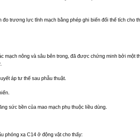
đo trương lực tĩnh mạch bằng phép ghi biến đổi thể tích cho t
.
các mạch nông và sâu bên trong, đã được chứng minh bởi một t
.
uyết áp tư thế sau phẫu thuật.
hiển.
ăng sức bền của mao mạch phụ thuộc liều dùng.
u phóng xạ C14 ở động vật cho thấy: