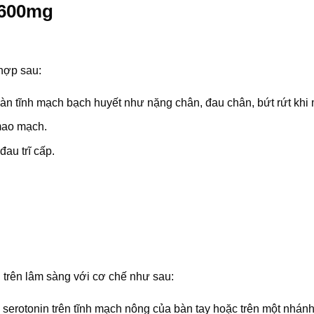
 600mg
 hợp sau:
oàn tĩnh mạch bạch huyết như nặng chân, đau chân, bứt rứt khi
 mao mạch.
đau trĩ cấp.
trên lâm sàng với cơ chế như sau:
serotonin trên tĩnh mạch nông của bàn tay hoặc trên một nhánh