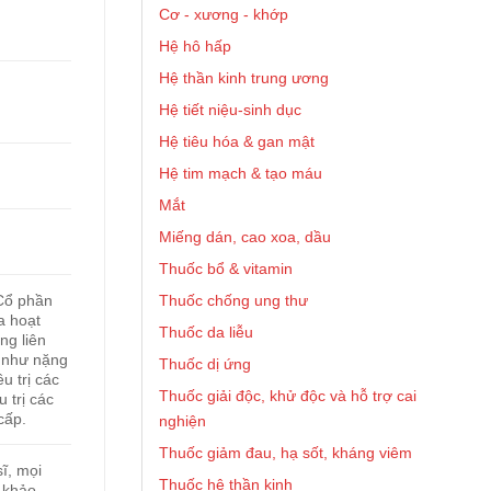
Cơ - xương - khớp
Hệ hô hấp
Hệ thần kinh trung ương
Hệ tiết niệu-sinh dục
Hệ tiêu hóa & gan mật
Hệ tim mạch & tạo máu
Mắt
Miếng dán, cao xoa, dầu
Thuốc bổ & vitamin
Thuốc chống ung thư
Cổ phần
a hoạt
Thuốc da liễu
ng liên
 như nặng
Thuốc dị ứng
u trị các
Thuốc giải độc, khử độc và hỗ trợ cai
 trị các
cấp.
nghiện
Thuốc giảm đau, hạ sốt, kháng viêm
ĩ, mọi
Thuốc hệ thần kinh
 khảo.