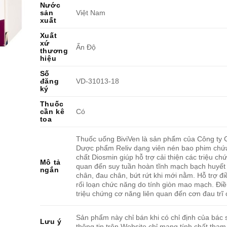
Nước
sản
Việt Nam
xuất
Xuất
xứ
Ấn Độ
thương
hiệu
Số
đăng
VD-31013-18
ký
Thuốc
cần kê
Có
toa
Thuốc uống BiviVen là sản phẩm của Công ty 
Dược phẩm Reliv dạng viên nén bao phim chứ
chất Diosmin giúp hỗ trợ cải thiện các triệu chứ
Mô tả
quan đến suy tuần hoàn tĩnh mạch bạch huyết
ngắn
chân, đau chân, bứt rứt khi mới nằm. Hỗ trợ điề
rối loạn chức năng do tính giòn mao mạch. Điều
triệu chứng cơ năng liên quan đến cơn đau trĩ 
Sản phẩm này chỉ bán khi có chỉ định của bác s
Lưu ý
thông tin trên Website chỉ mang tính chất tham