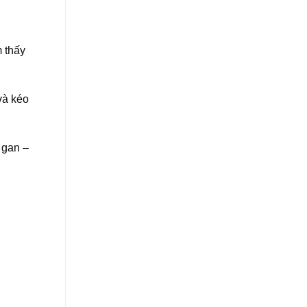
m thấy
và kéo
 gan –