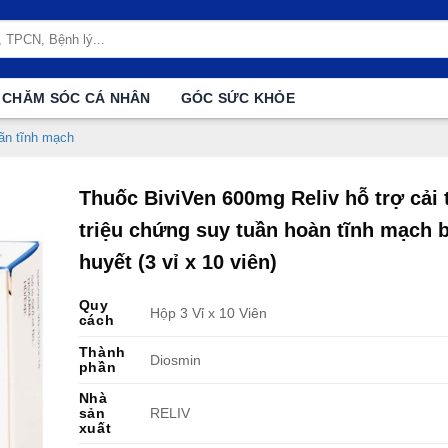
CHĂM SÓC CÁ NHÂN
GÓC SỨC KHỎE
giãn tĩnh mạch
Thuốc BiviVen 600mg Reliv hỗ trợ cải 
triệu chứng suy tuần hoàn tĩnh mạch 
huyết (3 vỉ x 10 viên)
Quy
Hộp 3 Vỉ x 10 Viên
cách
Thành
Diosmin
phần
Nhà
sản
RELIV
xuất