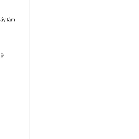
hấy làm
hử