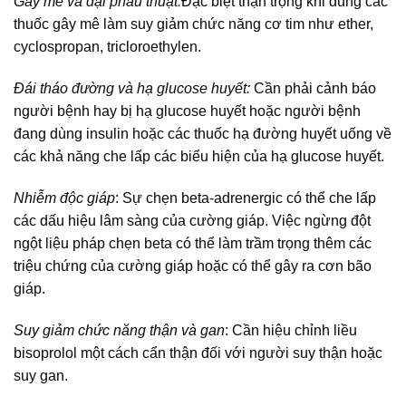
Gây mê và đại phẫu thuật:
Đặc biệt thận trọng khi dùng các
thuốc gây mê làm suy giảm chức năng cơ tim như ether,
cyclospropan, tricloroethylen.
Đái tháo đường và hạ glucose huyết:
Cần phải cảnh báo
người bệnh hay bị hạ glucose huyết hoặc người bệnh
đang dùng insulin hoặc các thuốc hạ đường huyết uống về
các khả năng che lấp các biểu hiện của hạ glucose huyết.
Nhiễm độc giáp
: Sự chẹn beta-adrenergic có thể che lấp
các dấu hiệu lâm sàng của cường giáp. Việc ngừng đột
ngột liệu pháp chẹn beta có thể làm trầm trọng thêm các
triệu chứng của cường giáp hoặc có thể gây ra cơn bão
giáp.
Suy giảm chức năng thận và gan
: Cần hiệu chỉnh liều
bisoprolol một cách cẩn thận đối với người suy thận hoặc
suy gan.