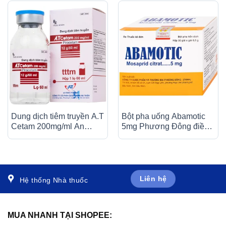
Dung dịch tiêm truyền A.T
Bột pha uống Abamotic
Cetam 200mg/ml An
5mg Phương Đông điều
Thiên điều trị triệu chứng
trị các triệu chứng tiêu
của hội chứng tâm thần
hóa, viêm dạ dày (30 gói
(60ml)
x 0,5g)
Liên hệ
Hệ thống Nhà thuốc
MUA NHANH TẠI SHOPEE: