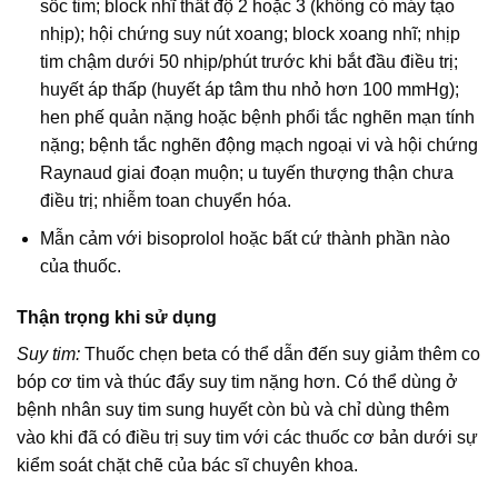
sốc tim; block nhĩ thất độ 2 hoặc 3 (không có máy tạo
nhịp); hội chứng suy nút xoang; block xoang nhĩ; nhịp
tim chậm dưới 50 nhịp/phút trước khi bắt đầu điều trị;
huyết áp thấp (huyết áp tâm thu nhỏ hơn 100 mmHg);
hen phế quản nặng hoặc bệnh phổi tắc nghẽn mạn tính
nặng; bệnh tắc nghẽn động mạch ngoại vi và hội chứng
Raynaud giai đoạn muộn; u tuyến thượng thận chưa
điều trị; nhiễm toan chuyển hóa.
Mẫn cảm với bisoprolol hoặc bất cứ thành phần nào
của thuốc.
Thận trọng khi sử dụng
Suy tim:
Thuốc chẹn beta có thể dẫn đến suy giảm thêm co
bóp cơ tim và thúc đẩy suy tim nặng hơn. Có thể dùng ở
bệnh nhân suy tim sung huyết còn bù và chỉ dùng thêm
vào khi đã có điều trị suy tim với các thuốc cơ bản dưới sự
kiểm soát chặt chẽ của bác sĩ chuyên khoa.