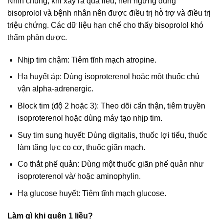
Nhìn chung, khi xảy ra quá liều, nên ngưng dùng
bisoprolol và bệnh nhân nên được điều trị hỗ trợ và điều trị
triệu chứng. Các dữ liệu hạn chế cho thấy bisoprolol khó
thẩm phân được.
Nhịp tim chậm: Tiêm tĩnh mạch atropine.
Hạ huyết áp: Dùng isoproterenol hoặc một thuốc chủ
vận alpha-adrenergic.
Block tim (độ 2 hoặc 3): Theo dõi cẩn thận, tiêm truyền
isoproterenol hoặc dùng máy tạo nhịp tim.
Suy tim sung huyết: Dùng digitalis, thuốc lợi tiểu, thuốc
làm tăng lực co cơ, thuốc giãn mạch.
Co thắt phế quản: Dùng một thuốc giãn phế quản như
isoproterenol và/ hoặc aminophylin.
Hạ glucose huyết: Tiêm tĩnh mạch glucose.
Làm gì khi quên 1 liều?