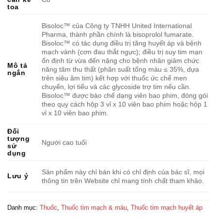
toa
Bisoloc™ của Công ty TNHH United International
Pharma, thành phần chính là bisoprolol fumarate.
Bisoloc™ có tác dụng điều trị tăng huyết áp và bệnh
mạch vành (cơn đau thắt ngực); điều trị suy tim mạn
ổn định từ vừa đến nặng cho bệnh nhân giảm chức
Mô tả
năng tâm thu thất (phân suất tống máu ≤ 35%, dựa
ngắn
trên siêu âm tim) kết hợp với thuốc ức chế men
chuyển, lợi tiểu và các glycoside trợ tim nếu cần.
Bisoloc™ được bào chế dạng viên bao phim, đóng gói
theo quy cách hộp 3 vỉ x 10 viên bao phim hoặc hộp 1
vỉ x 10 viên bao phim.
Đối
tượng
Người cao tuổi
sử
dụng
Sản phẩm này chỉ bán khi có chỉ định của bác sĩ, mọi
Lưu ý
thông tin trên Website chỉ mang tính chất tham khảo.
Danh mục:
Thuốc
,
Thuốc tim mạch & máu
,
Thuốc tim mạch huyết áp