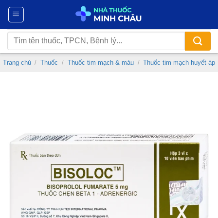
Chuyển
đến
nội
Tìm
dung
kiếm:
Trang chủ
/
Thuốc
/
Thuốc tim mạch & máu
/
Thuốc tim mạch huyết áp