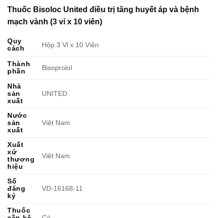
Thuốc Bisoloc United điều trị tăng huyết áp và bệnh
mạch vành (3 vỉ x 10 viên)
Quy
Hộp 3 Vỉ x 10 Viên
cách
Thành
Bisoprolol
phần
Nhà
sản
UNITED
xuất
Nước
sản
Việt Nam
xuất
Xuất
xứ
Việt Nam
thương
hiệu
Số
đăng
VD-16168-11
ký
Thuốc
cần kê
Có