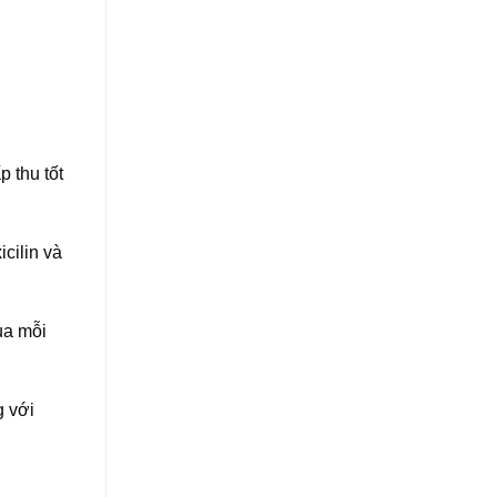
 thu tốt
cilin và
ủa mỗi
g với