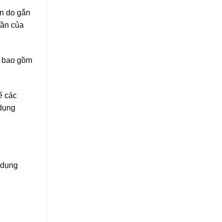
ẩn do gắn
hần của
g bao gồm
ế các
 dụng
c dụng