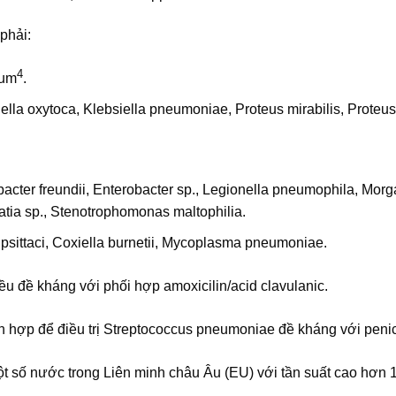
phải:
4
ium
.
ella oxytoca, Klebsiella pneumoniae, Proteus mirabilis, Proteus
bacter freundii, Enterobacter sp., Legionella pneumophila, Morg
atia sp., Stenotrophomonas maltophilia.
ittaci, Coxiella burnetii, Mycoplasma pneumoniae.
ều đề kháng với phối hợp amoxicilin/acid clavulanic.
 hợp để điều trị Streptococcus pneumoniae đề kháng với penic
t số nước trong Liên minh châu Âu (EU) với tần suất cao hơn 