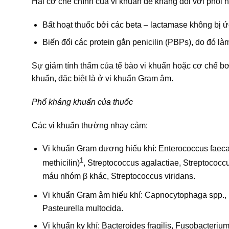
Hai cơ chế chính của vi khuẩn đề kháng đối với phối hợ
Bất hoạt thuốc bởi các beta – lactamase không bị ứ
Biến đổi các protein gắn penicilin (PBPs), do đó làm
Sự giảm tính thấm của tế bào vi khuẩn hoặc cơ chế b
khuẩn, đặc biệt là ở vi khuẩn Gram âm.
Phổ kháng khuẩn của thuốc
Các vi khuẩn thường nhạy cảm:
Vi khuẩn Gram dương hiếu khí: Enterococcus faecal
1
methicilin)
, Streptococcus agalactiae, Streptococ
máu nhóm β khác, Streptococcus viridans.
Vi khuẩn Gram âm hiếu khí: Capnocytophaga spp., 
Pasteurella multocida.
Vi khuẩn kỵ khí: Bacteroides fragilis, Fusobacteriu