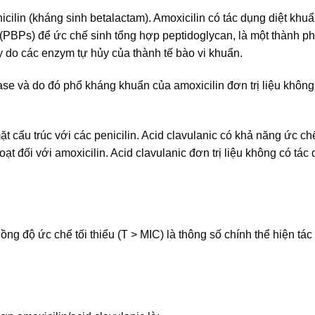
cilin (kháng sinh betalactam). Amoxicilin có tác dụng diệt khu
n (PBPs) để ức chế sinh tổng hợp peptidoglycan, là một thành p
y do các enzym tự hủy của thành tế bào vi khuẩn.
ase và do đó phổ kháng khuẩn của amoxicilin đơn trị liệu khôn
ặt cấu trúc với các penicilin. Acid clavulanic có khả năng ức ch
t đối với amoxicilin. Acid clavulanic đơn trị liệu không có tác
ng độ ức chế tối thiểu (T > MIC) là thông số chính thể hiện tá