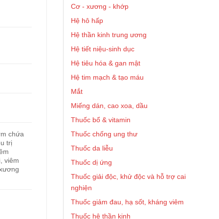
Cơ - xương - khớp
Hệ hô hấp
Hệ thần kinh trung ương
Hệ tiết niệu-sinh dục
Hệ tiêu hóa & gan mật
Hệ tim mạch & tạo máu
Mắt
Miếng dán, cao xoa, dầu
Thuốc bổ & vitamin
Thuốc chống ung thư
rm chứa
u trị
Thuốc da liễu
iêm
, viêm
Thuốc dị ứng
 xương
Thuốc giải độc, khử độc và hỗ trợ cai
nghiện
Thuốc giảm đau, hạ sốt, kháng viêm
Thuốc hệ thần kinh