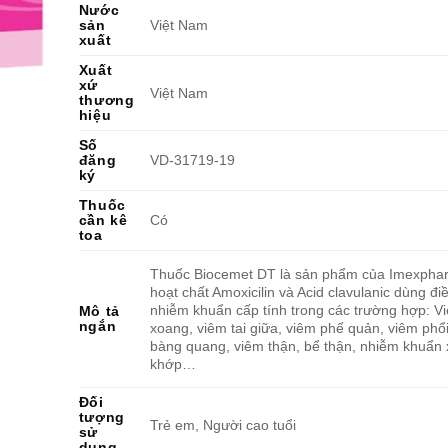
Nước
sản
Việt Nam
xuất
Xuất
xứ
Việt Nam
thương
hiệu
Số
đăng
VD-31719-19
ký
Thuốc
cần kê
Có
toa
Thuốc Biocemet DT là sản phẩm của Imexpha
hoạt chất Amoxicilin và Acid clavulanic dùng điề
nhiễm khuẩn cấp tính trong các trường hợp: V
Mô tả
ngắn
xoang, viêm tai giữa, viêm phế quản, viêm phổi
bàng quang, viêm thận, bể thận, nhiễm khuẩn
khớp…
Đối
tượng
Trẻ em, Người cao tuổi
sử
dụng