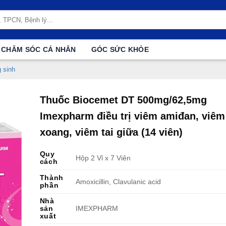
CHĂM SÓC CÁ NHÂN
GÓC SỨC KHỎE
 sinh
Thuốc Biocemet DT 500mg/62,5mg
Imexpharm điều trị viêm amiđan, viêm
xoang, viêm tai giữa (14 viên)
Quy
Hộp 2 Vỉ x 7 Viên
cách
Thành
Amoxicillin, Clavulanic acid
phần
Nhà
sản
IMEXPHARM
xuất