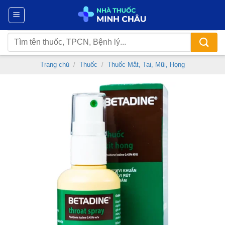
Chuyển
đến
nội
Tìm
dung
kiếm:
Trang chủ
/
Thuốc
/
Thuốc Mắt, Tai, Mũi, Họng