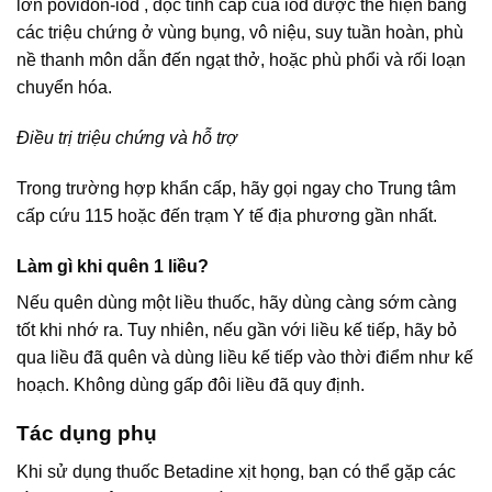
lớn povidon-iod , độc tính cấp của iod được thể hiện bằng
các triệu chứng ở vùng bụng, vô niệu, suy tuần hoàn, phù
nề thanh môn dẫn đến ngạt thở, hoặc phù phổi và rối loạn
chuyển hóa.
Điều trị triệu chứng và hỗ trợ
Trong trường hợp khẩn cấp, hãy gọi ngay cho Trung tâm
cấp cứu 115 hoặc đến trạm Y tế địa phương gần nhất.
Làm gì khi quên 1 liều?
Nếu quên dùng một liều thuốc, hãy dùng càng sớm càng
tốt khi nhớ ra. Tuy nhiên, nếu gần với liều kế tiếp, hãy bỏ
qua liều đã quên và dùng liều kế tiếp vào thời điểm như kế
hoạch. Không dùng gấp đôi liều đã quy định.
Tác dụng phụ
Khi sử dụng thuốc Betadine xịt họng, bạn có thể gặp các