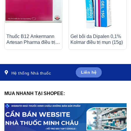
Thuốc B12 Ankermann
Gel bôi da Dipalen 0,1%
Artesan Pharma điều trị
Kolmar điều trị mụn (15g)
các bệnh thiếu máu, đau
dây thần kinh (2 vỉ x 25
viên)
Liên hệ
Hệ thống Nhà thuốc
MUA NHANH TẠI SHOPEE: