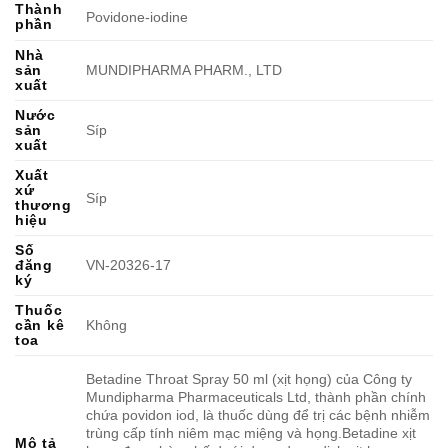
Thành
Povidone-iodine
phần
Nhà
sản
MUNDIPHARMA PHARM., LTD
xuất
Nước
sản
Síp
xuất
Xuất
xứ
Síp
thương
hiệu
Số
đăng
VN-20326-17
ký
Thuốc
cần kê
Không
toa
Betadine Throat Spray 50 ml (xịt họng) của Công ty
Mundipharma Pharmaceuticals Ltd, thành phần chính
chứa povidon iod, là thuốc dùng để trị các bệnh nhiễm
trùng cấp tính niêm mạc miệng và họng.Betadine xịt
Mô tả