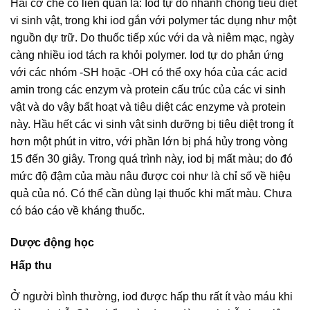
Hai cơ chế có liên quan là: Iod tự do nhanh chóng tiêu diệt
vi sinh vật, trong khi iod gắn với polymer tác dụng như một
nguồn dự trữ. Do thuốc tiếp xúc với da và niêm mạc, ngày
càng nhiều iod tách ra khỏi polymer. Iod tự do phản ứng
với các nhóm -SH hoặc -OH có thể oxy hóa của các acid
amin trong các enzym và protein cấu trúc của các vi sinh
vật và do vậy bất hoạt và tiêu diệt các enzyme và protein
này. Hầu hết các vi sinh vật sinh dưỡng bị tiêu diệt trong ít
hơn một phút in vitro, với phần lớn bị phá hủy trong vòng
15 đến 30 giây. Trong quá trình này, iod bị mất màu; do đó
mức độ đậm của màu nâu được coi như là chỉ số về hiệu
quả của nó. Có thể cần dùng lại thuốc khi mất màu. Chưa
có báo cáo về kháng thuốc.
Dược động học
Hấp thu
Ở người bình thường, iod được hấp thu rất ít vào máu khi