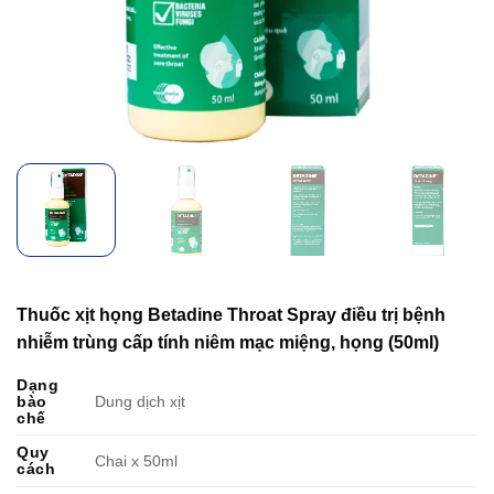
Thuốc xịt họng Betadine Throat Spray điều trị bệnh
nhiễm trùng cấp tính niêm mạc miệng, họng (50ml)
Dạng
bào
Dung dịch xịt
chế
Quy
Chai x 50ml
cách