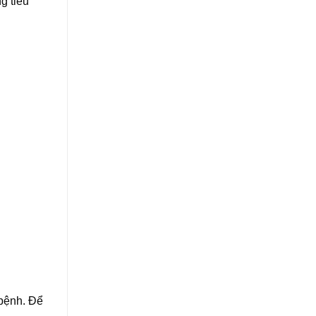
ng tiểu
 bệnh. Để