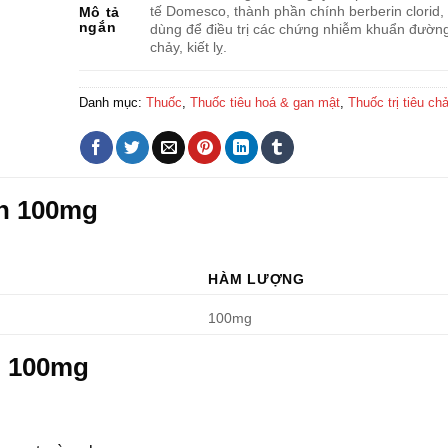
tế Domesco, thành phần chính berberin clorid, 
Mô tả
ngắn
dùng để điều trị các chứng nhiễm khuẩn đường 
chảy, kiết lỵ.
Danh mục:
Thuốc
,
Thuốc tiêu hoá & gan mật
,
Thuốc trị tiêu ch
in 100mg
HÀM LƯỢNG
100mg
n 100mg