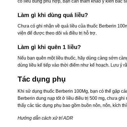
có liều dùng phù hợp, bạn cần tham khảo ý kiến bác sĩ
Làm gì khi dùng quá liều?
Chưa có ghi nhận về quá liều của thuốc Berberin 100
viện để được theo dõi và điều trị hỗ trợ.
Làm gì khi quên 1 liều?
Nếu bạn quên một liều thuốc, hãy dùng càng sớm càng t
dùng liều kế tiếp vào thời điểm như kế hoạch. Lưu ý r
Tác dụng phụ
Khi sử dụng thuốc Berberin 100Mg, bạn có thể gặp c
Berberin dung nạp tốt ở liều điều trị 500 mg, chưa g
thấy các tác dụng phụ bao gồm buồn nôn, nôn, kích thí
Hướng dẫn cách xử trí ADR