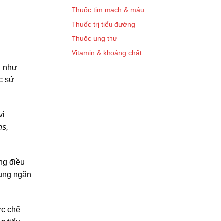
Thuốc tim mạch & máu
Thuốc trị tiểu đường
Thuốc ung thư
Vitamin & khoáng chất
g như
c sử
vi
ns,
ng điều
 dụng ngăn
ức chế