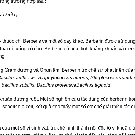
rong trường hợp sau:
à kiết lỵ
cây thuộc chi Berberis và một số cây khác. Berberin được sử dụn
 loại đồ uống có cồn. Berberin có hoạt tính kháng khuẩn và đượ
ng.
ng Gram dương và Gram âm. Berberin ức chế sự phát triển của 
cillus anthracis, Staphylococcus aureus, Streptococcus virida
 bacillus subtilis, Bacillus proteus
và
Bacillus typhoid
.
 khuẩn đường ruột. Một số nghiên cứu tác dụng của berberin tro
 Escherichia coli, kết quả cho thấy một số cơ chế giải thích tác
ủa một số vi sinh vật, ức chế hình thành nội độc tố vi khuẩn, 