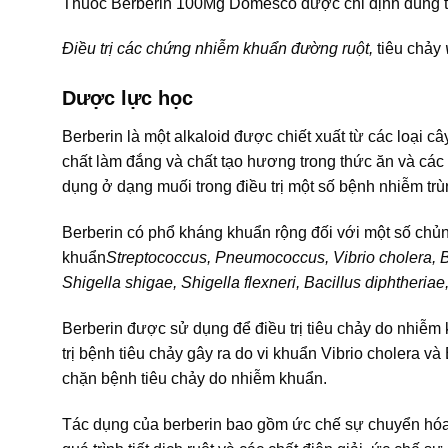
Thuốc Berberin 100Mg Domesco được chỉ định dùng t
Ðiều trị các chứng nhiễm khuẩn đường ruột,
tiêu chảy
v
Dược lực học
Berberin là một alkaloid được chiết xuất từ các loại 
chất làm đắng và chất tạo hương trong thức ăn và các
dụng ở dạng muối trong điều trị một số bệnh nhiễm trù
Berberin có phổ kháng khuẩn rộng đối với một số chủ
khuẩn
Streptococcus, Pneumococcus, Vibrio cholera, Ba
Shigella shigae, Shigella flexneri, Bacillus diphtheriae,
Berberin được sử dụng để điều trị tiêu chảy do nhiễm
trị bệnh tiêu chảy gây ra do vi khuẩn Vibrio cholera và
chặn bệnh tiêu chảy do nhiễm khuẩn.
Tác dụng của berberin bao gồm ức chế sự chuyển hóa c