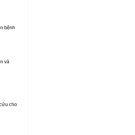
ến bệnh
ên và
 cứu cho