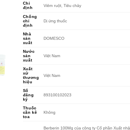
Chỉ
Viêm ruột, Tiêu chảy
định
Chống
chỉ
Dị ứng thuốc
định
Nhà
sản
DOMESCO
xuất
Nước
sản
Việt Nam
xuất
Xuất
xứ
Việt Nam
thương
hiệu
Số
đăng
893100102023
ký
Thuốc
cần kê
Không
toa
Berberin 100Mg của công ty Cổ phần Xuất nh