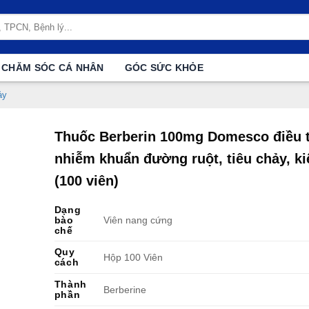
CHĂM SÓC CÁ NHÂN
GÓC SỨC KHỎE
ảy
Thuốc Berberin 100mg Domesco điều t
nhiễm khuẩn đường ruột, tiêu chảy, kiế
(100 viên)
Dạng
bào
Viên nang cứng
chế
Quy
Hộp 100 Viên
cách
Thành
Berberine
phần