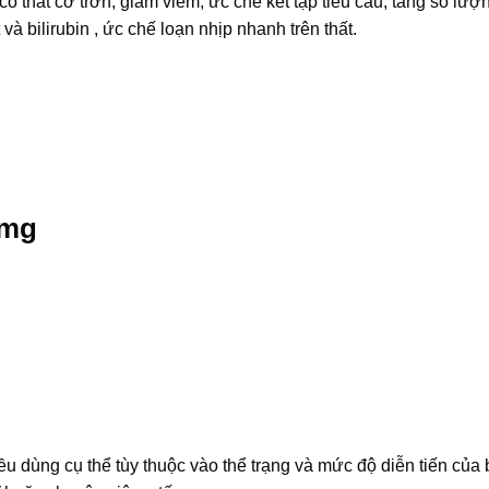
ự co thắt cơ trơn, giảm viêm, ức chế kết tập tiểu cầu, tăng số lượ
 và bilirubin , ức chế loạn nhịp nhanh trên thất.
0mg
iều dùng cụ thể tùy thuộc vào thể trạng và mức độ diễn tiến của