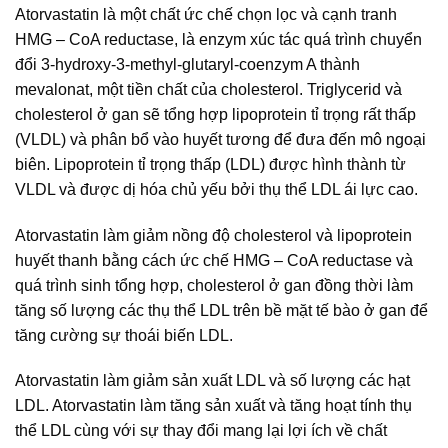
Atorvastatin là một chất ức chế chọn lọc và cạnh tranh
HMG – CoA reductase, là enzym xúc tác quá trình chuyển
đổi 3-hydroxy-3-methyl-glutaryl-coenzym A thành
mevalonat, một tiền chất của cholesterol. Triglycerid và
cholesterol ở gan sẽ tổng hợp lipoprotein tỉ trọng rất thấp
(VLDL) và phân bổ vào huyết tương để đưa đến mô ngoại
biên. Lipoprotein tỉ trọng thấp (LDL) được hình thành từ
VLDL và được dị hóa chủ yếu bởi thụ thể LDL ái lực cao.
Atorvastatin làm giảm nồng độ cholesterol và lipoprotein
huyết thanh bằng cách ức chế HMG – CoA reductase và
quá trình sinh tổng hợp, cholesterol ở gan đồng thời làm
tăng số lượng các thụ thể LDL trên bề mặt tế bào ở gan để
tăng cường sự thoái biến LDL.
Atorvastatin làm giảm sản xuất LDL và số lượng các hạt
LDL. Atorvastatin làm tăng sản xuất và tăng hoạt tính thụ
thể LDL cùng với sự thay đổi mang lại lợi ích về chất