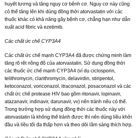
huyết tương và tăng nguy cơ bệnh cơ. Nguy cơ này cũng
có thể tăng lên khi dùng đồng thời atorvastatin với các
thuốc khác có khả năng gây bệnh cơ, chẳng hạn như dẫn
xuất acid fibric và ezetimib.
Các chất ức chế CYP3A4
Các chất ức chế mạnh CYP3A4 đã được chứng minh làm
tăng rõ rệt nồng độ của atorvastatin. Sử dụng đồng thời
các thuốc ức chế mạnh CYP3A4 (ví dụ ciclosporin,
telithromycin, clarithromycin, delavirdin, stiripentol,
ketoconazol, voriconazol, itraconazol, posaconazol và các
chất ức chế protease HIV bao gồm ritonavir, lopinavir,
atazanavir, indinavir, darunavir, vv) nên tránh nếu có thể.
Trong trường hợp sử dụng đồng thời các thuốc này với
atorvastatin là không thể tránh được thì nên dùng liều khởi
đầu và liều tối đa thấp hơn và theo dõi lâm sàng thích hợp.