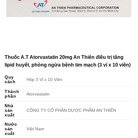
Thuốc A.T Atorvastatin 20mg An Thiên điều trị tăng
lipid huyết, phòng ngừa bệnh tim mạch (3 vỉ x 10 viên)
Quy
Hộp 3 Vỉ x 10 Viên
cách
Thành
Atorvastatin
phần
Nhà
sản
CÔNG TY CỔ PHẦN DƯỢC PHẨM AN THIÊN
xuất
Nước
sản
Việt Nam
xuất