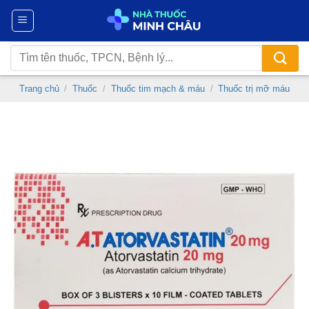
Chuyển
đến
nội
Tìm
dung
kiếm:
Trang chủ
/
Thuốc
/
Thuốc tim mạch & máu
/
Thuốc trị mỡ máu