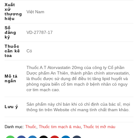
Xuất
xứ
Việt Nam
thương
hiệu
Số
đăng
VD-27787-17
ký
Thuốc
cần kê
Có
toa
Thuốc A.T Atorvastatin 20mg của công ty Cổ phần
Dược phẩm An Thiên, thành phần chính atorvastatin,
Mô tả
là thuốc được sử dụng để điều trị tăng lipid huyết và
ngắn
phòng ngừa biến cố tim mạch ở bệnh nhân có nguy
cơ tim mạch cao.
Sản phẩm này chỉ bán khi có chỉ định của bác sĩ, mọi
Lưu ý
thông tin trên Website chỉ mang tính chất tham khảo.
Danh mục:
Thuốc
,
Thuốc tim mạch & máu
,
Thuốc trị mỡ máu