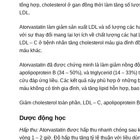
tổng hợp, cholesterol ở gan đồng thời làm tăng số lượ
LDL.
Atorvastatin làm giảm sản xuất LDL và số lượng các hạ
với sự thay đổi mang lại lợi ích về chất lượng các hạt
LDL – C ở bệnh nhân tăng cholesterol máu gia đình đ
máu khác.
Atorvastatin đã được chứng minh là làm giảm nồng độ 
apolipoprotein B (34 – 50%), và triglycerid (14 – 33%)
cứu đáp ứng liều. Các kết quả này phù hợp ở những bệ
máu không có tính gia đình, và tăng lipid hỗn hợp, b
Giảm cholesterol toàn phần, LDL – C, apolipoprotein 
Dược động học
Hấp thu:
Atorvastatin được hấp thu nhanh chóng sau k
vòng 1 – 2 giờ. Độ hấp thu tăng tỷ lệ thuận với liều d