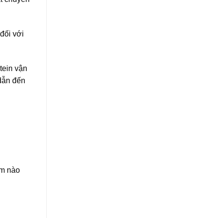
đối với
tein vận
dẫn đến
ểm nào