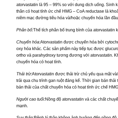
atorvastatin là 95 – 99% so với dung dịch uống. Sinh 
thân có hoạt tính ức chế HMG – CoA reductase là khoả
niêm mạc đường tiêu hóa và/hoặc chuyển hóa lần đầu
Phân bố:
Thể tích phân bố trung bình của atorvastatin 
Chuyển hóa:
Atorvastatin được chuyển hóa bởi cytoch
oxy hóa khác. Các sản phẩm này tiếp tục được glucur
ortho và parahydroxy tương đương với atorvastatin. 
chuyển hóa có hoạt tính.
Thải trừ:
Atorvastatin được thải trừ chủ yếu qua mật v
trải qua chu trình gan ruột đáng kể. Thời gian bán thả
bán thải của chất chuyển hóa có hoạt tính ức chế HM
Người cao tuổi:
Nồng độ atorvastatin và các chất chuy
mạnh.
Suy thận:
Bệnh lý thận không ảnh hưởng đến nồng độ tr