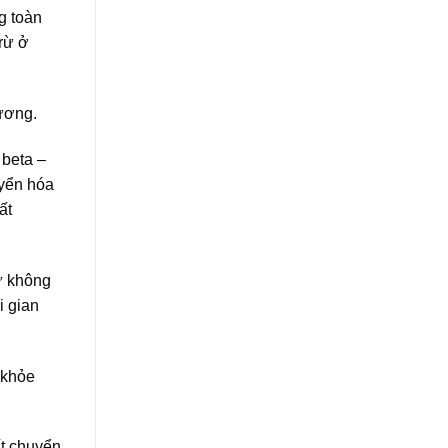
g toàn
rừ ở
tương.
 beta –
uyển hóa
ất
ư không
i gian
 khỏe
ất chuyển