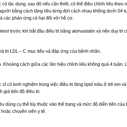
 có tác dụng, sau đó nếu cần thiết, có thể điều chỉnh liều theo 
người bằng cách tăng liều từng đợt cách nhau không dưới 04 t
là các phản ứng có hại đối với hệ cơ.
ol trước khi bắt đầu điều trị bằng atorvastatin và nên duy trì 
iá trị LDL – C mục tiêu và đáp ứng của bệnh nhân.
 Khoảng cách giữa các lần hiệu chỉnh liều không quá 4 tuần. L
sĩ có kinh nghiệm trong việc điều trị tăng lipid máu ở trẻ em v
iá tiến độ điều trị.
iều dùng cụ thể tùy thuộc vào thể trạng và mức độ diễn tiến của
 hoặc chuyên viên y tế.