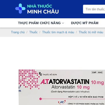
Chuyển
Tìm
đến
kiếm:
nội
dung
THỰC PHẨM CHỨC NĂNG
DƯỢC MỸ PHẨM
Trang chủ
/
Thuốc
/
Thuốc tim mạch & máu
/
Thuốc trị mỡ máu