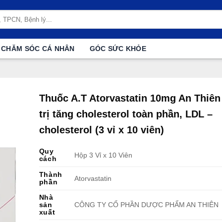
CHĂM SÓC CÁ NHÂN
GÓC SỨC KHỎE
Thuốc A.T Atorvastatin 10mg An Thiên
trị tăng cholesterol toàn phần, LDL –
cholesterol (3 vỉ x 10 viên)
Quy
Hộp 3 Vỉ x 10 Viên
cách
Thành
Atorvastatin
phần
Nhà
sản
CÔNG TY CỔ PHẦN DƯỢC PHẨM AN THIÊN
xuất