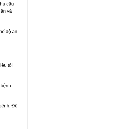
nhu cầu
uần và
chế độ ăn
iều tối
à bệnh
 bệnh. Để