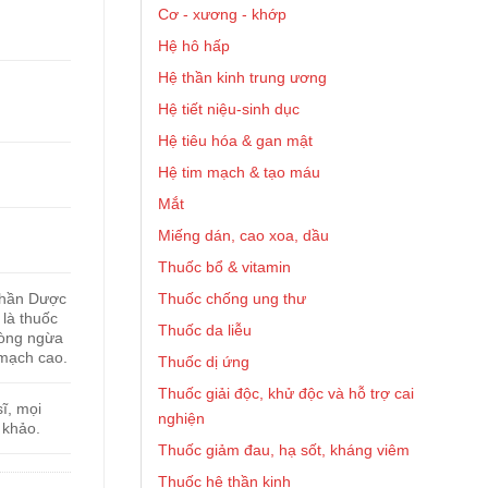
Cơ - xương - khớp
Hệ hô hấp
Hệ thần kinh trung ương
Hệ tiết niệu-sinh dục
Hệ tiêu hóa & gan mật
Hệ tim mạch & tạo máu
Mắt
Miếng dán, cao xoa, dầu
Thuốc bổ & vitamin
Thuốc chống ung thư
phần Dược
 là thuốc
Thuốc da liễu
hòng ngừa
 mạch cao.
Thuốc dị ứng
Thuốc giải độc, khử độc và hỗ trợ cai
ĩ, mọi
nghiện
 khảo.
Thuốc giảm đau, hạ sốt, kháng viêm
Thuốc hệ thần kinh