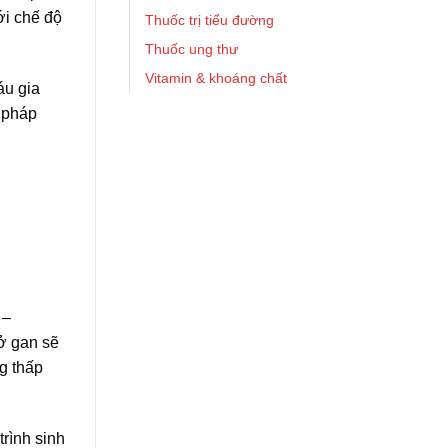
ới chế độ
Thuốc trị tiểu đường
Thuốc ung thư
Vitamin & khoáng chất
áu gia
u pháp
 –
 ở gan sẽ
ng thấp
rình sinh