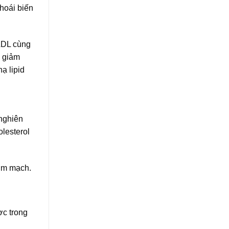
hoái biến
 LDL cùng
m giảm
ạ lipid
 nghiên
lesterol
tim mạch.
ợc trong