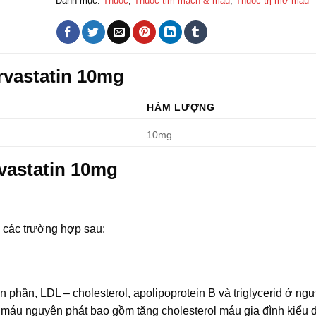
Danh mục:
Thuốc
,
Thuốc tim mạch & máu
,
Thuốc trị mỡ máu
rvastatin 10mg
HÀM LƯỢNG
10mg
vastatin 10mg
g các trường hợp sau:
n phần, LDL – cholesterol, apolipoprotein B và triglycerid ở ngư
ol máu nguyên phát bao gồm tăng cholesterol máu gia đình kiểu 