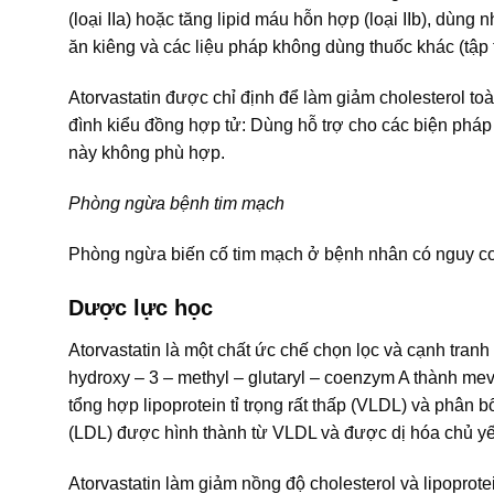
(loại IIa) hoặc tăng lipid máu hỗn hợp (loại IIb), dùn
ăn kiêng và các liệu pháp không dùng thuốc khác (tập 
Atorvastatin được chỉ định để làm giảm cholesterol to
đình kiểu đồng hợp tử: Dùng hỗ trợ cho các biện pháp đ
này không phù hợp.
Phòng ngừa bệnh tim mạch
Phòng ngừa biến cố tim mạch ở bệnh nhân có nguy cơ
Dược lực học
Atorvastatin là một chất ức chế chọn lọc và cạnh tran
hydroxy – 3 – methyl – glutaryl – coenzym A thành meva
tổng hợp lipoprotein tỉ trọng rất thấp (VLDL) và phân 
(LDL) được hình thành từ VLDL và được dị hóa chủ yếu
Atorvastatin làm giảm nồng độ cholesterol và lipopro