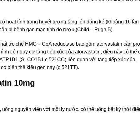
có hoạt tính trong huyết tương tăng lên đáng kể (khoảng 16 lần 
ân bị bệnh gan mạn tính do rượu (Child – Pugh B).
chất ức chế HMG – CoA reductase bao gồm atorvastatin cần pro
có nguy cơ tăng tiếp xúc của atorvastatin, điều này có thể 
 OATP1B1 (SLCO1B1 c.521CC) liên quan với tăng tiếp xúc của
 có biến thể kiểu gen này (c.521TT).
atin 10mg
uống nguyên viên với một ly nước, có thể uống bất kỳ thời đi