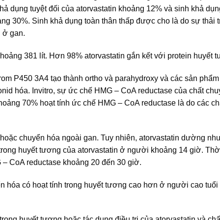
khả dụng tuyệt đối của atorvastatin khoảng 12% và sinh khả dụn
ng 30%. Sinh khả dụng toàn thân thấp được cho là do sự thải t
 ở gan.
khoảng 381 lít. Hơn 98% atorvastatin gắn kết với protein huyết 
rom P450 3A4 tạo thành ortho và parahydroxy và các sản phẩm
onid hóa. Invitro, sự ức chế HMG – CoA reductase của chất ch
Khoảng 70% hoạt tính ức chế HMG – CoA reductase là do các ch
à/hoặc chuyển hóa ngoài gan. Tuy nhiên, atorvastatin dường nh
i trong huyết tương của atorvastatin ở người khoảng 14 giờ. Thờ
G – CoA reductase khoảng 20 đến 30 giờ.
ển hóa có hoạt tính trong huyết tương cao hơn ở người cao tuổi
ong huyết tương hoặc tác dụng điều trị của atorvastatin và ch