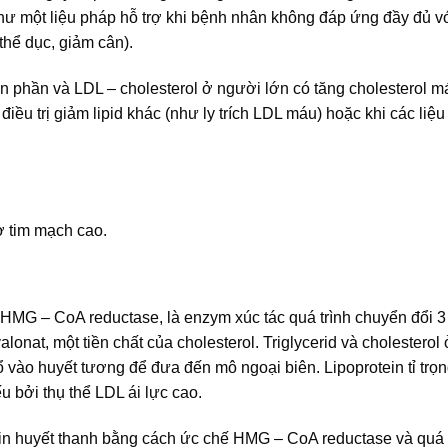
g như một liệu pháp hỗ trợ khi bệnh nhân không đáp ứng đầy đủ v
thể dục, giảm cân).
àn phần và LDL – cholesterol ở người lớn có tăng cholesterol m
iều trị giảm lipid khác (như ly trích LDL máu) hoặc khi các liệ
 tim mạch cao.
h HMG – CoA reductase, là enzym xúc tác quá trình chuyển đổi 3
lonat, một tiền chất của cholesterol. Triglycerid và cholesterol
bổ vào huyết tương để đưa đến mô ngoại biên. Lipoprotein tỉ trọ
 bởi thụ thể LDL ái lực cao.
tein huyết thanh bằng cách ức chế HMG – CoA reductase và quá t