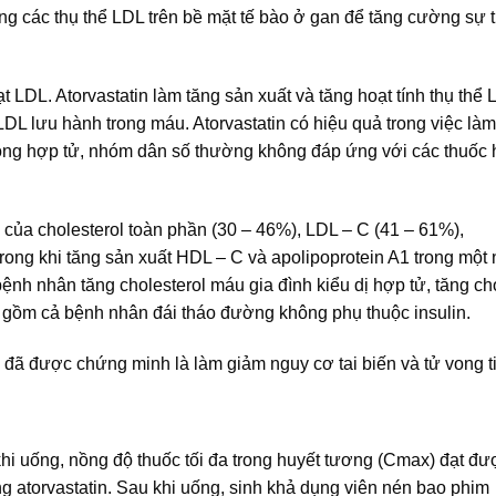
ng các thụ thể LDL trên bề mặt tế bào ở gan để tăng cường sự t
t LDL. Atorvastatin làm tăng sản xuất và tăng hoạt tính thụ thể
 LDL lưu hành trong máu. Atorvastatin có hiệu quả trong việc là
ồng hợp tử, nhóm dân số thường không đáp ứng với các thuốc h
của cholesterol toàn phần (30 – 46%), LDL – C (41 – 61%),
 trong khi tăng sản xuất HDL – C và apolipoprotein A1 trong một
nh nhân tăng cholesterol máu gia đình kiểu dị hợp tử, tăng cho
ao gồm cả bệnh nhân đái tháo đường không phụ thuộc insulin.
B đã được chứng minh là làm giảm nguy cơ tai biến và tử vong 
hi uống, nồng độ thuốc tối đa trong huyết tương (Cmax) đạt đư
ùng atorvastatin. Sau khi uống, sinh khả dụng viên nén bao phim