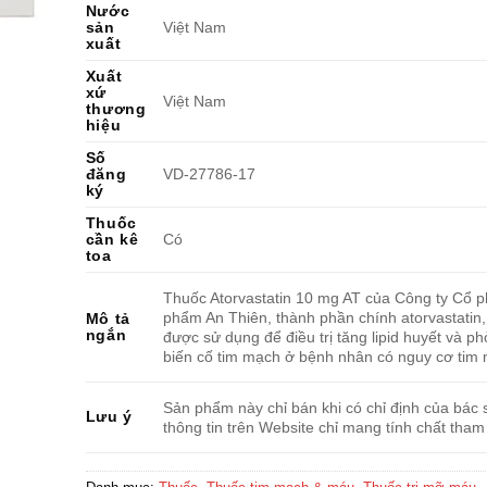
Nước
sản
Việt Nam
xuất
Xuất
xứ
Việt Nam
thương
hiệu
Số
đăng
VD-27786-17
ký
Thuốc
cần kê
Có
toa
Thuốc Atorvastatin 10 mg AT của Công ty Cổ 
phẩm An Thiên, thành phần chính atorvastatin,
Mô tả
ngắn
được sử dụng để điều trị tăng lipid huyết và p
biến cố tim mạch ở bệnh nhân có nguy cơ tim
Sản phẩm này chỉ bán khi có chỉ định của bác s
Lưu ý
thông tin trên Website chỉ mang tính chất tham