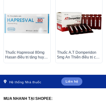
Thuốc Hapresval 80mg
Thuốc A.T Domperidon
Hasan điều trị tăng huyết
5mg An Thiên điều trị các
áp nguyên phát (10 vỉ x
trường hợp buồn nôn và
10 viên)
nôn (30 ống)
Liên hệ
Hệ thống Nhà thuốc
MUA NHANH TẠI SHOPEE: