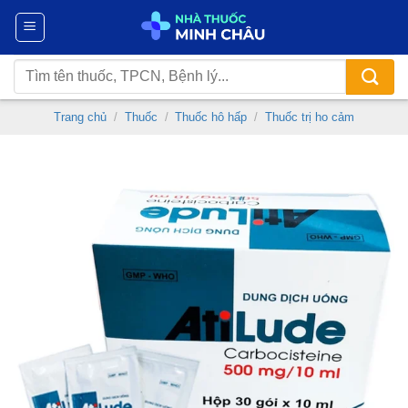
Chuyển
đến
nội
Tìm
dung
kiếm:
Trang chủ
/
Thuốc
/
Thuốc hô hấp
/
Thuốc trị ho cảm