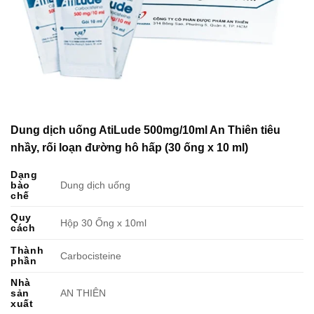
Dung dịch uống AtiLude 500mg/10ml An Thiên tiêu
nhầy, rối loạn đường hô hấp (30 ống x 10 ml)
Dạng
bào
Dung dịch uống
chế
Quy
Hộp 30 Ống x 10ml
cách
Thành
Carbocisteine
phần
Nhà
sản
AN THIÊN
xuất