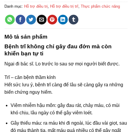
Danh mục:
Hỗ trợ điều trị
,
Hỗ trợ điều trị trĩ
,
Thực phẩm chức năng
Mô tả sản phẩm
B
ệnh trĩ không chỉ gây đau đớn mà còn
khiến bạn tự ti
Ngại đi bác sĩ. Lo trước lo sau sợ mọi người biết được.
Trĩ – căn bệnh thầm kính
Hết sức lưu ý, bệnh trĩ càng để lâu sẽ càng gây ra những
biến chứng nguy hiểm.
Viêm nhiễm hậu môn: gây đau rát, chảy máu, có mùi
khó chịu, lâu ngày có thể gây viêm loét.
Gây thiếu máu: ra máu khi đi ngoài, lúc đầu vài giọt, sau
đó máu thành tia, mất máu quá nhiều có thể gây ngất