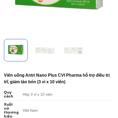
Viên uống Antri Nano Plus CVI Pharma hỗ trợ điều trị
trĩ, giảm táo bón (3 vỉ x 10 viên)
Quy
Hộp 3 vỉ x 10 viên
cách
Xuất
xứ
Việt Nam
thương
hiệu