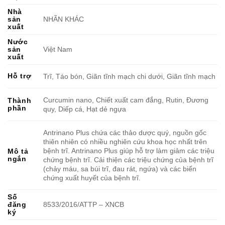
Nhà
sản
NHÃN KHÁC
xuất
Nước
sản
Việt Nam
xuất
Hỗ trợ
Trĩ, Táo bón, Giãn tĩnh mạch chi dưới, Giãn tĩnh mạch
Curcumin nano, Chiết xuất cam đắng, Rutin, Đương
Thành
phần
quy, Diếp cá, Hạt dẻ ngựa
Antrinano Plus chứa các thảo dược quý, nguồn gốc
thiên nhiên có nhiều nghiên cứu khoa học nhất trên
bệnh trĩ. Antrinano Plus giúp hỗ trợ làm giảm các triệu
Mô tả
ngắn
chứng bệnh trĩ. Cải thiện các triệu chứng của bệnh trĩ
(chảy máu, sa búi trĩ, đau rát, ngứa) và các biến
chứng xuất huyết của bệnh trĩ.
Số
đăng
8533/2016/ATTP – XNCB
ký