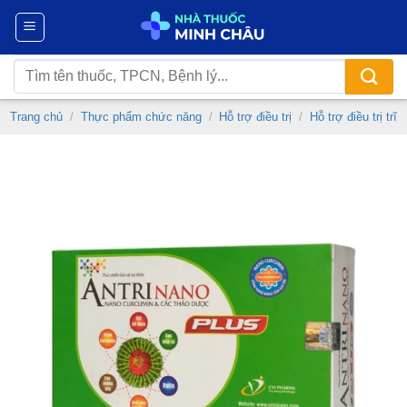
Chuyển
đến
nội
Tìm
dung
kiếm:
Trang chủ
/
Thực phẩm chức năng
/
Hỗ trợ điều trị
/
Hỗ trợ điều trị trĩ