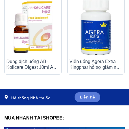
Dung dịch uống AB-
Viên uống Agera Extra
Kolicare Digest 10ml AB-
Kingphar hỗ trợ giảm ngạt
Biotics bổ sung lợi khuẩn,
mũi, hắt hơi (60 viên)
hỗ trợ cải thiện hệ vi sinh
đường ruột
Liên hệ
Hệ thống Nhà thuốc
MUA NHANH TẠI SHOPEE: