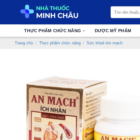
Chuyển
Tìm
đến
kiếm:
nội
dung
THỰC PHẨM CHỨC NĂNG
DƯỢC MỸ PHẨM
Trang chủ
/
Thực phẩm chức năng
/
Sức khoẻ tim mạch