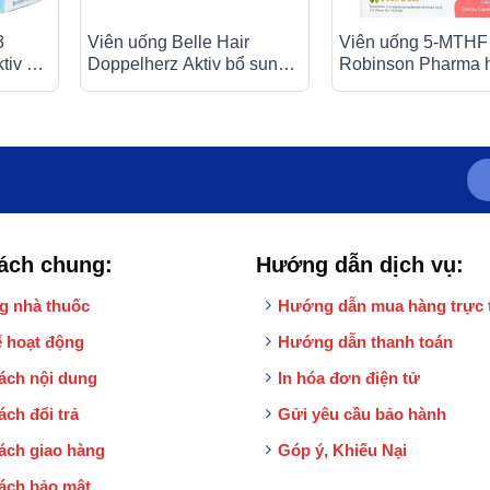
3
Viên uống Belle Hair
Viên uống 5-MTHF
tiv bổ
Doppelherz Aktiv bổ sung
Robinson Pharma h
g
các vitamin và khoáng chất
cho phụ nữ bị rối l
(3 vỉ x 10 viên)
chuyển hóa acid foli
10 viên)
ách chung:
Hướng dẫn dịch vụ:
g nhà thuốc
Hướng dẫn mua hàng trực 
 hoạt động
Hướng dẫn thanh toán
ách nội dung
In hóa đơn điện tử
ách đổi trả
Gửi yêu cầu bảo hành
ách giao hàng
Góp ý, Khiếu Nại
ách bảo mật