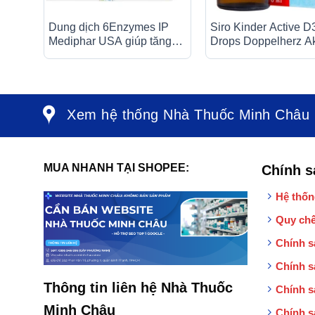
Dung dịch 6Enzymes IP
Siro Kinder Active D
Mediphar USA giúp tăng
Drops Doppelherz Ak
cường tiêu hoá thức ăn (4
sung vitamin D3, tăn
vỉ x 5 ống x 10ml)
cường sức đề kháng
(30ml)
Xem hệ thống Nhà Thuốc Minh Châu
MUA NHANH TẠI SHOPEE:
Chính s
Hệ thốn
Quy chế
Chính s
Chính s
Thông tin liên hệ Nhà Thuốc
Chính s
Minh Châu
Chính s