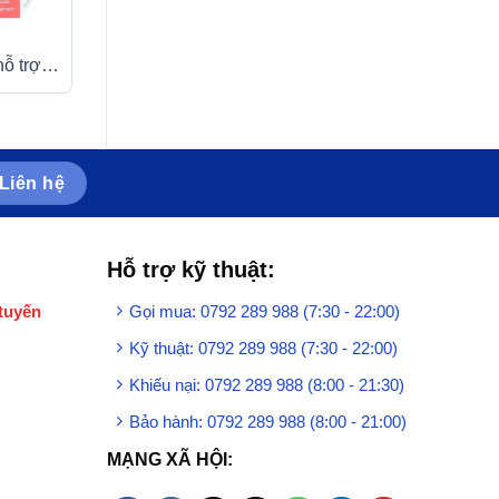
Siro Kinder Multivitamin
Viên uống Active
ỗ trợ
Syrup with L-Lysine
New Nordic hỗ tr
oạn
Doppelherz Aktiv bổ sung
khí phổi, viêm ph
c (3 vỉ x
vitamin và khoáng chất
hen suyễn (2 vỉ x 
(100ml)
Liên hệ
Hỗ trợ kỹ thuật:
tuyến
Gọi mua: 0792 289 988 (7:30 - 22:00)
Kỹ thuật: 0792 289 988 (7:30 - 22:00)
Khiếu nại: 0792 289 988 (8:00 - 21:30)
Bảo hành: 0792 289 988 (8:00 - 21:00)
MẠNG XÃ HỘI: