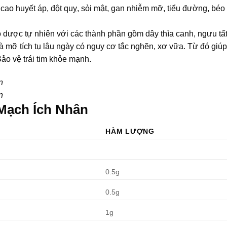
cao huyết áp, đột quỵ, sỏi mật, gan nhiễm mỡ, tiểu đường, béo 
ược tự nhiên với các thành phần gồm dây thìa canh, ngưu tất,
mỡ tích tụ lâu ngày có nguy cơ tắc nghẽn, xơ vữa. Từ đó giú
ảo vệ trái tim khỏe mạnh.
n
n
 Mạch Ích Nhân
HÀM LƯỢNG
0.5g
0.5g
1g