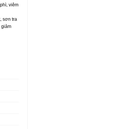
phì, viêm
 sơn tra
p giảm