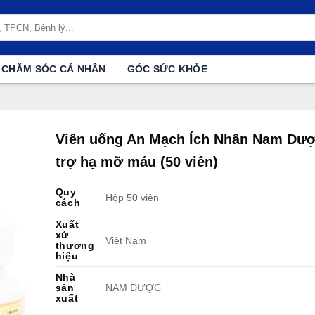
CHĂM SÓC CÁ NHÂN
GÓC SỨC KHỎE
Viên uống An Mạch Ích Nhân Nam Dượ
trợ hạ mỡ máu (50 viên)
Quy
Hộp 50 viên
cách
Xuất
xứ
Việt Nam
thương
hiệu
Nhà
sản
NAM DƯỢC
xuất