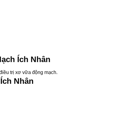
Mạch Ích Nhân
điều trị xơ vữa động mạch.
Ích Nhân