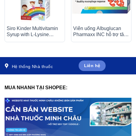
Siro Kinder Multivitamin
Viên uống Albuglucan
Syrup with L-Lysine
Pharmaxx INC hỗ trợ tăng
Doppelherz Aktiv bổ sung
cường sức đề kháng (6 vỉ
vitamin và khoáng chất
x 10 viên)
(100ml)
Liên hệ
Hệ thống Nhà thuốc
MUA NHANH TẠI SHOPEE: