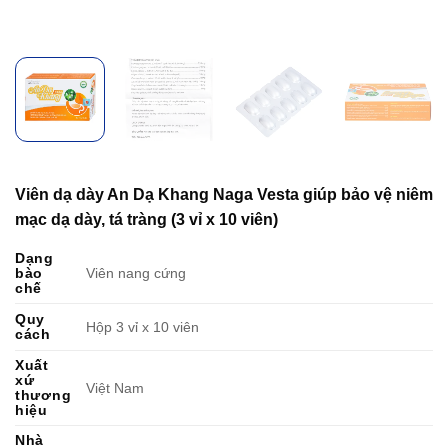
Viên dạ dày An Dạ Khang Naga Vesta giúp bảo vệ niêm
mạc dạ dày, tá tràng (3 vỉ x 10 viên)
Dạng
bào
Viên nang cứng
chế
Quy
Hộp 3 vỉ x 10 viên
cách
Xuất
xứ
Việt Nam
thương
hiệu
Nhà