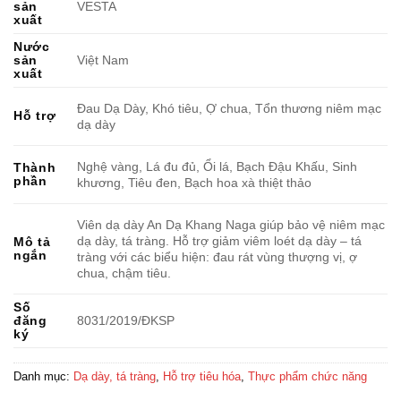
sản
VESTA
xuất
Nước
sản
Việt Nam
xuất
Đau Dạ Dày, Khó tiêu, Ợ chua, Tổn thương niêm mạc
Hỗ trợ
dạ dày
Nghệ vàng, Lá đu đủ, Ổi lá, Bạch Đậu Khấu, Sinh
Thành
phần
khương, Tiêu đen, Bạch hoa xà thiệt thảo
Viên dạ dày An Dạ Khang Naga giúp bảo vệ niêm mạc
dạ dày, tá tràng. Hỗ trợ giảm viêm loét dạ dày – tá
Mô tả
ngắn
tràng với các biểu hiện: đau rát vùng thượng vị, ợ
chua, chậm tiêu.
Số
đăng
8031/2019/ÐKSP
ký
Danh mục:
Dạ dày, tá tràng
,
Hỗ trợ tiêu hóa
,
Thực phẩm chức năng