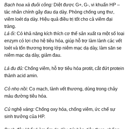
Bạch hoa xà đuôi công:
Diệt được G+, G-, vi khuẩn HP –
tác nhân chính gây đau dạ dày. Phòng chống ung thư,
viêm loét dạ dày. Hiệu quả điều trị tốt cho cả viêm đại
tràng.
Lá ổi:
Có khả năng kích thích cơ thể sản xuất ra một số loại
enzym có lợi cho hệ tiêu hóa, giúp hỗ trợ làm lành các vết
loét và tổn thương trong lớp niêm mạc dạ dày, làm săn se
niêm mạc dạ dày, giảm đau.
Lá đu đủ:
Chống viêm, hỗ trợ tiêu hóa protit, cắt đứt protein
thành acid amin.
Cỏ nhọ nồi:
Co mạch, lành vết thương, dùng trong chảy
máu đường tiêu hóa.
Củ
nghệ
vàng:
Chống oxy hóa, chống viêm, ức chế sự
sinh trưởng của HP.