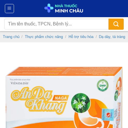
Chuyển
đến
nội
Tìm
dung
kiếm:
Trang chủ
/
Thực phẩm chức năng
/
Hỗ trợ tiêu hóa
/
Dạ dày, tá tràng