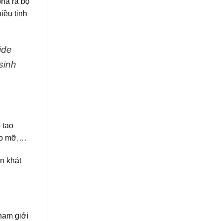
phá ra bộ
iều tinh
ide
sinh
 tạo
bào mỡ,…
n khát
nam giới