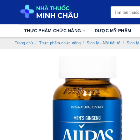
Chuyển
Tìm
đến
kiếm:
nội
dung
THỰC PHẨM CHỨC NĂNG
DƯỢC MỸ PHẨM
Trang chủ
/
Thực phẩm chức năng
/
Sinh lý - Nội tiết tố
/
Sinh l