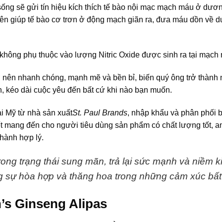
sống sẽ gửi tín hiệu kích thích tế bào nội mạc mạch máu ở dươn
 lên giúp tế bào cơ trơn ở động mạch giãn ra, đưa máu dồn về 
hông phụ thuộc vào lượng Nitric Oxide được sinh ra tại mạch
 nên nhanh chóng, mạnh mẽ và bền bỉ, biến quý ông trở thành
n, kéo dài cuộc yêu đến bất cứ khi nào bạn muốn.
i Mỹ từ nhà sản xuất
St. Paul Brands
, nhập khẩu và phân phối
 mang đến cho người tiêu dùng sản phẩm có chất lượng tốt, an
thành hợp lý.
rong trạng thái sung mãn, trả lại sức mạnh và niềm k
 sự hòa hợp và thăng hoa trong những cảm xúc bất 
’s Ginseng Alipas