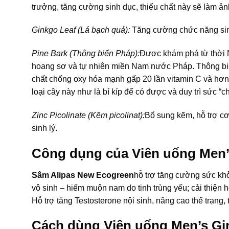
trưởng, tăng cường sinh dục, thiếu chất này sẽ làm
Ginkgo Leaf (Lá bạch quả):
Tăng cường chức năng sinh
Pine Bark (Thông biển Pháp):
Được khám phá từ thời 
hoang sơ và tự nhiên miền Nam nước Pháp. Thông biển
chất chống oxy hóa mạnh gấp 20 lần vitamin C và hơn 
loại cây này như là bí kíp để có được và duy trì sức “
Zinc Picolinate (Kẽm picolinat):
Bổ sung kẽm, hỗ trợ cơ
sinh lý.
Công dụng của Viên uống Men’
Sâm Alipas New Ecogreen
hỗ trợ tăng cường sức khỏe
vô sinh – hiếm muộn nam do tinh trùng yếu; cải thiện
Hỗ trợ tăng Testosterone nội sinh, nâng cao thể trạng
Cách dùng Viên uống Men’s Gi