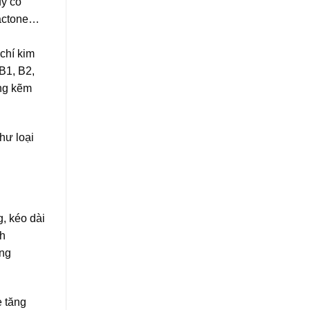
uý có
lactone…
chí kim
B1, B2,
ợng kẽm
hư loại
, kéo dài
nh
ăng
e tăng