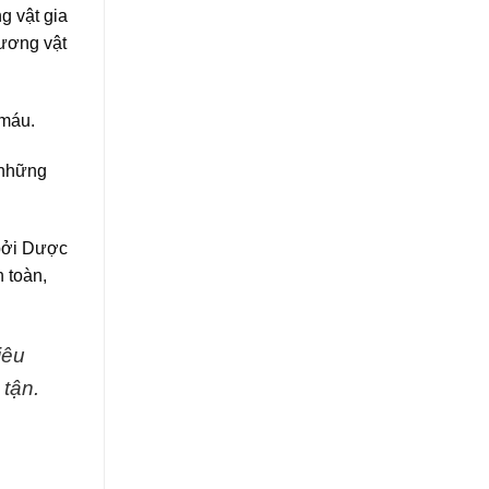
g vật gia
dương vật
 máu.
 những
 bởi Dược
 toàn,
iêu
tận.