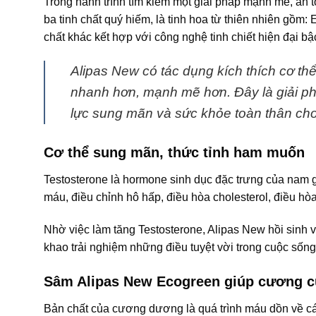
Trong hành trình tìm kiếm một giải pháp mạnh mẽ, an
ba tinh chất quý hiếm, là tinh hoa từ thiên nhiên gồm
chất khác kết hợp với công nghệ tinh chiết hiện đại bậ
Alipas New có tác dụng kích thích cơ thể
nhanh hơn, mạnh mẽ hơn. Đây là giải phá
lực sung mãn và sức khỏe toàn thân cho
Cơ thể sung mãn, thức tỉnh ham muốn
Testosterone là hormone sinh dục đặc trưng của nam gi
máu, điều chỉnh hô hấp, điều hòa cholesterol, điều hò
Nhờ việc làm tăng Testosterone, Alipas New hồi sinh v
khao trải nghiệm những điều tuyệt vời trong cuộc sống 
Sâm Alipas New Ecogreen giúp cương c
Bản chất của cương dương là quá trình máu dồn về cá