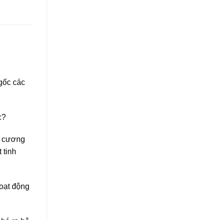
 gốc các
c?
h cương
 tinh
hoạt động