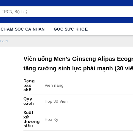
CHĂM SÓC CÁ NHÂN
GÓC SỨC KHỎE
ý nam
Viên uống Men’s Ginseng Alipas Ecog
tăng cường sinh lực phái mạnh (30 viê
Dạng
bào
Viên nang
chế
Quy
Hộp 30 Viên
cách
Xuất
xứ
Hoa Kỳ
thương
hiệu