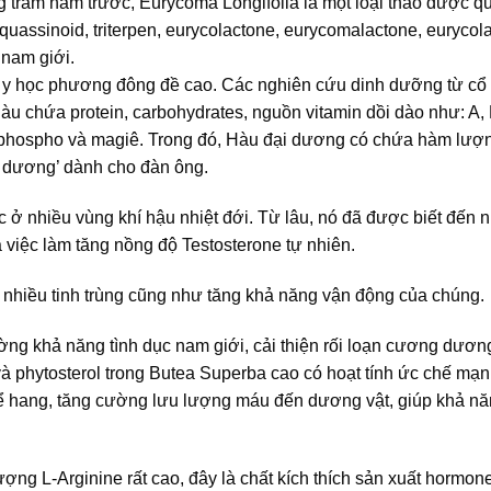
 trăm năm trước, Eurycoma Longifolia là một loại thảo dược q
uassinoid, triterpen, eurycolactone, eurycomalactone, euryco
 nam giới.
 y học phương đông đề cao. Các nghiên cứu dinh dưỡng từ cổ 
àu chứa protein, carbohydrates, nguồn vitamin dồi dào như: A, 
i, phospho và magiê. Trong đó, Hàu đại dương có chứa hàm lư
 dương’ dành cho đàn ông.
c ở nhiều vùng khí hậu nhiệt đới. Từ lâu, nó đã được biết đến n
việc làm tăng nồng độ Testosterone tự nhiên.
t nhiều tinh trùng cũng như tăng khả năng vận động của chúng.
ng khả năng tình dục nam giới, cải thiện rối loạn cương dương
và phytosterol trong Butea Superba cao có hoạt tính ức chế mạ
hang, tăng cường lưu lượng máu đến dương vật, giúp khả n
ng L-Arginine rất cao, đây là chất kích thích sản xuất hormon