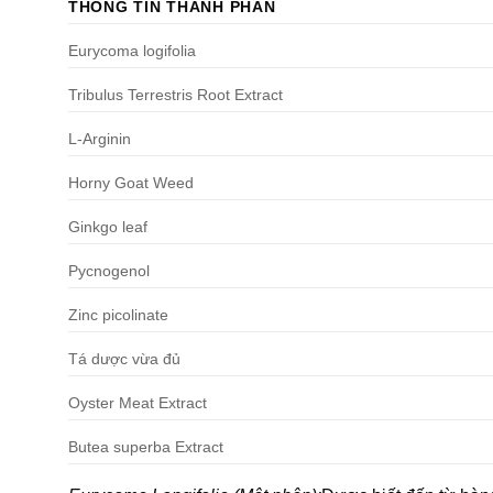
THÔNG TIN THÀNH PHẦN
Eurycoma logifolia
Tribulus Terrestris Root Extract
L-Arginin
Horny Goat Weed
Ginkgo leaf
Pycnogenol
Zinc picolinate
Tá dược vừa đủ
Oyster Meat Extract
Butea superba Extract