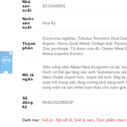
Nhà
sản
ECOGREEN
xuất
Nước
sản
Hoa Kỳ
xuất
Eurycoma logifolia, Tribulus Terrestris Root Extr
Arginin, Horny Goat Weed, Ginkgo leaf, Pycno
Thành
phần
Zinc picolinate, Tá dược vừa đủ, Oyster Meat E
Butea superba Extract
Viên uống sâm Alipas New Ecogreen có tác dụ
thích cơ thể gia tăng sản sinh Testosterone nội
Mô tả
Nitric Oxide nhanh hơn, mạnh mẽ hơn. Đây là 
ngắn
vượt trội trong việc tăng cường khả năng sinh lý
sung mãn và sức khỏe toàn thân cho nam giới.
Số
đăng
8545/2020/ÐKSP
ký
Danh mục:
Sinh lý - Nội tiết tố
,
Sinh lý nam
,
Thực phẩm chức 