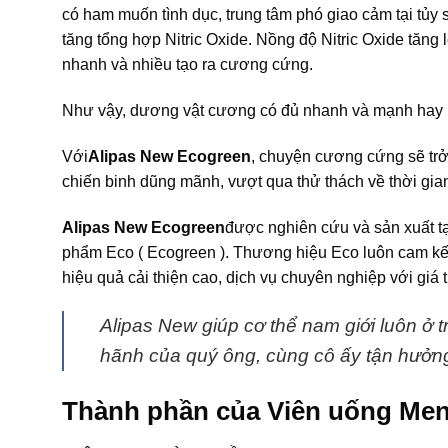
có ham muốn tình dục, trung tâm phó giao cảm tại tủy 
tăng tổng hợp Nitric Oxide. Nồng độ Nitric Oxide tăng
nhanh và nhiều tạo ra cương cứng.
Như vậy, dương vật cương có đủ nhanh và mạnh hay k
Với
Alipas New Ecogreen
, chuyện cương cứng sẽ trở
chiến binh dũng mãnh, vượt qua thử thách về thời gia
Alipas New Ecogreen
được nghiên cứu và sản xuất tạ
phẩm Eco ( Ecogreen ). Thương hiệu Eco luôn cam kết
hiệu quả cải thiện cao, dịch vụ chuyên nghiệp với giá 
Alipas New giúp cơ thể nam giới luôn ở t
hãnh của quý ông, cùng cô ấy tận hưởng
Thành phần của Viên uống Men