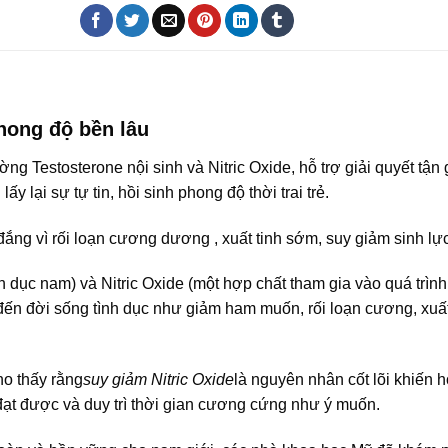
hong độ bền lâu
ng Testosterone nội sinh và Nitric Oxide, hỗ trợ giải quyết tận
y lại sự tự tin, hồi sinh phong độ thời trai trẻ.
đắng vì rối loạn cương dương , xuất tinh sớm, suy giảm sinh lự
h dục nam) và Nitric Oxide (một hợp chất tham gia vào quá trìn
đến đời sống tình dục như giảm ham muốn, rối loạn cương, xuất
ho thấy rằng
suy giảm Nitric Oxide
là nguyên nhân cốt lõi khiến 
ạt được và duy trì thời gian cương cứng như ý muốn.