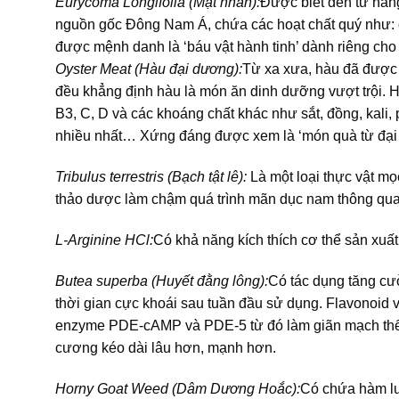
Eurycoma Longifolia (Mật nhân):
Được biết đến từ hàng
nguồn gốc Đông Nam Á, chứa các hoạt chất quý như: q
được mệnh danh là ‘báu vật hành tinh’ dành riêng cho
Oyster Meat (Hàu đại dương):
Từ xa xưa, hàu đã được
đều khẳng định hàu là món ăn dinh dưỡng vượt trội. H
B3, C, D và các khoáng chất khác như sắt, đồng, kal
nhiều nhất… Xứng đáng được xem là ‘món quà từ đại
Tribulus terrestris (Bạch tật lê):
Là một loại thực vật mọ
thảo dược làm chậm quá trình mãn dục nam thông qua 
L-Arginine HCl:
Có khả năng kích thích cơ thể sản xuấ
Butea superba (Huyết đằng lông):
Có tác dụng tăng cườ
thời gian cực khoái sau tuần đầu sử dụng. Flavonoid 
enzyme PDE-cAMP và PDE-5 từ đó làm giãn mạch thể 
cương kéo dài lâu hơn, mạnh hơn.
Horny Goat Weed (Dâm Dương Hoắc):
Có chứa hàm lượ