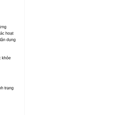
rừng
ác hoạt
 tận dụng
c khỏe
nh trạng