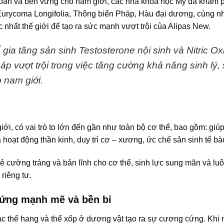
 toàn và bền vững cho nam giới, các nhà khoa học Mỹ đã khám 
: Eurycoma Longifolia, Thông biển Pháp, Hàu đại dương, cùng nh
c nhất thế giới để tạo ra sức mạnh vượt trội của Alipas New.
 gia tăng sản sinh Testosterone nội sinh và Nitric Ox
p vượt trội trong việc tăng cường khả năng sinh lý, 
 nam giới.
ới, có vai trò to lớn đến gần như toàn bộ cơ thể, bao gồm: giúp
a hoạt động thần kinh, duy trì cơ – xương, ức chế sản sinh tế 
ẻ cường tráng và bản lĩnh cho cơ thể, sinh lực sung mãn và luô
riêng tư.
ứng mạnh mẽ và bền bỉ
c thể hang và thể xốp ở dương vật tạo ra sự cương cứng. Khi 