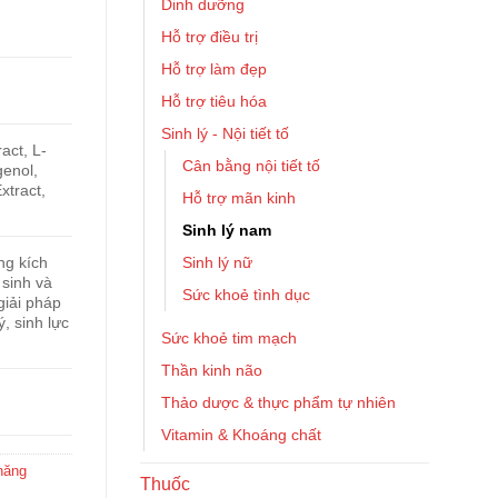
Dinh dưỡng
Hỗ trợ điều trị
Hỗ trợ làm đẹp
Hỗ trợ tiêu hóa
Sinh lý - Nội tiết tố
act, L-
Cân bằng nội tiết tố
genol,
xtract,
Hỗ trợ mãn kinh
Sinh lý nam
Sinh lý nữ
ng kích
 sinh và
Sức khoẻ tình dục
giải pháp
, sinh lực
Sức khoẻ tim mạch
Thần kinh não
Thảo dược & thực phẩm tự nhiên
Vitamin & Khoáng chất
năng
Thuốc