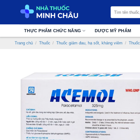
Chuyển
Tìm
đến
kiếm:
nội
dung
THỰC PHẨM CHỨC NĂNG
DƯỢC MỸ PHẨM
Trang chủ
/
Thuốc
/
Thuốc giảm đau, hạ sốt, kháng viêm
/
Thuốc