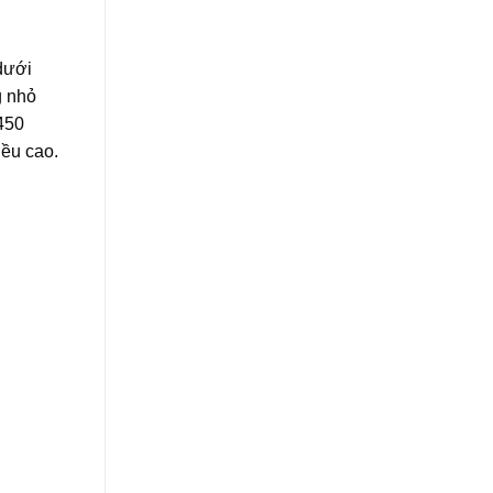
dưới
g nhỏ
450
iều cao.