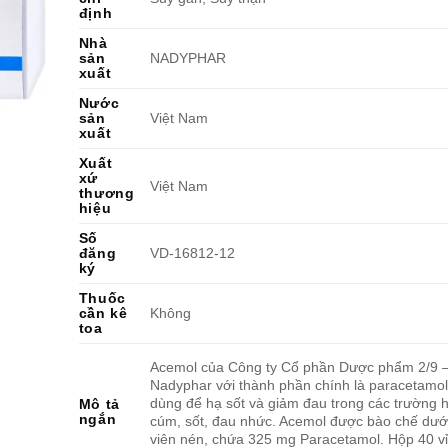
định
Nhà
sản
NADYPHAR
xuất
Nước
sản
Việt Nam
xuất
Xuất
xứ
Việt Nam
thương
hiệu
Số
đăng
VD-16812-12
ký
Thuốc
cần kê
Không
toa
Acemol của Công ty Cổ phần Dược phẩm 2/9 
Nadyphar với thành phần chính là paracetamo
dùng để hạ sốt và giảm đau trong các trường
Mô tả
ngắn
cúm, sốt, đau nhức. Acemol được bào chế dướ
viên nén, chứa 325 mg Paracetamol. Hộp 40 vỉ