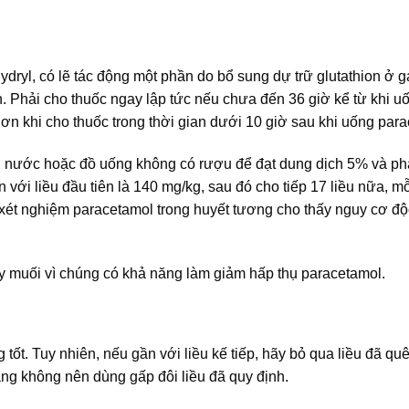
ydryl, có lẽ tác động một phần do bổ sung dự trữ glutathion ở g
h. Phải cho thuốc ngay lập tức nếu chưa đến 36 giờ kể từ khi u
hơn khi cho thuốc trong thời gian dưới 10 giờ sau khi uống par
ới nước hoặc đồ uống không có rượu để đạt dung dịch 5% và ph
 với liều đầu tiên là 140 mg/kg, sau đó cho tiếp 17 liều nữa, mỗ
 xét nghiệm paracetamol trong huyết tương cho thấy nguy cơ độ
ẩy muối vì chúng có khả năng làm giảm hấp thụ paracetamol.
ốt. Tuy nhiên, nếu gần với liều kế tiếp, hãy bỏ qua liều đã qu
ằng không nên dùng gấp đôi liều đã quy định.