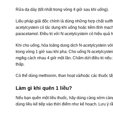
Rửa dạ dày (tốt nhất trong vòng 4 giờ sau khi uống).
Liệu pháp giải độc chính là dùng những hợp chất sulfh
acetylcystein có tác dụng khi uống hoặc tiêm tĩnh mạc
paracetamol. Điều trị với N-acetylcystein có hiệu quả 
Khi cho uống, hòa loãng dung dịch N-acetylcystein v
trong vòng 1 giờ sau khi pha. Cho uống N-acetylcystein
mg/kg cách nhau 4 giờ một lần. Chấm dứt điều trị nếu
thấp.
Có thể dùng methionin, than hoạt và/hoặc các thuốc t
Làm gì khi quên 1 liều?
Nếu bạn quên một liều thuốc, hãy dùng càng sớm càng t
dùng liều kế tiếp vào thời điểm như kế hoạch. Lưu ý r