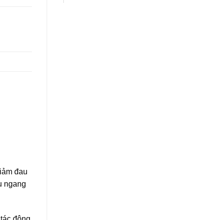
giảm đau
ều ngang
 tác động