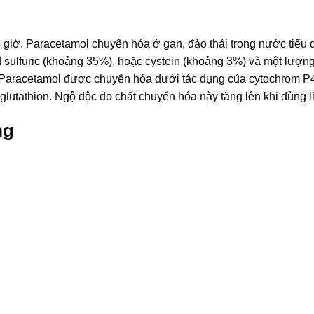
3 giờ. Paracetamol chuyển hóa ở gan, đào thải trong nước tiểu 
d sulfuric (khoảng 35%), hoặc cystein (khoảng 3%) và một lượn
. Paracetamol được chuyển hóa dưới tác dụng của cytochrom P
utathion. Ngộ độc do chất chuyển hóa này tăng lên khi dùng l
mg