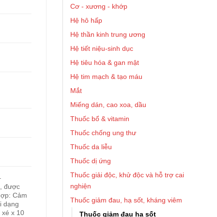
Cơ - xương - khớp
Hệ hô hấp
Hệ thần kinh trung ương
Hệ tiết niệu-sinh dục
Hệ tiêu hóa & gan mật
Hệ tim mạch & tạo máu
Mắt
Miếng dán, cao xoa, dầu
Thuốc bổ & vitamin
Thuốc chống ung thư
Thuốc da liễu
Thuốc dị ứng
Thuốc giải độc, khử độc và hỗ trợ cai
–
nghiện
l, được
 hợp: Cảm
Thuốc giảm đau, hạ sốt, kháng viêm
i dạng
 xé x 10
Thuốc giảm đau hạ sốt