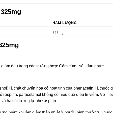
l 325mg
HÀM LƯỢNG
325mg
 325mg
à giảm đau trong các trường hợp: Cảm cúm , sốt, đau nhức.
l) là chất chuyển hóa có hoạt tính của phenacetin, là thuốc 
với aspirin, paracetamol không có hiệu quả điều trị viêm. Với li
 và hạ sốt tương tự như aspirin.
hưng hiếm khi làm giảm thân nhiệt ở người bình thường. Thuốc