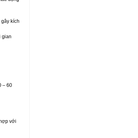
 gây kích
i gian
0 – 60
hợp với