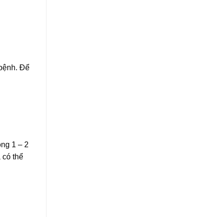
 bệnh. Để
ong 1 – 2
 có thể