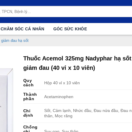
CHĂM SÓC CÁ NHÂN
GÓC SỨC KHỎE
 giảm đau hạ sốt
Thuốc Acemol 325mg Nadyphar hạ sốt
giảm đau (40 vỉ x 10 viên)
Quy
Hộp 40 vỉ x 10 viên
cách
Thành
Acetaminophen
phần
Sốt, Cảm lạnh, Nhức đầu, Đau nửa đầu, Đau n
Chỉ
định
thân, Mọc răng
Chống
chỉ
Suy gan, Suy thận