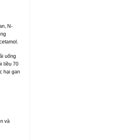
an, N-
ống
acetamol.
ải uống
i liều 70
c hại gan
ên và