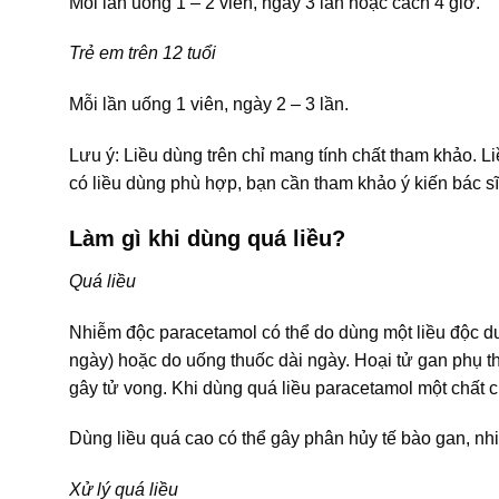
Mỗi lần uống 1 – 2 viên, ngày 3 lần hoặc cách 4 giờ.
Trẻ em trên 12 tuổi
Mỗi lần uống 1 viên, ngày 2 – 3 lần.
Lưu ý: Liều dùng trên chỉ mang tính chất tham khảo. L
có liều dùng phù hợp, bạn cần tham khảo ý kiến bác sĩ
Làm gì khi dùng quá liều?
Quá liều
Nhiễm độc paracetamol có thể do dùng một liều độc duy 
ngày) hoặc do uống thuốc dài ngày. Hoại tử gan phụ thu
gây tử vong. Khi dùng quá liều paracetamol một chất
Dùng liều quá cao có thể gây phân hủy tế bào gan, nh
Xử lý quá liều