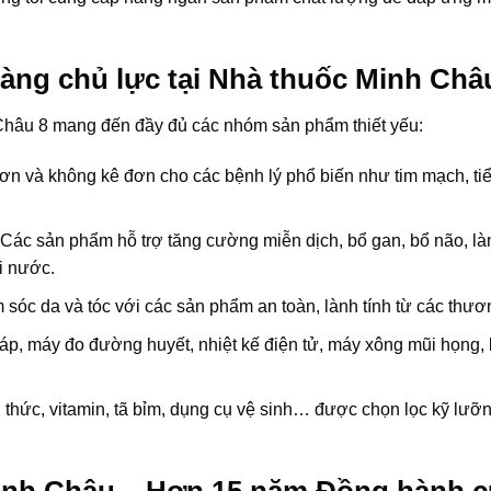
ng chủ lực tại Nhà thuốc Minh Châ
Châu 8 mang đến đầy đủ các nhóm sản phẩm thiết yếu:
ơn và không kê đơn cho các bệnh lý phổ biến như tim mạch, ti
Các sản phẩm hỗ trợ tăng cường miễn dịch, bổ gan, bổ não, là
i nước.
sóc da và tóc với các sản phẩm an toàn, lành tính từ các thươn
p, máy đo đường huyết, nhiệt kế điện tử, máy xông mũi họng, 
thức, vitamin, tã bỉm, dụng cụ vệ sinh… được chọn lọc kỹ lư