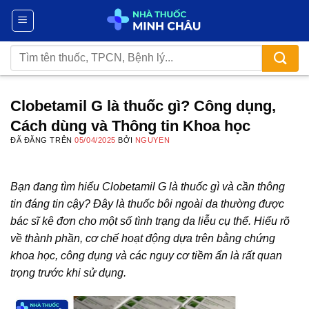
Chuyển
đến
nội
Tìm
dung
kiếm:
Clobetamil G là thuốc gì? Công dụng,
Cách dùng và Thông tin Khoa học
ĐÃ ĐĂNG TRÊN
05/04/2025
BỞI
NGUYEN
Bạn đang tìm hiểu Clobetamil G là thuốc gì và cần thông
tin đáng tin cậy? Đây là thuốc bôi ngoài da thường được
bác sĩ kê đơn cho một số tình trạng da liễu cụ thể. Hiểu rõ
về thành phần, cơ chế hoạt động dựa trên bằng chứng
khoa học, công dụng và các nguy cơ tiềm ẩn là rất quan
trọng trước khi sử dụng.