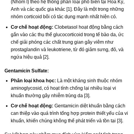
(Nhóm I) theo hệ thống phân loại phổ biến tại Hoa Kỳ,
Anh và các quốc gia khác [1]. Đây là một trong những
nhóm corticoid bôi có tác dụng mạnh nhất hiện có.
Cơ chế hoạt động:
Clobetasol hoạt động bằng cách
gắn vào các thụ thể glucocorticoid trong tế bào da, ức
chế giải phóng các chất trung gian gây viêm như
prostaglandin và leukotriene, từ đó giảm sưng, đỏ, và
ngứa hiệu quả [2].
Gentamicin Sulfate:
Phân loại khoa học:
Là một kháng sinh thuộc nhóm
aminoglycosid, có hoạt tính chống lại nhiều loại vi
khuẩn thường gây nhiễm trùng da [3].
Cơ chế hoạt động:
Gentamicin diệt khuẩn bằng cách
can thiệp vào quá trình tổng hợp protein thiết yếu của vi
khuẩn, khiến chúng không thể phát triển và tồn tại [3].