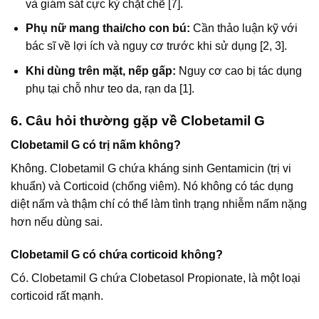
và giám sát cực kỳ chặt chẽ [7].
Phụ nữ mang thai/cho con bú:
Cần thảo luận kỹ với
bác sĩ về lợi ích và nguy cơ trước khi sử dụng [2, 3].
Khi dùng trên mặt, nếp gấp:
Nguy cơ cao bị tác dụng
phụ tại chỗ như teo da, rạn da [1].
6. Câu hỏi thường gặp về Clobetamil G
Clobetamil G có trị nấm không?
Không. Clobetamil G chứa kháng sinh Gentamicin (trị vi
khuẩn) và Corticoid (chống viêm). Nó không có tác dụng
diệt nấm và thậm chí có thể làm tình trạng nhiễm nấm nặng
hơn nếu dùng sai.
Clobetamil G có chứa corticoid không?
Có. Clobetamil G chứa Clobetasol Propionate, là một loại
corticoid rất mạnh.