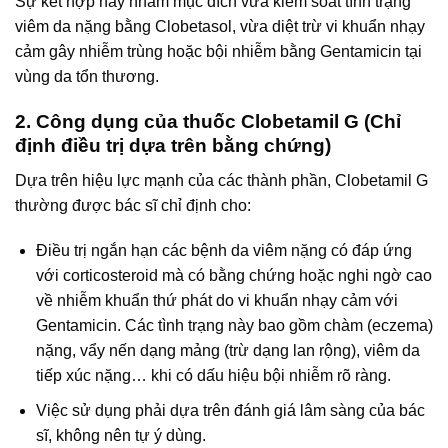
Sự kết hợp này nhằm mục đích vừa kiểm soát tình trạng
viêm da nặng bằng Clobetasol, vừa diệt trừ vi khuẩn nhạy
cảm gây nhiễm trùng hoặc bội nhiễm bằng Gentamicin tại
vùng da tổn thương.
2. Công dụng của thuốc Clobetamil G (Chỉ
định điều trị dựa trên bằng chứng)
Dựa trên hiệu lực mạnh của các thành phần, Clobetamil G
thường được bác sĩ chỉ định cho:
Điều trị ngắn hạn các bệnh da viêm nặng có đáp ứng
với corticosteroid mà có bằng chứng hoặc nghi ngờ cao
về nhiễm khuẩn thứ phát do vi khuẩn nhạy cảm với
Gentamicin. Các tình trạng này bao gồm chàm (eczema)
nặng, vẩy nến dạng mảng (trừ dạng lan rộng), viêm da
tiếp xúc nặng… khi có dấu hiệu bội nhiễm rõ ràng.
Việc sử dụng phải dựa trên đánh giá lâm sàng của bác
sĩ, không nên tự ý dùng.