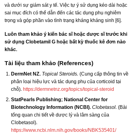
và dưới sự giám sát y tế. Việc tự ý sử dụng kéo dài hoặc
sai mục đích có thể dẫn đến các tác dụng phụ nghiêm
trọng và góp phần vào tình trạng kháng kháng sinh [6].
Luôn tham khảo ý kiến bác sĩ hoặc dược sĩ trước khi
sử dụng Clobetamil G hoặc bất kỳ thuốc kê đơn nào
khác.
Tài liệu tham khảo (References)
DermNet NZ.
Topical Steroids.
(Cung cấp thông tin về
phân loại hiệu lực và tác dụng phụ của corticoid tại
chỗ).
https://dermnetnz.org/topics/topical-steroid
StatPearls Publishing; National Center for
Biotechnology Information (NCBI).
Clobetasol.
(Bài
tổng quan chi tiết về dược lý và lâm sàng của
Clobetasol).
https://www.ncbi.nlm.nih.gov/books/NBK535401/