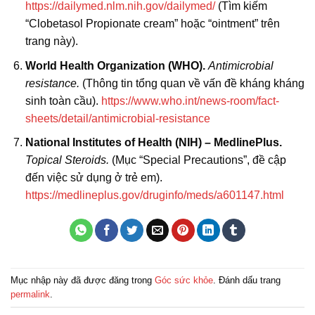
https://dailymed.nlm.nih.gov/dailymed/
(Tìm kiếm
“Clobetasol Propionate cream” hoặc “ointment” trên
trang này).
World Health Organization (WHO).
Antimicrobial
resistance.
(Thông tin tổng quan về vấn đề kháng kháng
sinh toàn cầu).
https://www.who.int/news-room/fact-
sheets/detail/antimicrobial-resistance
National Institutes of Health (NIH) – MedlinePlus.
Topical Steroids.
(Mục “Special Precautions”, đề cập
đến việc sử dụng ở trẻ em).
https://medlineplus.gov/druginfo/meds/a601147.html
Mục nhập này đã được đăng trong
Góc sức khỏe
. Đánh dấu trang
permalink
.