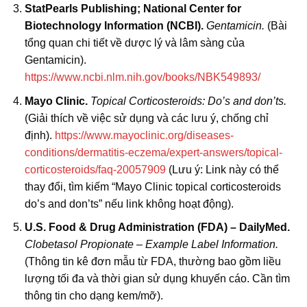
StatPearls Publishing; National Center for
Biotechnology Information (NCBI).
Gentamicin.
(Bài
tổng quan chi tiết về dược lý và lâm sàng của
Gentamicin).
https://www.ncbi.nlm.nih.gov/books/NBK549893/
Mayo Clinic.
Topical Corticosteroids: Do’s and don’ts.
(Giải thích về việc sử dụng và các lưu ý, chống chỉ
định).
https://www.mayoclinic.org/diseases-
conditions/dermatitis-eczema/expert-answers/topical-
corticosteroids/faq-20057909
(Lưu ý: Link này có thể
thay đổi, tìm kiếm “Mayo Clinic topical corticosteroids
do’s and don’ts” nếu link không hoạt động).
U.S. Food & Drug Administration (FDA) – DailyMed.
Clobetasol Propionate – Example Label Information.
(Thông tin kê đơn mẫu từ FDA, thường bao gồm liều
lượng tối đa và thời gian sử dụng khuyến cáo. Cần tìm
thông tin cho dạng kem/mỡ).