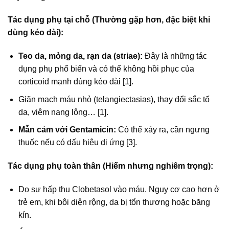
Tác dụng phụ tại chỗ (Thường gặp hơn, đặc biệt khi
dùng kéo dài):
Teo da, mỏng da, rạn da (striae):
Đây là những tác
dụng phụ phổ biến và có thể không hồi phục của
corticoid mạnh dùng kéo dài [1].
Giãn mạch máu nhỏ (telangiectasias), thay đổi sắc tố
da, viêm nang lông… [1].
Mẫn cảm với Gentamicin:
Có thể xảy ra, cần ngưng
thuốc nếu có dấu hiệu dị ứng [3].
Tác dụng phụ toàn thân (Hiếm nhưng nghiêm trọng):
Do sự hấp thu Clobetasol vào máu. Nguy cơ cao hơn ở
trẻ em, khi bôi diện rộng, da bị tổn thương hoặc băng
kín.