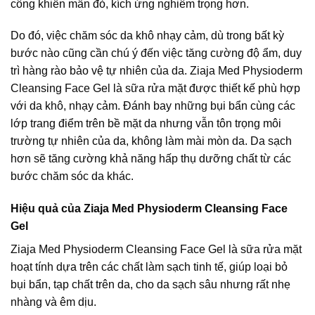
công khiến mẩn đỏ, kích ứng nghiêm trọng hơn.
Do đó, việc chăm sóc da khô nhạy cảm, dù trong bất kỳ
bước nào cũng cần chú ý đến việc tăng cường độ ẩm, duy
trì hàng rào bảo vệ tự nhiên của da. Ziaja Med Physioderm
Cleansing Face Gel là sữa rửa mặt được thiết kế phù hợp
với da khô, nhạy cảm. Đánh bay những bụi bẩn cùng các
lớp trang điểm trên bề mặt da nhưng vẫn tôn trọng môi
trường tự nhiên của da, không làm mài mòn da. Da sạch
hơn sẽ tăng cường khả năng hấp thụ dưỡng chất từ các
bước chăm sóc da khác.
Hiệu quả của Ziaja Med Physioderm Cleansing Face
Gel
Ziaja Med Physioderm Cleansing Face Gel là sữa rửa mặt
hoạt tính dựa trên các chất làm sạch tinh tế, giúp loại bỏ
bụi bẩn, tạp chất trên da, cho da sạch sâu nhưng rất nhẹ
nhàng và êm dịu.