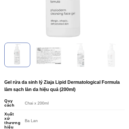
Gel rửa da sinh lý Ziaja Lipid Dermatological Formula
làm sạch làn da hiệu quả (200ml)
Quy
Chai x 200ml
cách
Xuất
xứ
Ba Lan
thương
hiệu