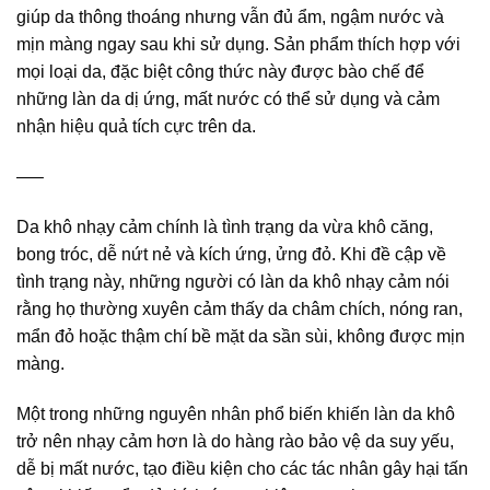
giúp da thông thoáng nhưng vẫn đủ ẩm, ngậm nước và
mịn màng ngay sau khi sử dụng. Sản phẩm thích hợp với
mọi loại da, đặc biệt công thức này được bào chế để
những làn da dị ứng, mất nước có thể sử dụng và cảm
nhận hiệu quả tích cực trên da.
—–
Da khô nhạy cảm chính là tình trạng da vừa khô căng,
bong tróc, dễ nứt nẻ và kích ứng, ửng đỏ. Khi đề cập về
tình trạng này, những người có làn da khô nhạy cảm nói
rằng họ thường xuyên cảm thấy da châm chích, nóng ran,
mẩn đỏ hoặc thậm chí bề mặt da sần sùi, không được mịn
màng.
Một trong những nguyên nhân phổ biến khiến làn da khô
trở nên nhạy cảm hơn là do hàng rào bảo vệ da suy yếu,
dễ bị mất nước, tạo điều kiện cho các tác nhân gây hại tấn