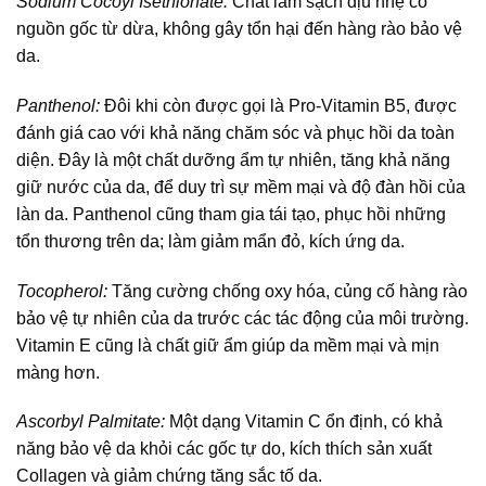
Sodium Cocoyl Isethionate:
Chất làm sạch dịu nhẹ có
nguồn gốc từ dừa, không gây tổn hại đến hàng rào bảo vệ
da.
Panthenol:
Đôi khi còn được gọi là Pro-Vitamin B5, được
đánh giá cao với khả năng chăm sóc và phục hồi da toàn
diện. Đây là một chất dưỡng ẩm tự nhiên, tăng khả năng
giữ nước của da, để duy trì sự mềm mại và độ đàn hồi của
làn da. Panthenol cũng tham gia tái tạo, phục hồi những
tổn thương trên da; làm giảm mẩn đỏ, kích ứng da.
Tocopherol:
Tăng cường chống oxy hóa, củng cố hàng rào
bảo vệ tự nhiên của da trước các tác động của môi trường.
Vitamin E cũng là chất giữ ẩm giúp da mềm mại và mịn
màng hơn.
Ascorbyl Palmitate:
Một dạng Vitamin C ổn định, có khả
năng bảo vệ da khỏi các gốc tự do, kích thích sản xuất
Collagen và giảm chứng tăng sắc tố da.