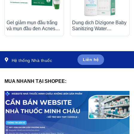
Gel giảm mụn đầu trắng
Dung dịch Dizigone Baby
và mụn đầu đen Acnes
Sanitizing Water
Sealing Jell Rohto (18g)
Terrapharm giúp làm
sạch, kháng khuẩn, làm
dịu da (300ml)
Liên hệ
Hệ thống Nhà thuốc
MUA NHANH TẠI SHOPEE: