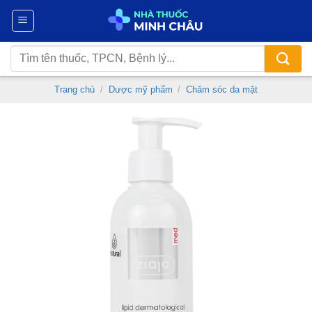
Chuyển
đến
nội
Tìm
dung
kiếm:
Trang chủ
/
Dược mỹ phẩm
/
Chăm sóc da mặt