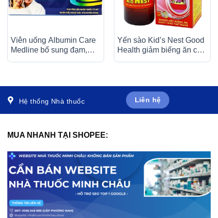
Viên uống Albumin Care
Yến sào Kid’s Nest Good
Medline bổ sung đạm,
Health giảm biếng ăn cho
acid amin, vitamin, hỗ trợ
trẻ (120ml)
phục hồi sức khỏe (60
viên)
Liên hệ
Hệ thống Nhà thuốc
MUA NHANH TẠI SHOPEE: