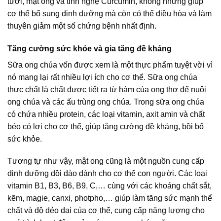
tươi, mật ong và tinh nghệ Curcumin, không những giúp
cơ thể bổ sung dinh dưỡng mà còn có thể điều hòa và làm
thuyên giảm một số chứng bệnh nhất định.
Tăng cường sức khỏe và gia tăng đề kháng
Sữa ong chúa vốn được xem là một thực phẩm tuyệt vời vì
nó mang lại rất nhiều lợi ích cho cơ thể. Sữa ong chúa
thực chất là chất được tiết ra từ hàm của ong thợ để nuôi
ong chúa và các ấu trùng ong chúa. Trong sữa ong chúa
có chứa nhiều protein, các loại vitamin, axit amin và chất
béo có lợi cho cơ thể, giúp tăng cường đề kháng, bồi bổ
sức khỏe.
Tương tự như vậy, mật ong cũng là một nguồn cung cấp
dinh dưỡng dồi dào dành cho cơ thể con người. Các loại
vitamin B1, B3, B6, B9, C,… cùng với các khoáng chất sắt,
kẽm, magie, canxi, photpho,… giúp làm tăng sức mạnh thể
chất và độ dẻo dai của cơ thể, cung cấp năng lượng cho