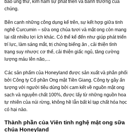
bào ung thư, kìm hãm sự phát triển và bành trướng của
chúng.
Bên cạnh những công dụng kể trên, sự kết hợp giữa tinh
nghệ Curcumin – sữa ong chúa tươi và mật ong còn mang
lại rất nhiều lợi ích khác. Có thể kể đến như giúp phát triển
trí lực, làm sáng mắt, trị chứng biếng ăn , cải thiện tình
trạng suy nhược cơ thể, cải thiện giấc ngủ, tăng cường
lượng máu lên não,…
Các sản phẩm của Honeyland được sản xuất và phân phối
bởi Công ty Cổ phần Ong mật Tiền Giang. Công ty gây ấn
tượng với người tiêu dùng bởi cam kết về nguồn mật ong
sạch và nguyên chất 100%, được lấy từ những nguồn hoa
tự nhiên của núi rừng, không hề lẫn bất kì tạp chất hóa học
có hại nào.
Thành phần của Viên tinh nghệ mật ong sữa
chúa Honeyland