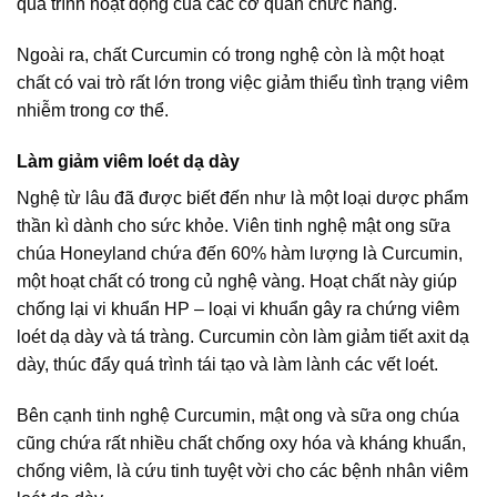
quá trình hoạt động của các cơ quan chức năng.
Ngoài ra, chất Curcumin có trong nghệ còn là một hoạt
chất có vai trò rất lớn trong việc giảm thiểu tình trạng viêm
nhiễm trong cơ thể.
Làm giảm viêm loét dạ dày
Nghệ từ lâu đã được biết đến như là một loại dược phẩm
thần kì dành cho sức khỏe. Viên tinh nghệ mật ong sữa
chúa Honeyland chứa đến 60% hàm lượng là Curcumin,
một hoạt chất có trong củ nghệ vàng. Hoạt chất này giúp
chống lại vi khuẩn HP – loại vi khuẩn gây ra chứng viêm
loét dạ dày và tá tràng. Curcumin còn làm giảm tiết axit dạ
dày, thúc đẩy quá trình tái tạo và làm lành các vết loét.
Bên cạnh tinh nghệ Curcumin, mật ong và sữa ong chúa
cũng chứa rất nhiều chất chống oxy hóa và kháng khuẩn,
chống viêm, là cứu tinh tuyệt vời cho các bệnh nhân viêm