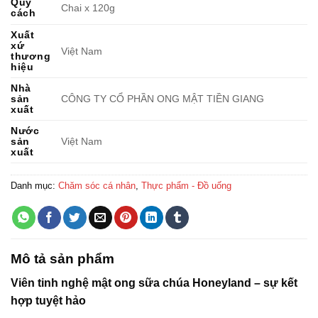
Quy
Chai x 120g
cách
Xuất
xứ
Việt Nam
thương
hiệu
Nhà
sản
CÔNG TY CỔ PHẦN ONG MẬT TIỀN GIANG
xuất
Nước
sản
Việt Nam
xuất
Danh mục:
Chăm sóc cá nhân
,
Thực phẩm - Đồ uống
Mô tả sản phẩm
Viên tinh nghệ mật ong sữa chúa Honeyland – sự kết
hợp tuyệt hảo