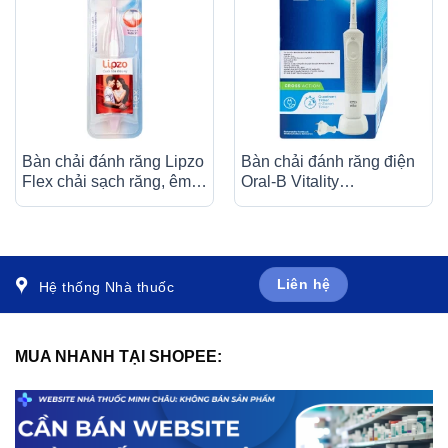
Bàn chải đánh răng Lipzo
Bàn chải đánh răng điện
Flex chải sạch răng, êm
Oral-B Vitality
chân nướu (1 cây)
CrossAction White
D100.413.1 loại bỏ được
mảng bám và vết ố trên
răng
Liên hệ
Hệ thống Nhà thuốc
MUA NHANH TẠI SHOPEE: