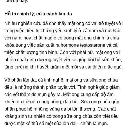
loét dạ dày.
Hỗ trợ sinh lý, cứu cánh làn da
Nhiều nghiên cứu đã cho thấy mật ong có vai trò tuyệt vời
trong việc điều trị chứng yếu sinh lý ở cả nam và nữ. Đối
với nam, hoạt chất magie có trong mật ong chính là chìa
khóa trong việc sản xuất ra hormone testosterone và cải
thiện chất lượng tinh binh. Còn với phái nữ, mật ong với
nhiều chất dinh dưỡng tuyệt vời sẽ giúp bồi bổ sức khỏe,
tăng cường khí huyết, giảm mệt mỏi và cải thiện giấc ngủ.
Về phần làn da, cả tinh nghệ, mật ong và sữa ong chúa
đều là những thành phần tuyệt vời. Tinh nghệ giúp giảm
các vết thâm do mụn gây ra. Mật ong cung cấp độ ẩm,
khiến da trở nên căng bóng, đàn hồi. Sữa ong chúa góp
phần phục hồi những vùng da bị tổn thương. Các chất
kháng sinh tự nhiên có trong sữa ong chúa còn triệt tiêu
được một kẻ thù số một của làn da – chính là mụn.