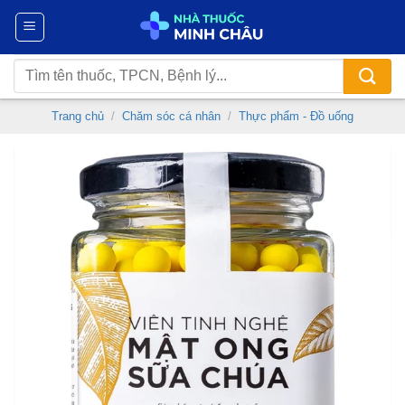
Chuyển
đến
nội
Tìm
dung
kiếm:
Trang chủ
/
Chăm sóc cá nhân
/
Thực phẩm - Đồ uống