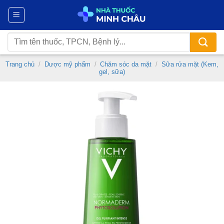
Chuyển
đến
nội
Tìm
dung
kiếm:
Trang chủ
/
Dược mỹ phẩm
/
Chăm sóc da mặt
/
Sữa rửa mặt (Kem,
gel, sữa)