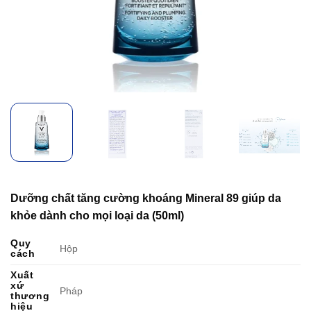
Dưỡng chất tăng cường khoáng Mineral 89 giúp da
khỏe dành cho mọi loại da (50ml)
Quy
Hộp
cách
Xuất
xứ
Pháp
thương
hiệu