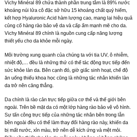
Vichy Minéral 89 chứa thành phần trung tâm là 89% nước
khoáng núi lửa cô đặc sở hữu 15 khoáng chất quý hiếm,
kết hợp Hyaluronic Acid hàm lượng cao, mang lại hiệu quả
củng cố hàng rào bảo vệ da và cấp ẩm mạnh mẽ cho da.
Vichy Minéral 89 chính là nguồn cung cấp năng lượng
thiết yếu cho da khỏe mỗi ngày.
Môi trường xung quanh của chúng ta với tia UV, ô nhiễm,
nhiệt độ,… đều là những thứ có thể tác động trực tiếp đến
sức khỏe làn da. Bên cạnh đó, giờ giấc sinh hoạt, chế độ
ăn uống thiếu khoa học cũng là những tác nhân khiến làn
da trở nên căng thẳng.
Da chính là rào cản trực tiếp giữa cơ thể và thế giới bên
ngoài. Trên bề mặt da có một lớp hàng rào bảo vệ vô hình.
Sự tấn công trực tiếp của những tác nhân bên trong lẫn
bên ngoài đều có thể làm thay đổi hàng rào này, khiến da
bị mất nước, xỉn màu, trở nên dễ kích ứng và mệt mỏi.