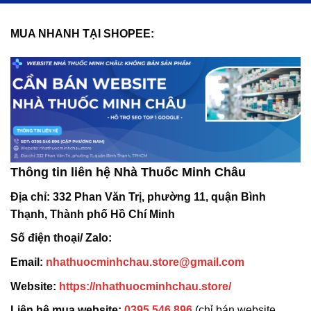
MUA NHANH TẠI SHOPEE:
Thông tin liên hệ Nhà Thuốc Minh Châu
Địa chỉ:
332 Phan Văn Trị, phường 11, quận Bình
Thạnh, Thành phố Hồ Chí Minh
Số điện thoại/ Zalo:
Email:
nhathuocminhchau.store@gmail.com
Website:
https://nhathuocminhchau.store/
Liên hệ mua website:
0395 546 896
(chỉ bán website,