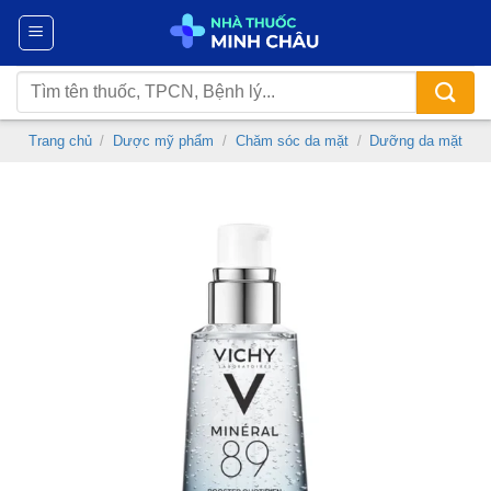
Chuyển
đến
nội
Tìm
dung
kiếm:
Trang chủ
/
Dược mỹ phẩm
/
Chăm sóc da mặt
/
Dưỡng da mặt