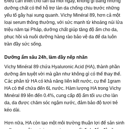
Điều cần thiết cho làn da mỗi ngày, không gì bằng những
dưỡng chất có thể hỗ trợ làn da chống chịu trước những
yếu tố gây hại xung quanh. Vichy Minéral 89, hơn cả một
loại serum thông thường, với sức mạnh từ khoáng núi lửa
triệu năm tại Pháp, dưỡng chất giúp tăng độ ẩm cho da,
phục hồi và nuôi dưỡng hàng rào bảo vệ da để da luôn
tràn đầy sức sống.
Dưỡng ẩm sâu 24h, làm đầy nếp nhăn
Vichy Minéral 89 chứa Hyaluronic Acid (HA), thành phần
dưỡng ẩm tuyệt vời mà gần như không gì có thể thay thế.
Các phân tử HA có khả năng liên kết nước, cụ thể 1gram
HA có thể chứa đến 6L nước. Hàm lượng HA trong Vichy
Minéral 89 lên đến 0.4%, cung cấp độ ẩm tối ưu cho làn
da, da được chăm sóc ngậm nước, đảm bảo độ tươi trẻ
kéo dài.
Hơn nữa, HA còn tạo một môi trường thuận lợi để sản sinh