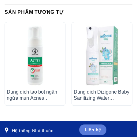
SẢN PHẨM TƯƠNG TỰ
Dung dịch tạo bọt ngăn
Dung dịch Dizigone Baby
ngừa mụn Acnes
Sanitizing Water
Foaming Wash Rohto
Terrapharm giúp làm
sạch khuẩn (150ml)
sạch, kháng khuẩn, làm
dịu da (300ml)
Liên hệ
Hệ thống Nhà thuốc