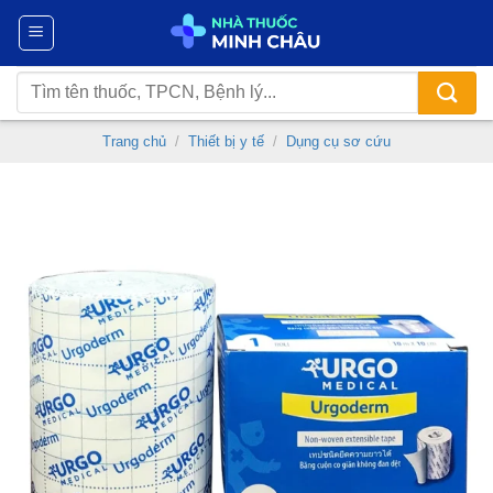
Chuyển
đến
nội
Tìm
dung
kiếm:
Trang chủ
/
Thiết bị y tế
/
Dụng cụ sơ cứu