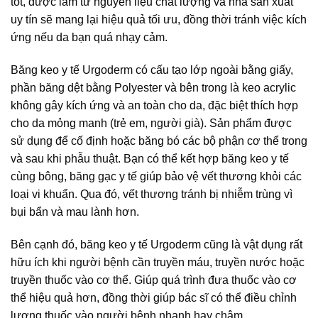
tốt, được làm từ nguyên liệu chất lượng và nhà sản xuất
uy tín sẽ mang lại hiệu quả tối ưu, đồng thời tránh việc kích
ứng nếu da bạn quá nhạy cảm.
Băng keo y tế Urgoderm có cấu tạo lớp ngoài bằng giấy,
phần băng dệt bằng Polyester và bên trong là keo acrylic
không gây kích ứng và an toàn cho da, đặc biệt thích hợp
cho da mỏng manh (trẻ em, người già). Sản phẩm được
sử dụng để cố định hoặc băng bó các bộ phận cơ thể trong
và sau khi phẫu thuật. Bạn có thể kết hợp băng keo y tế
cùng bông, băng gạc y tế giúp bảo vệ vết thương khỏi các
loại vi khuẩn. Qua đó, vết thương tránh bị nhiễm trùng vì
bụi bẩn và mau lành hơn.
Bên cạnh đó, băng keo y tế Urgoderm cũng là vật dụng rất
hữu ích khi người bệnh cần truyền máu, truyền nước hoặc
truyền thuốc vào cơ thể. Giúp quá trình đưa thuốc vào cơ
thể hiệu quả hơn, đồng thời giúp bác sĩ có thể điều chỉnh
lượng thuốc vào người bệnh nhanh hay chậm.