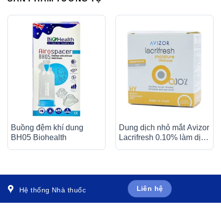
Buồng đệm khí dung
Dung dịch nhỏ mắt Avizor
BH05 Biohealth
Lacrifresh 0.10% làm dịu
tình trạng khô mắt, kích
ứng và mỏi mắt (20 ống x
0,40ml)
Liên hệ
Hệ thống Nhà thuốc