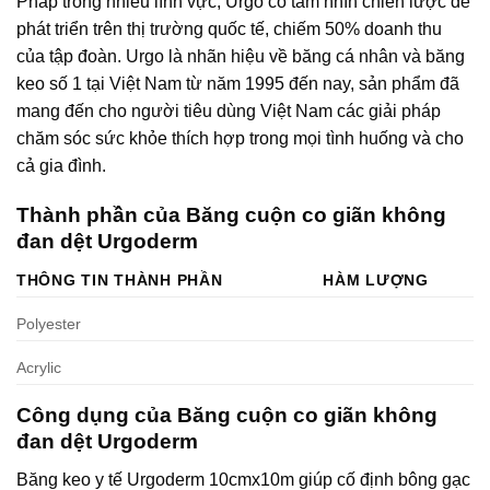
Pháp trong nhiều lĩnh vực, Urgo có tầm nhìn chiến lược để
phát triển trên thị trường quốc tế, chiếm 50% doanh thu
của tập đoàn. Urgo là nhãn hiệu về băng cá nhân và băng
keo số 1 tại Việt Nam từ năm 1995 đến nay, sản phẩm đã
mang đến cho người tiêu dùng Việt Nam các giải pháp
chăm sóc sức khỏe thích hợp trong mọi tình huống và cho
cả gia đình.
Thành phần của Băng cuộn co giãn không
đan dệt Urgoderm
THÔNG TIN THÀNH PHẦN
HÀM LƯỢNG
Polyester
Acrylic
Công dụng của Băng cuộn co giãn không
đan dệt Urgoderm
Băng keo y tế Urgoderm 10cmx10m giúp c
ố định bông gạc