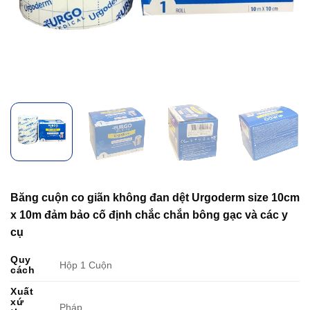
Băng cuộn co giãn không đan dệt Urgoderm size 10cm
x 10m đảm bảo cố định chắc chắn bông gạc và các y
cụ
Quy
Hộp 1 Cuộn
cách
Xuất
xứ
Pháp