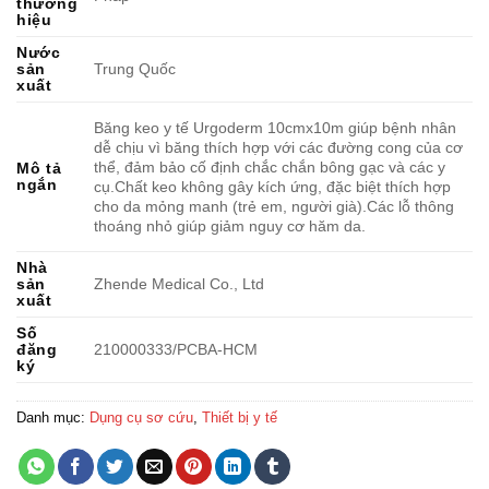
thương
hiệu
Nước
sản
Trung Quốc
xuất
Băng keo y tế Urgoderm 10cmx10m giúp bệnh nhân
dễ chịu vì băng thích hợp với các đường cong của cơ
thể, đảm bảo cố định chắc chắn bông gạc và các y
Mô tả
ngắn
cụ.Chất keo không gây kích ứng, đặc biệt thích hợp
cho da mỏng manh (trẻ em, người già).Các lỗ thông
thoáng nhỏ giúp giảm nguy cơ hăm da.
Nhà
sản
Zhende Medical Co., Ltd
xuất
Số
đăng
210000333/PCBA-HCM
ký
Danh mục:
Dụng cụ sơ cứu
,
Thiết bị y tế