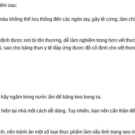
iểm sau:
máu không thể lưu thông đến các ngón tay, gây tê cứng, làm c
định được nơi bị tổn thương, dễ làm nghiêm trọng hơn vết thư
ủ, sao cho băng thun y tế đáp ứng được độ cố định cho vết th
, hãy ngâm trong nước ấm để băng keo bong ra.
 hiện tại nhà một cách dễ dàng. Tuy nhiên, bạn nên cẩn thận để
, nên tránh ăn một số loại thực phẩm làm xấu tình trạng sẹo nh