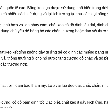
uẩn quốc tế cao. Băng keo lụa được sử dụng phổ biến trong đờ
 có nhiều cách sử dụng và lợi ích tương tự như các loại băng y
g, phù hợp với da nhạy cảm, chất keo có độ dính lâu dài, dính c
c dùng chủ yếu để băng bó các chấn thương hoặc dán vết thươ
chất keo kết dính không gây dị ứng để cố định các miếng băng n
băng vải thông thường ở chỗ nó được tăng cường độ chắc và độ b
ả các trường hợp.
mặt trơn, đảm bảo thẩm mỹ. Lớp vải lụa dẻo dai, chắc chắn, n
ứng, có độ bám dính tốt. Đặc biệt, chất keo ít gây kích ứng, h