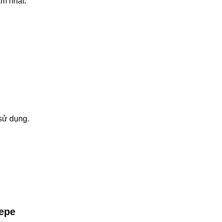
ảm nhất.
sử dụng.
repe