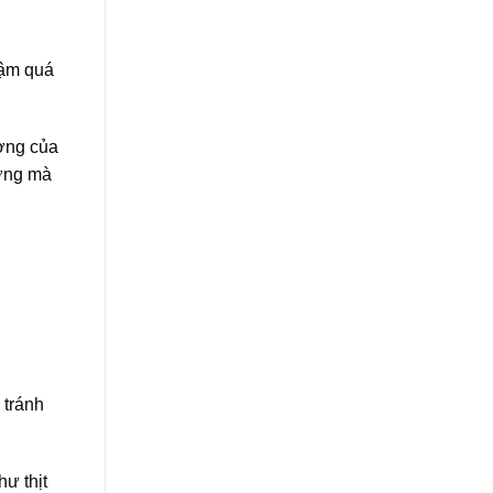
hậm quá
ơng của
ương mà
 tránh
ư thịt