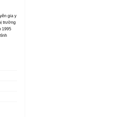
yên gia y
hị trường
m 1995
tình