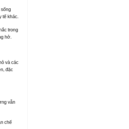
i sống
 tế khác.
hắc trong
ng hở.
hỏ và các
ền, đặc
hưng vẫn
ạn chế