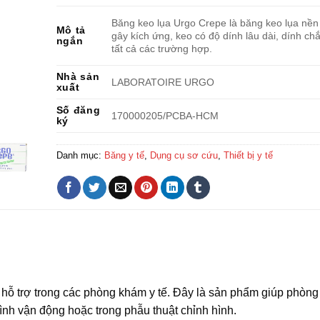
Băng keo lụa Urgo Crepe là băng keo lụa nền 
Mô tả
gây kích ứng, keo có độ dính lâu dài, dính ch
ngắn
tất cả các trường hợp.
Nhà sản
LABORATOIRE URGO
xuất
Số đăng
170000205/PCBA-HCM
ký
Danh mục:
Băng y tế
,
Dụng cụ sơ cứu
,
Thiết bị y tế
hỗ trợ trong các phòng khám y tế. Đây là sản phẩm giúp phòng
ình vận động hoặc trong phẫu thuật chỉnh hình.