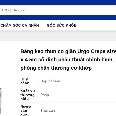
CHĂM SÓC CÁ NHÂN
GÓC SỨC KHỎE
Băng keo thun co giãn Urgo Crepe siz
x 4.5m cố định phẫu thuật chỉnh hình,
phòng chấn thương cơ khớp
Quy
Hộp 1 Cuộn
cách
Xuất xứ
thương
Pháp
hiệu
Nước
sản
Thái Lan
xuất