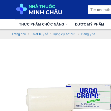
Chuyển
Tìm
đến
kiếm:
nội
dung
THỰC PHẨM CHỨC NĂNG
DƯỢC MỸ PHẨM
Trang chủ
/
Thiết bị y tế
/
Dụng cụ sơ cứu
/
Băng y tế