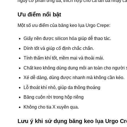
nguy cơ phản ứng da, thích hợp cho cả làn da nhạy c
Ưu điểm nổi bật
Một số ưu điểm của băng keo lụa Urgo Crepe:
Giấy nền được silicon hóa giúp dễ thao tác.
Dính tốt và giúp cố định chắc chắn.
Tính thấm khí tốt, mềm mại và thoải mái.
Chất keo không dùng dung môi an toàn cho người 
Xé dễ dàng, dùng được nhanh mà không cần kéo.
Lỗ thoát khí nhỏ, giúp da thông thoáng
Băng cuộn rời trong hộp riêng
Không cho tia X xuyên qua.
Lưu ý khi sử dụng băng keo lụa Urgo C