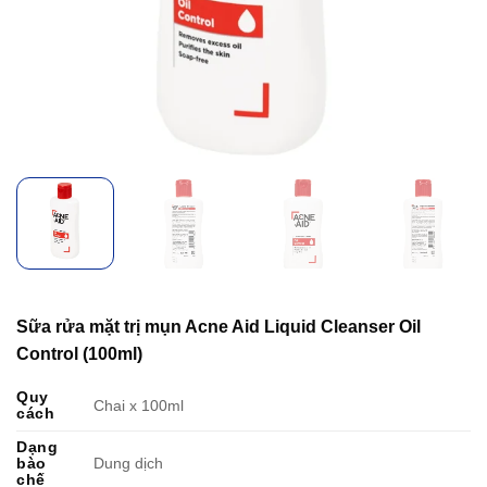
Sữa rửa mặt trị mụn Acne Aid Liquid Cleanser Oil
Control (100ml)
Quy
Chai x 100ml
cách
Dạng
bào
Dung dịch
chế