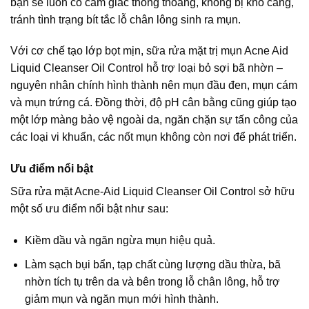
bạn sẽ luôn có cảm giác thông thoáng, không bị khô căng,
tránh tình trạng bít tắc lỗ chân lông sinh ra mụn.
Với cơ chế tạo lớp bọt mịn, sữa rửa mặt trị mụn Acne Aid
Liquid Cleanser Oil Control hỗ trợ loại bỏ sợi bã nhờn –
nguyên nhân chính hình thành nên mụn đầu đen, mụn cám
và mụn trứng cá. Đồng thời, độ pH cân bằng cũng giúp tạo
một lớp màng bảo vệ ngoài da, ngăn chặn sự tấn công của
các loại vi khuẩn, các nốt mụn không còn nơi để phát triển.
Ưu điểm nổi bật
Sữa rửa mặt Acne-Aid Liquid Cleanser Oil Control sở hữu
một số ưu điểm nổi bật như sau:
Kiềm dầu và ngăn ngừa mụn hiệu quả.
Làm sạch bụi bẩn, tạp chất cùng lượng dầu thừa, bã
nhờn tích tụ trên da và bên trong lỗ chân lông, hỗ trợ
giảm mụn và ngăn mụn mới hình thành.