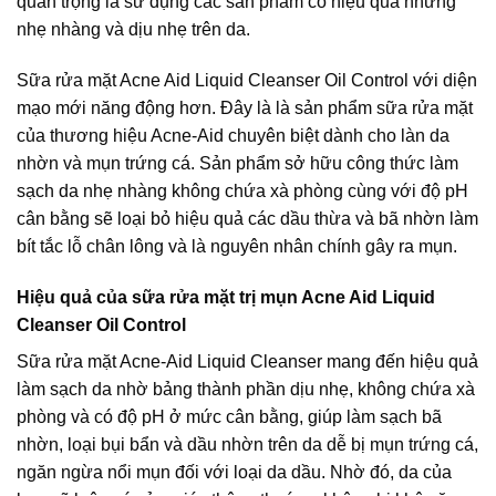
quan trọng là sử dụng các sản phẩm có hiệu quả nhưng
nhẹ nhàng và dịu nhẹ trên da.
Sữa rửa mặt Acne Aid Liquid Cleanser Oil Control với diện
mạo mới năng động hơn. Đây là là sản phẩm sữa rửa mặt
của thương hiệu Acne-Aid chuyên biệt dành cho làn da
nhờn và mụn trứng cá. Sản phẩm sở hữu công thức làm
sạch da nhẹ nhàng không chứa xà phòng cùng với độ pH
cân bằng sẽ loại bỏ hiệu quả các dầu thừa và bã nhờn làm
bít tắc lỗ chân lông và là nguyên nhân chính gây ra mụn.
Hiệu quả của sữa rửa mặt trị mụn Acne Aid Liquid
Cleanser Oil Control
Sữa rửa mặt Acne-Aid Liquid Cleanser mang đến hiệu quả
làm sạch da nhờ bảng thành phần dịu nhẹ, không chứa xà
phòng và có độ pH ở mức cân bằng, giúp làm sạch bã
nhờn, loại bụi bẩn và dầu nhờn trên da dễ bị mụn trứng cá,
ngăn ngừa nổi mụn đối với loại da dầu. Nhờ đó, da của