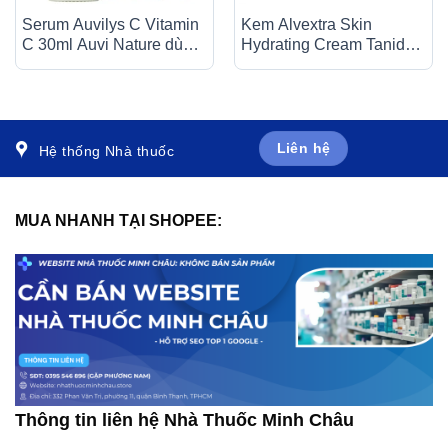
Serum Auvilys C Vitamin
Kem Alvextra Skin
C 30ml Auvi Nature dùng
Hydrating Cream Tanida
ban ngày, dưỡng da, tăng
dưỡng ẩm da tay, gót
cường độ ẩm, sáng da
chân, giảm sạm da, vết
thâm nám (50g)
Liên hệ
Hệ thống Nhà thuốc
MUA NHANH TẠI SHOPEE:
Thông tin liên hệ Nhà Thuốc Minh Châu