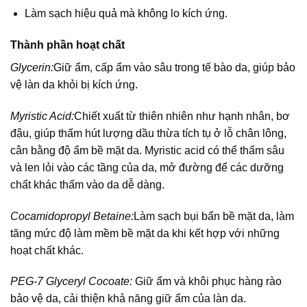
Làm sạch hiệu quả mà không lo kích ứng.
Thành phần hoạt chất
Glycerin:
Giữ ẩm, cấp ẩm vào sâu trong tế bào da, giúp bảo
vệ làn da khỏi bị kích ứng.
Myristic Acid:
Chiết xuất từ thiên nhiên như hạnh nhân, bơ
đậu, giúp thấm hút lượng dầu thừa tích tụ ở lỗ chân lông,
cân bằng độ ẩm bề mặt da. Myristic acid có thể thấm sâu
và len lỏi vào các tầng của da, mở đường để các dưỡng
chất khác thấm vào da dễ dàng.
Cocamidopropyl Betaine:
Làm sạch bụi bẩn bề mặt da, làm
tăng mức độ làm mềm bề mặt da khi kết hợp với những
hoạt chất khác.
PEG-7 Glyceryl Cocoate:
Giữ ẩm và khôi phục hàng rào
bảo vệ da, cải thiện khả năng giữ ẩm của làn da.