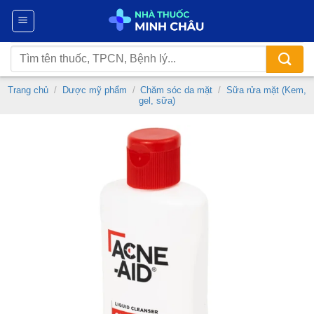
Chuyển
đến
nội
Tìm
dung
kiếm:
Trang chủ
/
Dược mỹ phẩm
/
Chăm sóc da mặt
/
Sữa rửa mặt (Kem,
gel, sữa)